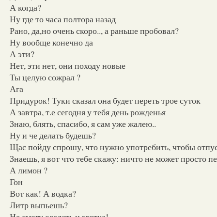
А когда?
Ну где то часа полтора назад
Рано, да,но очень скоро.., а раньше пробовал?
Ну вообще конечно да
А эти?
Нет, эти нет, они походу новые
Ты целую сожрал ?
Ага
Придурок! Туки сказал она будет переть трое суток
А завтра, т.е сегодня у тебя день рожденья
Знаю, блять, спасибо, я сам уже жалею..
Ну и че делать будешь?
Щас пойду спрошу, что нужно употребить, чтобы отпу
Знаешь, я вот что тебе скажу: ничто не может просто п
А лимон ?
Гон
Вот как! А водка?
Литр выпьешь?
Не смогу сделать и глотка!