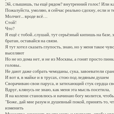
Эй, слышишь, ты ещё рядом? внутренний голос! Или как
Пожалуйста, умоляю, я сейчас реально сдохну, если и 
Молчит... вроде всё…
Стой!
Что?
Я ещё с тобой..слушай, тут серьёзный кипишь на базе, з
братан, оставайся на связи.
Я тут хотел сказать глупость, знаю, но у меня такое чув
выселяют
Но не из дома нет, и не из Москвы, а гонят просто пин
головы..
Не дают даже собрать чемоданы, сука, завоеватели сра
И вот я, в майке и в трусах, стою под ледяным душем
Сворачиваю свои паруса, и затихающий стук сердца с
Вдруг, клянусь не знаю, как меня эта мысль посетила,
Я на колени становлюсь и начинаю богу молится, чтоб
"Боже, дай мне разум и душевный покой, принять то, чт
изменить
Мужества, изменить то что могу, и мудрость, чтобы отл