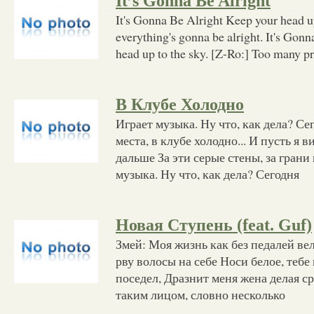
It’s Gonna Be Alright
It's Gonna Be Alright Keep your head up
everything's gonna be alright. It's Gon
head up to the sky. [Z-Ro:] Too many pr
В Клубе Холодно
Играет музыка. Ну что, как дела? Се
места, в клубе холодно... И пусть я 
дальше За эти серые стены, за грани 
музыка. Ну что, как дела? Сегодня
Новая Ступень (feat. Guf)
Змей: Моя жизнь как без педалей ве
рву волосы на себе Носи белое, тебе 
поседел, Дразнит меня жена делая сра
таким лицом, словно несколько