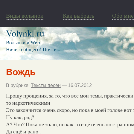
Виды волынок
Как выбрать
Обо мне
Volynki.ru
Волынки и Web.
Ничего общего! Почти...
Вождь
В рубрике:
Тексты песен
— 16.07.2012
Прошу прощения, за то, что все мои темы, практически
то наркотическими
Это закончится очень скоро, но пока в моей голове вот
Ну как, рад?
А? Что? Пока не знаю, но как то ещё очень по странно
Да ещё и рано..