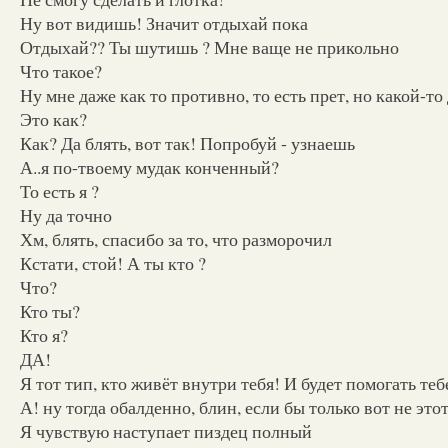
Ну вот видишь! Значит отдыхай пока
Отдыхай?? Ты шутишь ? Мне ваще не прикольно
Что такое?
Ну мне даже как то противно, то есть прет, но какой-т
Это как?
Как? Да блять, вот так! Попробуй - узнаешь
А..я по-твоему мудак конченный?
То есть я ?
Ну да точно
Хм, блять, спасибо за то, что разморочил
Кстати, стой! А ты кто ?
Что?
Кто ты?
Кто я?
ДА!
Я тот тип, кто живёт внутри тебя! И будет помогать тебе
А! ну тогда обалденно, блин, если бы только вот не это
Я чувствую наступает пиздец полный