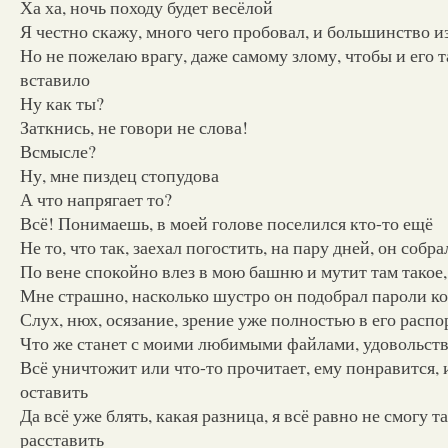
Ха ха, ночь походу будет весёлой
Я честно скажу, много чего пробовал, и большинство из
Но не пожелаю врагу, даже самому злому, чтобы и его т
вставило
Ну как ты?
Заткнись, не говори не слова!
Всмысле?
Ну, мне пиздец стопудова
А что напрягает то?
Всё! Понимаешь, в моей голове поселился кто-то ещё
Не то, что так, заехал погостить, на пару дней, он собра
По вене спокойно влез в мою башню и мутит там такое,
Мне страшно, насколько шустро он подобрал пароли к
Слух, нюх, осязание, зрение уже полностью в его расп
Что же станет с моими любимыми файлами, удовольст
Всё уничтожит или что-то прочитает, ему понравится, 
оставить
Да всё уже блять, какая разница, я всё равно не смогу 
расставить