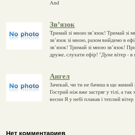
And
Зв’язок
Тримай зі мною зв’язок! Тримай зі 
зв’язок зі мною, разом вийдемо в еф
зв’язок! Тримай зі мною зв’язок! Пр
друже, слухати ефір! "Дуне вітер - в 
Ангел
Зачекай, чи ти не бачиш я ще живий 
Гострий ніж вже застряг у тілі, а так
весни Я у небі плавав і теплий вітер
Нет комментариев