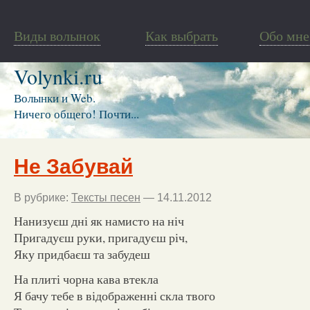
Виды волынок
Как выбрать
Обо мне
Volynki.ru
Волынки и Web.
Ничего общего! Почти...
Не Забувай
В рубрике:
Тексты песен
— 14.11.2012
Нанизуєш дні як намисто на ніч
Пригадуєш руки, пригадуєш річ,
Яку придбаєш та забудеш
На плиті чорна кава втекла
Я бачу тебе в відображенні скла твого