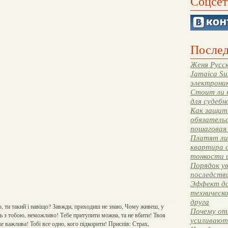
Соцсет
Послед
Женя Русск
Jamaica Su
электрони
Стоит ли 
для судебн
Как защити
обязательс
пошаговая
Платят ли 
квартира 
тонкости 
Порядок ув
последстви
Эффект до
техническ
друга
о, ти такий і навіщо? Завжди, приходиш не знаю, Чому живеш, у
Почему от
ь з тобою, неможливо! Тебе притупити можна, та не вбити! Твоя
усиливают
же важлива! Тобі все одно, кого підкорити! Приспів: Страх,