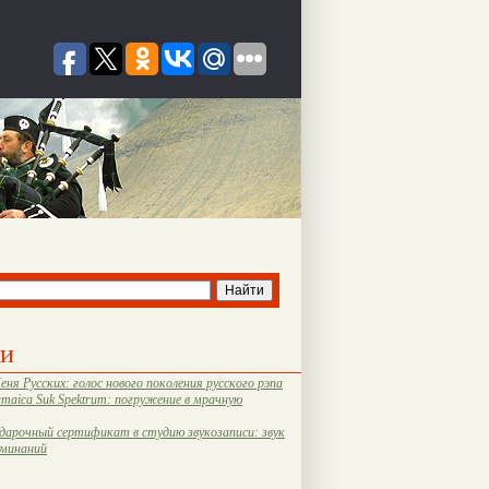
ти
еня Русских: голос нового поколения русского рэпа
amaica Suk Spektrum: погружение в мрачную
дарочный сертификат в студию звукозаписи: звук
оминаний