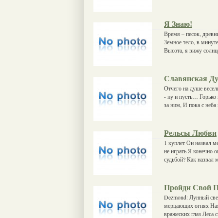
Я Знаю!
Время – песок, древн
Земное тело, в минут
Высота, я вижу солнц
Славянская Д
Отчего на душе весель
- ну и пусть… Горько
за ним, И пока с неба
Рельсы Любви
1 куплет Он назвал м
не играть Я конечно 
судьбой? Как назвал 
Пройди Свой 
Dezmond: Лунный свет
мерцающих огнях Нам
вражеских глаз Леса 