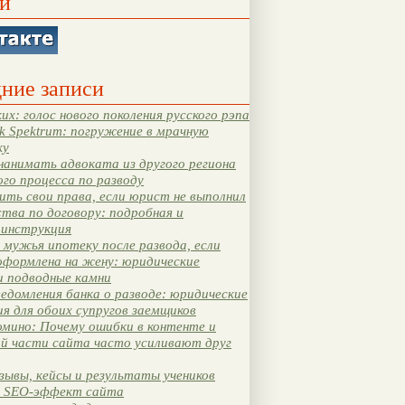
и
ние записи
их: голос нового поколения русского рэпа
k Spektrum: погружение в мрачную
ку
нанимать адвоката из другого региона
ого процесса по разводу
ть свои права, если юрист не выполнил
тва по договору: подробная и
 инструкция
мужья ипотеку после развода, если
оформлена на жену: юридические
и подводные камни
едомления банка о разводе: юридические
я для обоих супругов заемщиков
мино: Почему ошибки в контенте и
ой части сайта часто усиливают друг
зывы, кейсы и результаты учеников
 SEO-эффект сайта