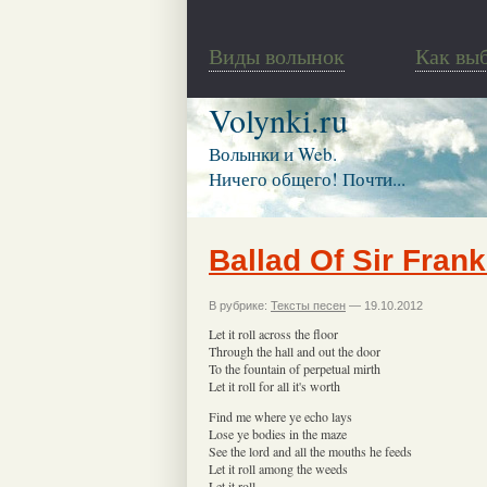
Виды волынок
Как вы
Volynki.ru
Волынки и Web.
Ничего общего! Почти...
Ballad Of Sir Franki
В рубрике:
Тексты песен
— 19.10.2012
Let it roll across the floor
Through the hall and out the door
To the fountain of perpetual mirth
Let it roll for all it's worth
Find me where ye echo lays
Lose ye bodies in the maze
See the lord and all the mouths he feeds
Let it roll among the weeds
Let it roll