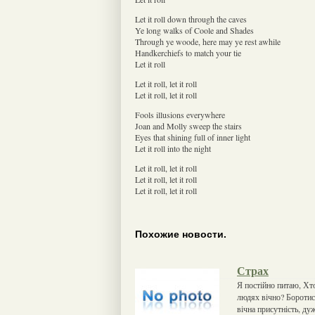
Let it roll down through the caves
Ye long walks of Coole and Shades
Through ye woode, here may ye rest awhile
Handkerchiefs to match your tie
Let it roll
Let it roll, let it roll
Let it roll, let it roll
Fools illusions everywhere
Joan and Molly sweep the stairs
Eyes that shining full of inner light
Let it roll into the night
Let it roll, let it roll
Let it roll, let it roll
Let it roll, let it roll
Похожие новости.
Страх
Я постійно питаю, Хт
людях вічно? Боротис
вічна присутність, ду