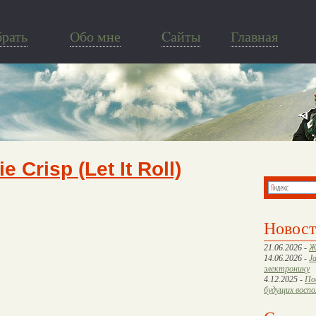
брать
Обо мне
Cайты
Главная
e Crisp (Let It Roll)
Новос
21.06.2026 -
Ж
14.06.2026 -
J
электронику
4.12.2025 -
По
будущих восп