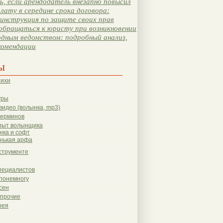
, если арендодатель внезапно повысил
лату в середине срока договора:
инструкция по защите своих прав
обращаться к юристу при возникновении
одным ведомством: подробный анализ,
комендации
ы
тихи
гры
видео (волынка, mp3)
терминов
пыт волынщика
нка и софт
нькая арфа
струменте
пециалистов
понемногу
сен
 прочие
рея