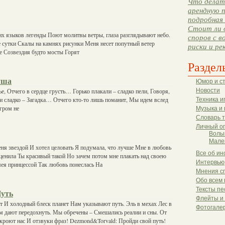
Что делать
арендную п
подробная 
Стоит ли 
их языков легенды Поют молитвы ветры, глаза разглядывают небо.
споров с в
е сутки Скалы на камнях рисунки Меня несет попутный ветер
риски и ре
е Созвездия будто мосты Горят
Раздел
уша
Юмор и с
е, Отчего в сердце грусть… Горько плакали – сладко пели, Говоря,
Новости
 и сладко – Загадка… Отчего кто-то лишь поманит, Мы идем вслед
Техника и
 гром не
Музыка и 
Словарь 
Личный о
Волы
Мале
еня звездой И хотел целовать Я подумала, что лучше Мне в любовь
Все об ин
оценила Ты красивый такой Но зачем потом мне плакать над своею
Интервью
мея принцессой Так любовь понеслась На
Мнения с
Обо всем 
Тексты пе
Путь
Флейты и
 И холодный блеск планет Нам указывают путь. Эль в мехах Лес в
Фотогале
 дают передохнуть. Мы обречены – Смешались реалии и сны. От
скроют нас И отзвуки фраз! Dezmond&Torvald: Пройди свой путь!