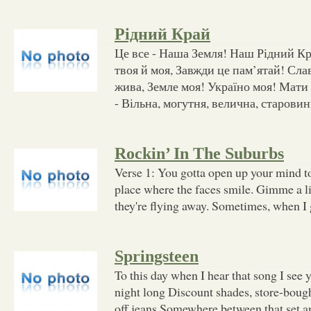
Рідний Край
Це все - Наша Земля! Наш Рідний Кр
твоя й моя, Завжди це пам’ятай! Слав
жива, Земле моя! Україно моя! Мати -
- Вільна, могутня, велична, старовин
Rockin’ In The Suburbs
Verse 1: You gotta open up your mind t
place where the faces smile. Gimme a li
they're flying away. Sometimes, when I
Springsteen
To this day when I hear that song I see y
night long Discount shades, store-bought
off jeans Somewhere between that set a