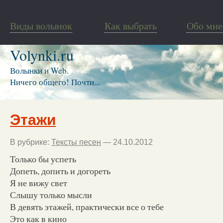
Виды волынок
Как выбрать
Обо мне
Volynki.ru
Волынки и Web.
Ничего общего! Почти...
Этажи
В рубрике:
Тексты песен
— 24.10.2012
Только бы успеть
Допеть, допить и догореть
Я не вижу свет
Слышу только мысли
В девять этажей, практически все о тебе
Это как в кино