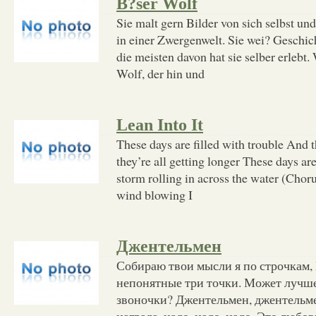
B?ser Wolf
Sie malt gern Bilder von sich selbst u
in einer Zwergenwelt. Sie wei? Geschicht
die meisten davon hat sie selber erlebt
Wolf, der hin und
Lean Into It
These days are filled with trouble And th
they’re all getting longer These days ar
storm rolling in across the water (Choru
wind blowing I
Джентельмен
Собираю твои мысли я по строчкам, 
непонятные три точки. Может лучш
звоночки? Джентельмен, джентельме
награда, надо, надо, надо, Это любов