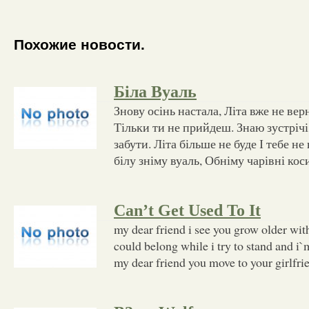
Похожие новости.
Біла Вуаль
Знову осінь настала, Літа вже не вер
Тільки ти не прийдеш. Знаю зустріч
забути. Літа більше не буде І тебе н
білу зніму вуаль, Обніму чарівні кос
Can’t Get Used To It
my dear friend i see you grow older wi
could belong while i try to stand and i
my dear friend you move to your girlfri