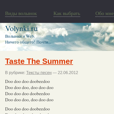
Виды волынок
Как выбрать
Обо мне
Volynki.ru
Волынки и Web.
Ничего общего! Почти...
Taste The Summer
В рубрике:
Тексты песен
— 22.06.2012
Doo doo doo doobeedoo
Doo doo doo, doo doo doo
Doo doo doo doobeedoo
Doo doo doo, doo doo doo
Doo doo doo doobeedoo