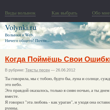
Виды волынок
Как выбрать
Обо мне
Volynki.ru
Волынки и Web.
Ничего общего! Почти...
Когда Поймёшь Свои Ошибк
В рубрике:
Тексты песен
— 26.06.2012
Ты говорила, мы с тобою, будто бы, луна и солнце, суж
это небо.
Это правдой оказалось, только я сияю ночью, а ты днем 
вместе.
Я говорил "эта любовь - как ураган", и уходя она остав
руины.