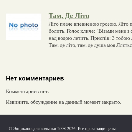
Там, Де Літо
Літо плаче впевненою грозою, Літо п
болить. Голос кличе: "Візьми мене з 
над водою летить. Приспів: З тобою л
Там, де літо, там, де душа моя Ллєть
Нет комментариев
Комментариев нет.
Извините, обсуждение на данный момент закрыто.
© Энциклопедия волынки 2008-2026. Все права защищены.