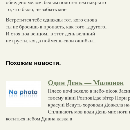
обведено мелом, белым полотенцем накрыто
то, что было, не забыть мне
Встретится тебе однажды тот, кого снова
ты не бросишь в пропасть, как того...другого...
И стоя под венцом...в этот день великий
не грусти, когда поймешь свои ошибки...
Похожие новости.
Один День — Малюнок
Плесо ночі всякло в небо-пісок Заси
твоєму вікні Розповідає вітер Пори 
красуні Ведуть хороводи Довкола на
Спливають мов води День миє ноги в
котиться небом Дивна казка в