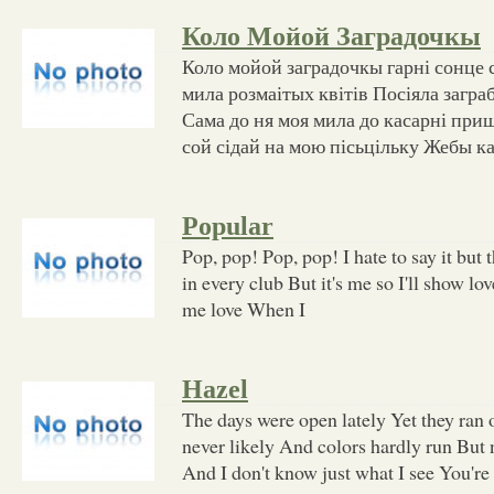
Коло Мойой Заградочкы
Коло мойой заградочкы гарні сонце 
мила розмаітых квітів Посіяла загра
Сама до ня моя мила до касарні при
сой сідай на мою пісьцільку Жебы к
Popular
Pop, pop! Pop, pop! I hate to say it but 
in every club But it's me so I'll show lo
me love When I
Hazel
The days were open lately Yet they ran
never likely And colors hardly run But 
And I don't know just what I see You're