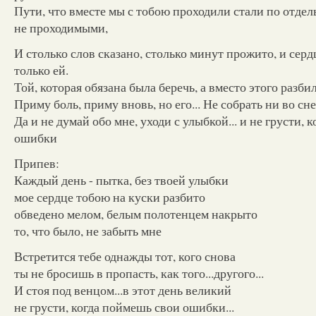
Пути, что вместе мы с тобою проходили стали по отдел
не проходимыми,
И столько слов сказано, столько минут прожито, и сердц
только ей.
Той, которая обязана была беречь, а вместо этого разбил
Приму боль, приму вновь, но его... Не собрать ни во сне
Да и не думай обо мне, уходи с улыбкой... и не грусти,
ошибки
Припев:
Каждый день - пытка, без твоей улыбки
мое сердце тобою на куски разбито
обведено мелом, белым полотенцем накрыто
то, что было, не забыть мне
Встретится тебе однажды тот, кого снова
ты не бросишь в пропасть, как того...другого...
И стоя под венцом...в этот день великий
не грусти, когда поймешь свои ошибки...