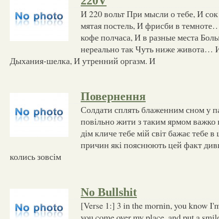
220V
И 220 вольт При мысли о тебе, И со
мятая постель, И фрисби в темнот
кофе полчаса, И в разные места Бо
нереально так Чуть ниже живота… И
Дыхания-шелка, И утренний оргазм. И
Повернення
Солдати сплять блаженним сном у п
повільно жити з таким ярмом важко
дім кличе тебе мій світ бажає тебе в 
причин які пояснюють цей факт диви
колись зовсім
No Bullshit
[Verse 1:] 3 in the mornin, you know I'
you come over my place, and put a smil