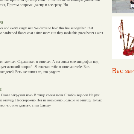
азы, Притом вовремя, да еще и все сразу. Но
ws
es and every single nail We drove to hold this house together That
 hardwood floors cost a little more But they made this place better I ain't
дел-молчал. Спрашивал, я отвечал. А ты совал мне микрофон под
нует женский вопрос". Я отвечаю тебе, я отвечаю тебе: Есть
Вас за
ют детей, Есть женщины те, что радуют
н
 Снова закружит ночь В танце своем меня С тобой вдвоем Из рук
не отпущу Неосторожно Нет не возможно Больше не отпущу Только
знаю, что мне делать с этим Слышу