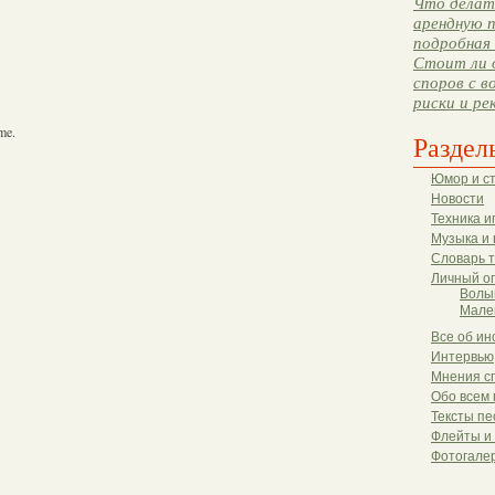
Что делать
арендную п
подробная 
Стоит ли 
споров с в
риски и ре
 me.
Раздел
Юмор и с
Новости
Техника и
Музыка и 
Словарь 
Личный о
Волы
Мале
Все об ин
Интервью
Мнения с
Обо всем 
Тексты пе
Флейты и
Фотогале