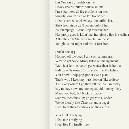
Lui Vuitton ? , models on me.
Heavy chains, nuttin' hollow on me.
I'm a star now, all the problems on me.
Shawty lookin' nice so I'm lovin' her.
I Don't care what chew say, I'm cuffin' her.
She's hot, nigga can't get enough of her.
N- champaign, I can't stop touchin' her.
Her pretty eyes is killin' me, her glossy lips is stealin'
After the club Ma, we can chill in the V.
Tonight is our night and Ma, I feel free.
[Nicki Minaj:]
Hopped off the boat, I am such a immigrant
Why he get Nicki Minaj tatted on his ligament
Wait, just for the record get wetter than fisherman
Pull up with some 26s up under the Michelins
You know I pop-pop-pop it like a pistol
That's why I keep my wrist lookin' like a disco
And everywhere I go they tell me that I'm pretty
My money slow, my money stupid, money ditsy
Mami you bad, but Nicki is badder
Step your cookies up; go get you a ladder
We do it early like Cheerios and a bagel
I feel freer than the slaves on the railroad
You think I'm lying
I feel like I'm flying
I feel like I'm finally free