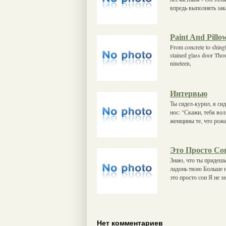
впредь выполнять зак
Paint And Pillo
From concrete to shingl
stained glass door Those
nineteen,
Интервью
Ты сидел-курил, я си
нос: "Скажи, тебя вол
женщины те, что рожа
Это Просто Со
Знаю, что ты придешь
ладонь твою Больше 
это просто сон Я не 
Нет комментариев