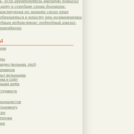
, если арендодатель внезапно повысил
лату в середине срока договора:
инструкция по защите своих прав
обращаться к юристу при возникновении
одным ведомством: подробный анализ,
комендации
ы
тихи
гры
видео (волынка, mp3)
терминов
пыт волынщика
нка и софт
нькая арфа
струменте
пециалистов
понемногу
сен
 прочие
рея