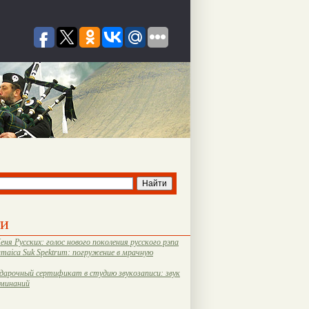
ти
еня Русских: голос нового поколения русского рэпа
amaica Suk Spektrum: погружение в мрачную
дарочный сертификат в студию звукозаписи: звук
оминаний