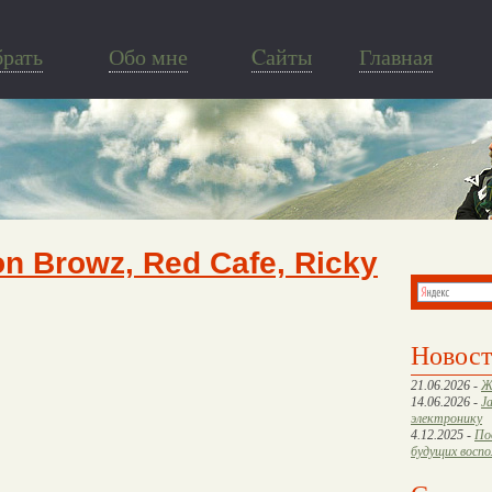
брать
Обо мне
Cайты
Главная
Ron Browz, Red Cafe, Ricky
Новос
21.06.2026 -
Ж
14.06.2026 -
J
электронику
4.12.2025 -
По
будущих восп