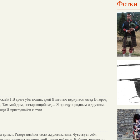
Фотки
овский) 1.В суете убегающих дней Я мечтаю вернуться назад В город
, Там мой дом, нестареющий сад… Я приеду к родным и друзьям.
 жди И прислушайся к этим
 артист, Разорваный на части журналистами, Чувствует себя
ко щаз прочитал договор свой - а там всё ясно. Вобщем должен он