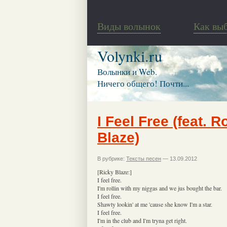
Виды волынок
Как вы
Volynki.ru
Волынки и Web.
Ничего общего! Почти...
I Feel Free (feat. 
Blaze)
В рубрике:
Тексты песен
— 13.09.2012
[Ricky Blaze:]
I feel free.
I'm rollin with my niggas and we jus bought the bar.
I feel free.
Shawty lookin' at me 'cause she know I'm a star.
I feel free.
I'm in the club and I'm tryna get right.