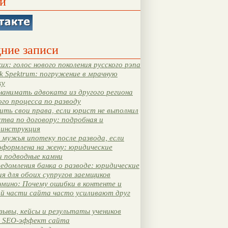
и
ние записи
их: голос нового поколения русского рэпа
k Spektrum: погружение в мрачную
ку
нанимать адвоката из другого региона
ого процесса по разводу
ть свои права, если юрист не выполнил
тва по договору: подробная и
 инструкция
мужья ипотеку после развода, если
оформлена на жену: юридические
и подводные камни
едомления банка о разводе: юридические
я для обоих супругов заемщиков
мино: Почему ошибки в контенте и
ой части сайта часто усиливают друг
зывы, кейсы и результаты учеников
 SEO-эффект сайта