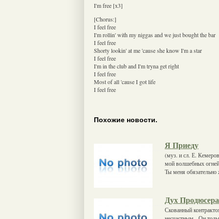
I'm free [x3]
[Chorus:]
I feel free
I'm rollin' with my niggas and we just bought the bar
I feel free
Shorty lookin' at me 'cause she know I'm a star
I feel free
I'm in the club and I'm tryna get right
I feel free
Most of all 'cause I got life
I feel free
Похожие новости.
Я Приеду
(муз. и сл. Е. Кемер
мой волшебных огней
Ты меня обязательно
Дух Продюсера
Скованный контрактом
несчастным - Он толь