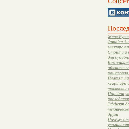
Соцсет
Послед
Женя Русск
Jamaica Su
электрони
Стоит ли 
для судебн
Как защити
обязательс
пошаговая
Платят ли 
квартира 
тонкости 
Порядок ув
последстви
Эффект до
техническ
друга
Почему от
усиливают