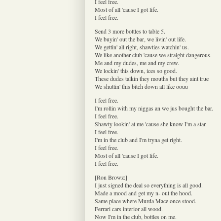
I feel free.
Most of all 'cause I got life.
I feel free.
Send 3 more bottles to table 5.
We buyin' out the bar, we livin' out life.
We gettin' all right, shawties watchin' us.
We like another club 'cause we straight dangerous.
Me and my dudes, me and my crew.
We lockin' this down, ices so good.
These dudes talkin they mouths but they aint true
We shuttin' this bitch down all like oouu
I feel free.
I'm rollin with my niggas an we jus bought the bar.
I feel free.
Shawty lookin' at me 'cause she know I'm a star.
I feel free.
I'm in the club and I'm tryna get right.
I feel free.
Most of all 'cause I got life.
I feel free.
[Ron Browz:]
I just signed the deal so everything is all good.
Made a mood and get my n- out the hood.
Same place where Murda Mace once stood.
Ferrari cars interior all wood.
Now I'm in the club, bottles on me.