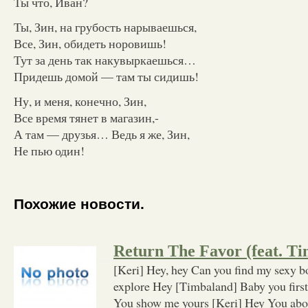
Ты что, Иван?
Ты, Зин, на грубость нарываешься,
Все, Зин, обидеть норовишь!
Тут за день так накувыркаешься…
Придешь домой — там ты сидишь!
Ну, и меня, конечно, Зин,
Все время тянет в магазин,-
А там — друзья… Ведь я же, Зин,
Не пью один!
Похожие новости.
Return The Favor (feat. T
[Keri] Hey, hey Can you find my sexy 
explore Hey [Timbaland] Baby you first
You show me yours [Keri] Hey You abou