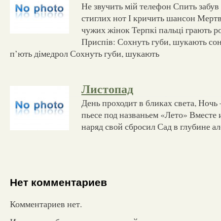
Не звучить мій телефон Спить забув 
стиглих нот І кричить шансон Мертв
чужих жінок Терпкі пальці грають 
Приспів: Сохнуть губи, шукають со
п’ють дімедрол Сохнуть губи, шукають
Листопад
День проходит в бликах света, Ночь 
пьесе под названьем «Лето» Вместе 
наряд свой сбросил Сад в глубине ал
Нет комментариев
Комментариев нет.