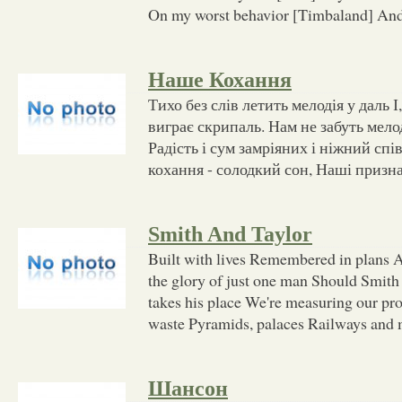
On my worst behavior [Timbaland] And 
Наше Кохання
Тихо без слів летить мелодія у даль І
виграє скрипаль. Нам не забуть мело
Радість і сум замріяних і ніжний спі
кохання - солодкий сон, Наші призн
Smith And Taylor
Built with lives Remembered in plans A
the glory of just one man Should Smith
takes his place We're measuring our pr
waste Pyramids, palaces Railways and m
Шансон