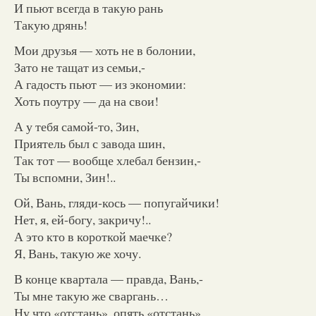
И пьют всегда в такую рань
Такую дрянь!
Мои друзья — хоть не в болонии,
Зато не тащат из семьи,-
А гадость пьют — из экономии:
Хоть поутру — да на свои!
А у тебя самой-то, Зин,
Приятель был с завода шин,
Так тот — вообще хлебал бензин,-
Ты вспомни, Зин!..
Ой, Вань, гляди-кось — попугайчики!
Нет, я, ей-богу, закричу!..
А это кто в короткой маечке?
Я, Вань, такую же хочу.
В конце квартала — правда, Вань,-
Ты мне такую же сваргань…
Ну что «отстань», опять «отстань»,