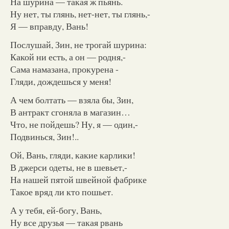
На шурина — такая ж пьянь.
Ну нет, ты глянь, нет-нет, ты глянь,-
Я — вправду, Вань!
Послушай, Зин, не трогай шурина:
Какой ни есть, а он — родня,-
Сама намазана, прокурена -
Гляди, дождешься у меня!
А чем болтать — взяла бы, Зин,
В антракт сгоняла в магазин…
Что, не пойдешь? Ну, я — один,-
Подвинься, Зин!..
Ой, Вань, гляди, какие карлики!
В джерси одеты, не в шевьет,-
На нашей пятой швейной фабрике
Такое вряд ли кто пошьет.
А у тебя, ей-богу, Вань,
Ну все друзья — такая рвань