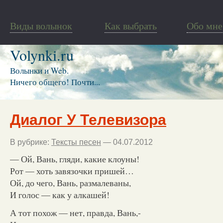
Виды волынок
Как выбрать
Обо мне
Volynki.ru
Волынки и Web.
Ничего общего! Почти...
Диалог У Телевизора
В рубрике:
Тексты песен
— 04.07.2012
— Ой, Вань, гляди, какие клоуны!
Рот — хоть завязочки пришей…
Ой, до чего, Вань, размалеваны,
И голос — как у алкашей!
А тот похож — нет, правда, Вань,-