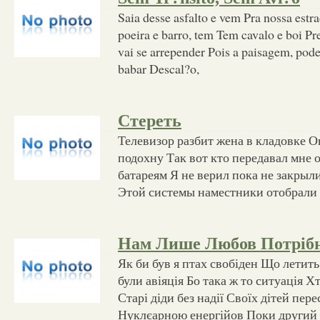
Saia desse asfalto e vem Pra nossa estr
poeira e barro, tem Tem cavalo e boi Pr
vai se arrepender Pois a paisagem, pode
babar Descal?o,
Стереть
Телевизор разбит жена в кладовке 
подохну Так вот кто передавал мне 
батареям Я не верил пока не закрыл
Этой системы наместники отобрали 
Нам Лише Любов Потріб
Як би був я птах свобіден Що летить 
були авіяція Бо така ж то ситуація Х
Старі діди без надії Своїх дітей пе
Нуклєарною енергійов Поки другий 