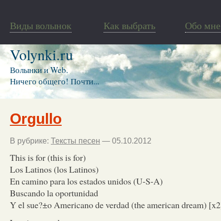
Виды волынок
Как выбрать
Обо мне
Volynki.ru
Волынки и Web.
Ничего общего! Почти...
Orgullo
В рубрике:
Тексты песен
— 05.10.2012
This is for (this is for)
Los Latinos (los Latinos)
En camino para los estados unidos (U-S-A)
Buscando la oportunidad
Y el sue?±o Americano de verdad (the american dream) [x2