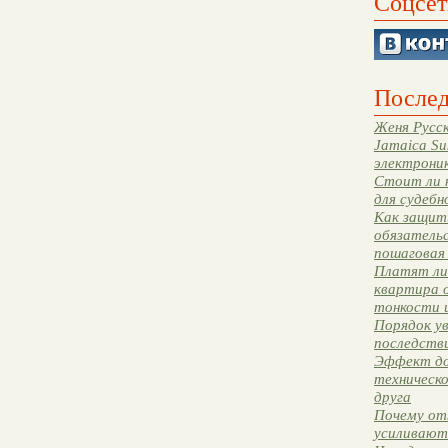
Соцсет
Послед
Женя Русск
Jamaica Su
электрони
Стоит ли 
для судебн
Как защити
обязательс
пошаговая
Платят ли 
квартира 
тонкости 
Порядок ув
последстви
Эффект до
техническ
друга
Почему от
усиливают