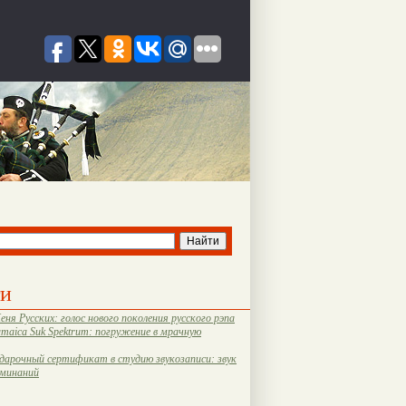
ти
еня Русских: голос нового поколения русского рэпа
amaica Suk Spektrum: погружение в мрачную
дарочный сертификат в студию звукозаписи: звук
оминаний