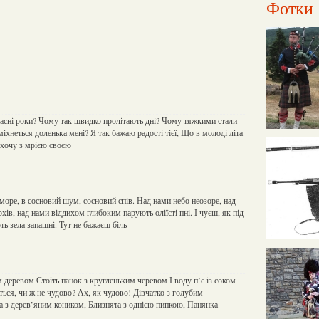
Фотки
расні роки? Чому так швидко пролітають дні? Чому тяжкими стали
іхнеться доленька мені? Я так бажаю радості тієї, Що в молоді літа
ь хочу з мрією своєю
море, в сосновий шум, сосновий спів. Над нами небо неозоре, над
хів, над нами віддихом глибоким парують оліїсті пні. І чуєш, як під
ь зела запашні. Тут не бажаєш біль
 деревом Стоїть панок з кругленьким черевом І воду п’є із соком
ься, чи ж не чудово? Ах, як чудово! Дівчатко з голубим
 з дерев’яним коником, Близнята з однією пипкою, Панянка