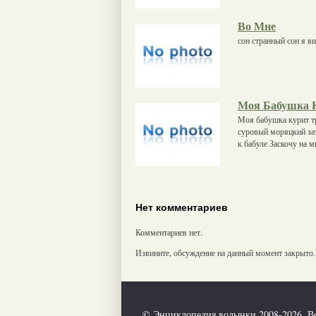
Во Мне
сон странный сон я в
Моя Бабушка 
Моя бабушка курит т
суровый моряцкий зат
к бабуле Заскочу на м
Нет комментариев
Комментариев нет.
Извините, обсуждение на данный момент закрыто.
© Энциклопедия волынки 2008-2026. В