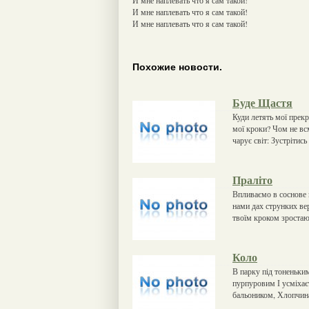
И мне наплевать что я сам такой!
И мне наплевать что я сам такой!
Похожие новости.
Буде Щастя
Куди летять мої прек
мої кроки? Чом не всм
чарує світ: Зустрітис
Праліто
Впливаємо в соснове 
нами дах струнких вер
твоїм кроком зростают
Коло
В парку під тоненьким
пурпуровим І усміхаєт
бальоником, Хлопчина