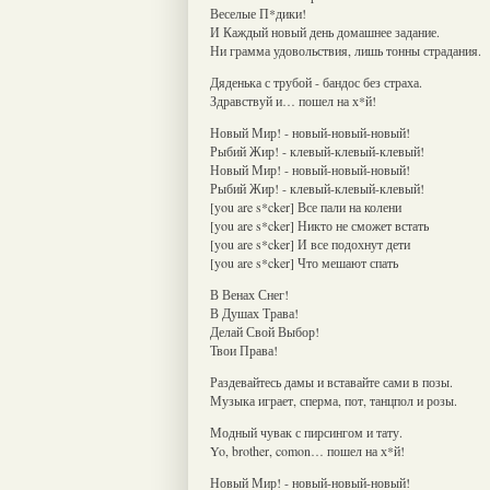
Веселые П*дики!
И Каждый новый день домашнее задание.
Ни грамма удовольствия, лишь тонны страдания.
Дяденька с трубой - бандос без страха.
Здравствуй и… пошел на х*й!
Новый Мир! - новый-новый-новый!
Рыбий Жир! - клевый-клевый-клевый!
Новый Мир! - новый-новый-новый!
Рыбий Жир! - клевый-клевый-клевый!
[you are s*cker] Все пали на колени
[you are s*cker] Никто не сможет встать
[you are s*cker] И все подохнут дети
[you are s*cker] Что мешают спать
В Венах Снег!
В Душах Трава!
Делай Свой Выбор!
Твои Права!
Раздевайтесь дамы и вставайте сами в позы.
Музыка играет, сперма, пот, танцпол и розы.
Модный чувак с пирсингом и тату.
Yo, brother, comon… пошел на х*й!
Новый Мир! - новый-новый-новый!