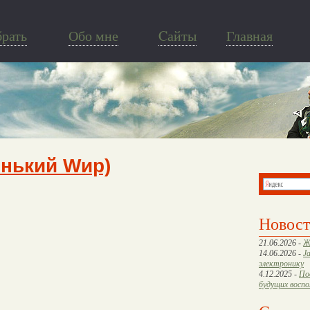
брать
Обо мне
Cайты
Главная
нький Wир)
Новос
21.06.2026 -
Ж
14.06.2026 -
J
электронику
4.12.2025 -
По
будущих восп