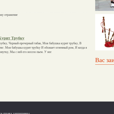
ижу отражение
Курит Трубку
рубку, Черный-пречерный табак, Моя бабушка курит трубку, В
яг. Моя бабушка курит трубку И обожает огненный ром, И когда я
инутку, Мы с ней его весело пьем. У нее
Вас за
се права защищены.