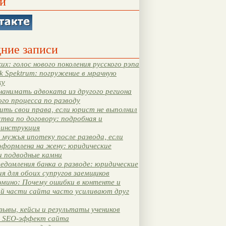
и
ние записи
их: голос нового поколения русского рэпа
k Spektrum: погружение в мрачную
ку
нанимать адвоката из другого региона
ого процесса по разводу
ть свои права, если юрист не выполнил
тва по договору: подробная и
 инструкция
мужья ипотеку после развода, если
оформлена на жену: юридические
и подводные камни
едомления банка о разводе: юридические
я для обоих супругов заемщиков
мино: Почему ошибки в контенте и
ой части сайта часто усиливают друг
зывы, кейсы и результаты учеников
 SEO-эффект сайта