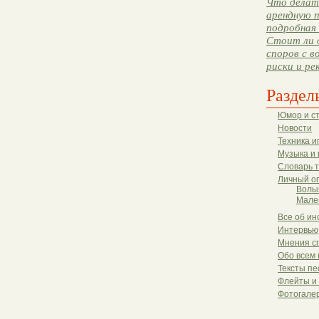
Что делать
арендную п
подробная 
Стоит ли 
споров с в
риски и ре
Раздел
Юмор и с
Новости
Техника и
Музыка и 
Словарь 
Личный о
Волы
Мале
Все об ин
Интервью
Мнения с
Обо всем 
Тексты пе
Флейты и
Фотогале