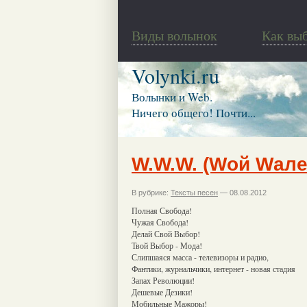
Виды волынок
Как вы
Volynki.ru
Волынки и Web.
Ничего общего! Почти...
W.W.W. (Wой Wале
В рубрике:
Тексты песен
— 08.08.2012
Полная Свобода!
Чужая Свобода!
Делай Свой Выбор!
Твой Выбор - Мода!
Слипшаяся масса - телевизоры и радио,
Фантики, журнальчики, интернет - новая стадия
Запах Революции!
Дешевые Дезики!
Мобильные Мажоры!