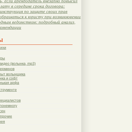
, если арендодатель внезапно повысил
лату в середине срока договора:
инструкция по защите своих прав
обращаться к юристу при возникновении
одным ведомством: подробный анализ,
комендации
ы
тихи
гры
видео (волынка, mp3)
терминов
пыт волынщика
нка и софт
нькая арфа
струменте
пециалистов
понемногу
сен
 прочие
рея