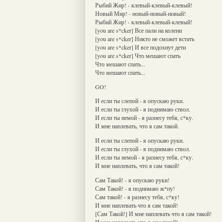
Рыбий Жир! - клевый-клевый-клевый!
Новый Мир! - новый-новый-новый!
Рыбий Жир! - клевый-клевый-клевый!
[you are s*cker] Все пали на колени
[you are s*cker] Никто не сможет встать
[you are s*cker] И все подохнут дети
[you are s*cker] Что мешают спать
Что мешают спать...
Что мешают спать...
GO!
И если ты слепой - я опускаю руки.
И если ты глухой - я поднимаю ствол.
И если ты немой - я разнесу тебя, с*ку.
И мне наплевать, что я сам такой.
И если ты слепой - я опускаю руки.
И если ты глухой - я поднимаю ствол.
И если ты немой - я разнесу тебя, с*ку.
И мне наплевать, что я сам такой!
Сам Такой! - я опускаю руки!
Сам Такой! - я поднимаю ж*пу!
Сам такой! - я разнесу тебя, с*ку!
И мне наплевать что я сам такой!
[Сам Такой!] И мне наплевать что я сам такой!
И мне наплевать что я сам такой!