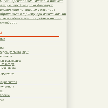
, если арендодатель внезапно повысил
лату в середине срока договора:
инструкция по защите своих прав
обращаться к юристу при возникновении
одным ведомством: подробный анализ,
комендации
ы
тихи
гры
видео (волынка, mp3)
терминов
пыт волынщика
нка и софт
нькая арфа
струменте
пециалистов
понемногу
сен
 прочие
рея