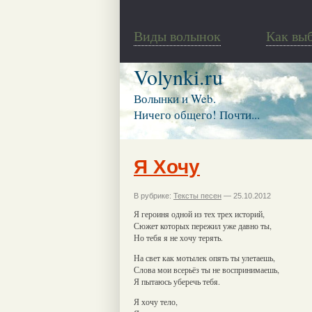
Виды волынок
Как вы
Volynki.ru
Волынки и Web.
Ничего общего! Почти...
Я Хочу
В рубрике:
Тексты песен
— 25.10.2012
Я героиня одной из тех трех историй,
Сюжет которых пережил уже давно ты,
Но тебя я не хочу терять.
На свет как мотылек опять ты улетаешь,
Слова мои всерьёз ты не воспринимаешь,
Я пытаюсь уберечь тебя.
Я хочу тело,