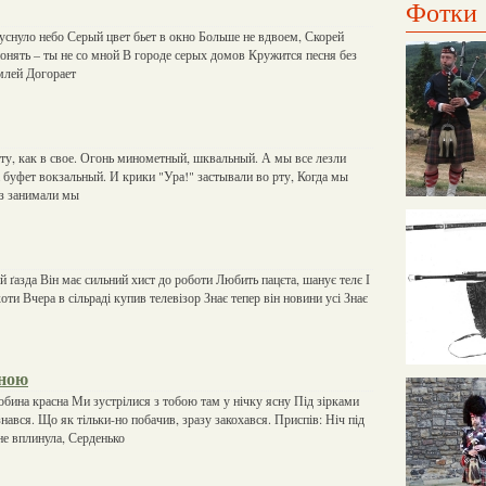
Фотки
уснуло небо Серый цвет бьет в окно Больше не вдвоем, Скорей
онять – ты не со мной В городе серых домов Кружится песня без
млей Догорает
ту, как в свое. Огонь минометный, шквальный. А мы все лезли
а буфет вокзальный. И крики "Ура!" застывали во рту, Когда мы
аз занимали мы
 ґазда Він має сильний хист до роботи Любить пацєта, шанує телє І
хоти Вчера в сільраді купив телевізор Знає тепер він новини усі Знає
иною
робина красна Ми зустрілися з тобою там у нічку ясну Під зірками
знався. Що як тільки-но побачив, зразу закохався. Приспів: Ніч під
не вплинула, Серденько