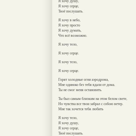
Я хочу душу,
Я хочу серце,
Твоё послушать.
Я хочу в небо,
Я хочу просто
Я хочу думать,
Что всё возможно.
Я хочу тело,
Я хочу серце.
Я хочу тело,
Я хочу серце.
Горят холодные огни аэродрома,
Мне одиноко без тебя вдали от дома.
Ты не смог меня остановить.
Ты был самым близким на этом белом свете,
Но чувства все твои забрал с собою ветер.
Мне так хочется тебя любить
Я хочу тело,
Я хочу душу,
Я хочу серце,
Твоё послушать.