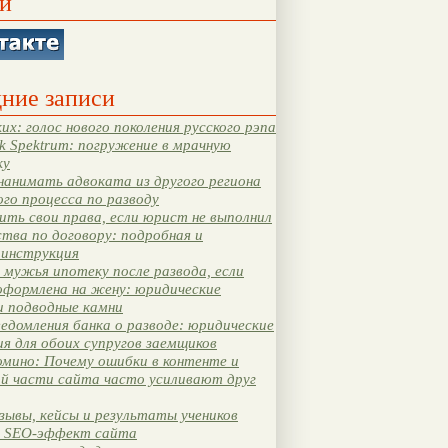
и
ние записи
их: голос нового поколения русского рэпа
k Spektrum: погружение в мрачную
ку
нанимать адвоката из другого региона
ого процесса по разводу
ть свои права, если юрист не выполнил
тва по договору: подробная и
 инструкция
мужья ипотеку после развода, если
оформлена на жену: юридические
и подводные камни
едомления банка о разводе: юридические
я для обоих супругов заемщиков
мино: Почему ошибки в контенте и
ой части сайта часто усиливают друг
зывы, кейсы и результаты учеников
 SEO-эффект сайта