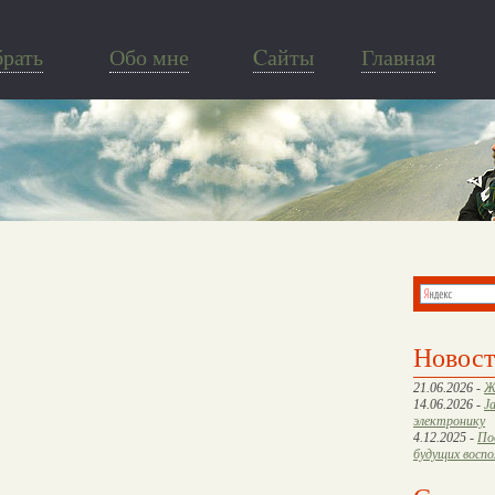
брать
Обо мне
Cайты
Главная
Новос
21.06.2026 -
Ж
14.06.2026 -
J
электронику
4.12.2025 -
По
будущих восп