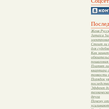
Соцсет
Послед
Женя Русск
Jamaica Su
электрони
Стоит ли 
для судебн
Как защити
обязательс
пошаговая
Платят ли 
квартира 
тонкости 
Порядок ув
последстви
Эффект до
техническ
друга
Почему от
усиливают