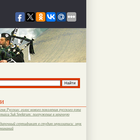
ти
еня Русских: голос нового поколения русского рэпа
amaica Suk Spektrum: погружение в мрачную
дарочный сертификат в студию звукозаписи: звук
оминаний