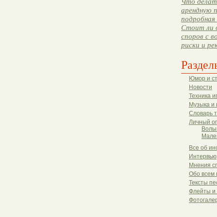
Что делать
арендную п
подробная 
Стоит ли 
споров с в
риски и ре
Раздел
Юмор и с
Новости
Техника и
Музыка и 
Словарь 
Личный о
Волы
Мале
Все об ин
Интервью
Мнения с
Обо всем 
Тексты пе
Флейты и
Фотогале