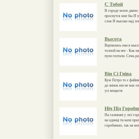
С Тобой
В городе моем давно 
проснутся мне бы И п
слов И высоко над зе
Высота
Вцепились они в высо
толпой на нее - Как н
пули глотали. Семь р
Він Сі Гніва
Кум Петро то є файний
до жінок він не має о
усі нещастя
Ніч Під Гороб
На галявині у лісі го
на одинці ти мені при
горобиною, так на ме