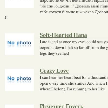
"не спи, о, джин..." Дозволь мені пі
тебе кохати більше ніж кохав Дозвол
Я
Soft-Hearted Hana
I ate it and at once my eyes could see y
ooped it down I felt so far off from the
legs they seemed
Crazy Love
I can hear her heart beat for a thousan
open every time she smiles And when I c
where I belong I'm running to her like
Исчезнет Грусть