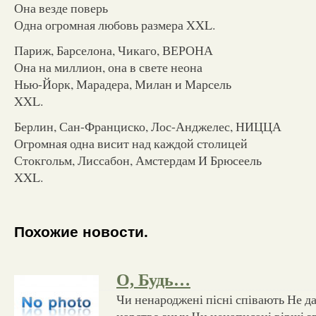
Она везде поверь
Одна огромная любовь размера XXL.
Париж, Барселона, Чикаго, ВЕРОНА
Она на миллион, она в свете неона
Нью-Йорк, Марадера, Милан и Марсель
XXL.
Берлин, Сан-Франциско, Лос-Анджелес, НИЦЦА
Огромная одна висит над каждой столицей
Стокгольм, Лиссабон, Амстердам И Брюсеель
XXL.
Похожие новости.
О, Будь…
Чи ненароджені пісні співають Не д
царство зими Чи ненаписані вірші з