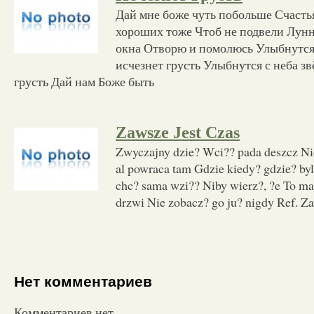
Дай мне боже чуть побольше Счасть
хороших тоже Чтоб не подвели Лун
окна Отворю и помолюсь Улыбнутся 
исчезнет грусть Улыбнутся с неба з
грусть Дай нам Боже быть
Zawsze Jest Czas
Zwyczajny dzie? Wci?? pada deszcz Nie
al powraca tam Gdzie kiedy? gdzie? by
chc? sama wzi?? Niby wierz?, ?e To ma
drzwi Nie zobacz? go ju? nigdy Ref. Za
Нет комментариев
Комментариев нет.