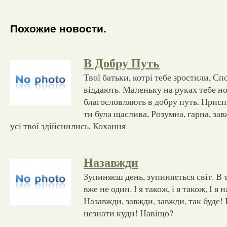
Похожие новости.
В Добру Путь
Твої батьки, котрі тебе зростили, Сп
віддають. Маленьку на руках тебе н
благословляють в добру путь. Присп
ти була щаслива, Розумна, гарна, зав
усі твої здійснились, Кохання
Назавжди
Зупиняєш день, зупиняється світ. В т
вже не один. І я також, і я також, І я
Назавжди, завжди, завжди, так буде!
незнати куди! Навіщо?