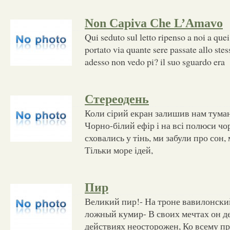
Non Capiva Che L’Amavo
Qui seduto sul letto ripenso a noi a quei
portato via quante sere passate allo ste
adesso non vedo pi? il suo sguardo era
Стереодень
Коли сірий екран залишив нам туман 
Чорно-білий ефір і на всі полюси ч
сховались у тінь, ми забули про сон
Тільки море ідей,
Пир
Великий пир!- На троне вавилонски
ложный кумир- В своих мечтах он д
действиях неосторожен, Ко всему п