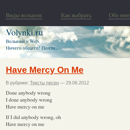
Виды волынок
Как выбрать
Обо мне
Volynki.ru
Волынки и Web.
Ничего общего! Почти...
Have Mercy On Me
В рубрике:
Тексты песен
— 29.06.2012
Done anybody wrong
I done anybody wrong
Have mercy on me
If I did anybody wrong, oh
Have mercy on me