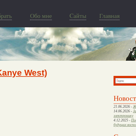
брать
Обо мне
Cайты
Главная
 Kanye West)
Новос
21.06.2026 -
Ж
14.06.2026 -
J
электронику
4.12.2025 -
По
будущих восп