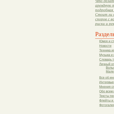
Что делать
арендную п
подробная 
Стоит ли 
споров с в
риски и ре
Раздел
Юмор и с
Новости
Техника и
Музыка и 
Словарь 
Личный о
Волы
Мале
Все об ин
Интервью
Мнения с
Обо всем 
Тексты пе
Флейты и
Фотогале