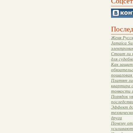
Соцсет
Послед
Женя Русск
Jamaica Su
электрони
Стоит ли 
для судебн
Как защити
обязательс
пошаговая
Платят ли 
квартира 
тонкости 
Порядок ув
последстви
Эффект до
техническ
друга
Почему от
усиливают