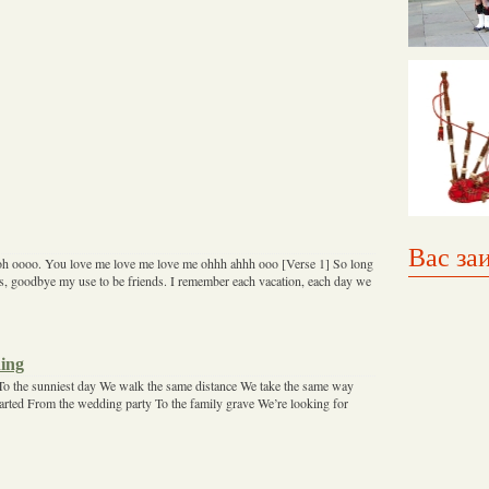
Вас за
oh oooo. You love me love me love me ohhh ahhh ooo [Verse 1] So long
s, goodbye my use to be friends. I remember each vacation, each day we
ing
To the sunniest day We walk the same distance We take the same way
tarted From the wedding party To the family grave We’re looking for