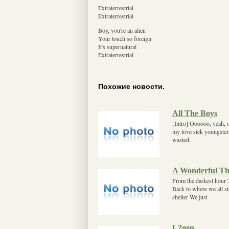
Extraterrestrial
Extraterrestrial
Boy, you're an alien
Your touch so foreign
It's supernatural
Extraterrestrial
Похожие новости.
All The Boys
[Intro] Oooooo, yeah, 
my love sick youngster
wasted,
A Wonderful Th
From the darkest hour 
Back to where we all s
shelter We just
L?gen