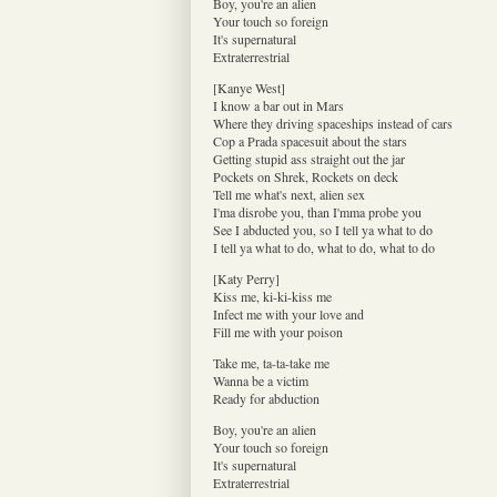
Boy, you're an alien
Your touch so foreign
It's supernatural
Extraterrestrial
[Kanye West]
I know a bar out in Mars
Where they driving spaceships instead of cars
Cop a Prada spacesuit about the stars
Getting stupid ass straight out the jar
Pockets on Shrek, Rockets on deck
Tell me what's next, alien sex
I'ma disrobe you, than I'mma probe you
See I abducted you, so I tell ya what to do
I tell ya what to do, what to do, what to do
[Katy Perry]
Kiss me, ki-ki-kiss me
Infect me with your love and
Fill me with your poison
Take me, ta-ta-take me
Wanna be a victim
Ready for abduction
Boy, you're an alien
Your touch so foreign
It's supernatural
Extraterrestrial