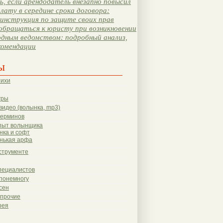
, если арендодатель внезапно повысил
лату в середине срока договора:
инструкция по защите своих прав
обращаться к юристу при возникновении
одным ведомством: подробный анализ,
комендации
ы
тихи
гры
видео (волынка, mp3)
терминов
пыт волынщика
нка и софт
нькая арфа
струменте
пециалистов
понемногу
сен
 прочие
рея