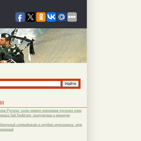
ти
еня Русских: голос нового поколения русского рэпа
amaica Suk Spektrum: погружение в мрачную
дарочный сертификат в студию звукозаписи: звук
оминаний