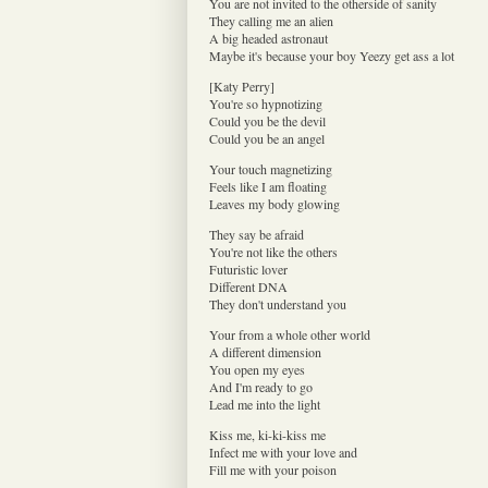
You are not invited to the otherside of sanity
They calling me an alien
A big headed astronaut
Maybe it's because your boy Yeezy get ass a lot
[Katy Perry]
You're so hypnotizing
Could you be the devil
Could you be an angel
Your touch magnetizing
Feels like I am floating
Leaves my body glowing
They say be afraid
You're not like the others
Futuristic lover
Different DNA
They don't understand you
Your from a whole other world
A different dimension
You open my eyes
And I'm ready to go
Lead me into the light
Kiss me, ki-ki-kiss me
Infect me with your love and
Fill me with your poison