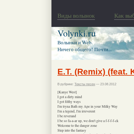
Виды волынок
Как вы
Volynki.ru
Волынки и Web.
Ничего общего! Почти...
E.T. (Remix) (feat.
В рубрике:
Тексты песен
— 23.08.2012
[Kanye West]
I got a dirty mind
I got filthy ways
I'm tryna Bath my Ape in your Milky Way
I'm a legend, I'm irreverent
I be reverand
I be so fa-a-ar up, we don't give a f-f-f-f-ck
Welcome to the danger zone
Step into the fantasy