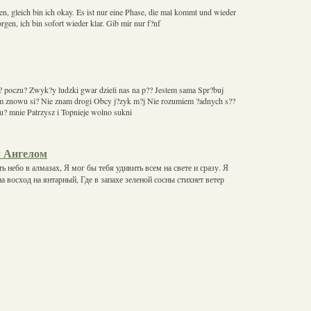
n, gleich bin ich okay. Es ist nur eine Phase, die mal kommt und wieder
rgen, ich bin sofort wieder klar. Gib mir nur f?nf
g? poczu? Zwyk?y ludzki gwar dzieli nas na p?? Jestem sama Spr?buj
m znowu si? Nie znam drogi Obcy j?zyk m?j Nie rozumiem ?adnych s??
ju? mnie Patrzysz i Topnieje wolno sukni
 Ангелом
ь небо в алмазах, Я мог бы тебя удивить всем на свете и сразу. Я
а восход на янтарный, Где в запахе зеленой сосны стихнет ветер