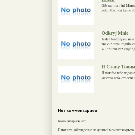
Gib mir nur f?nf Minute
geht. Mach dir keine So
Odkryj Mnie
Jeste? bardziej ni? mo
znale?? mnie Pogubi?e
w Je?li mo?esz znajd? 
Я Стану Твоим
Я мог бы тебе подарит
мечтаю тебя отвести н
Нет комментариев
Комментариев нет.
Извините, обсуждение на данный момент закрыто.