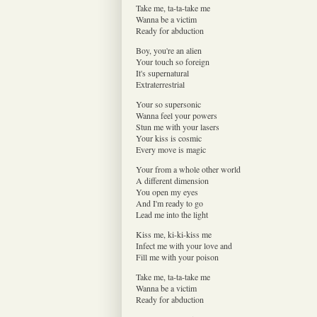
Take me, ta-ta-take me
Wanna be a victim
Ready for abduction
Boy, you're an alien
Your touch so foreign
It's supernatural
Extraterrestrial
Your so supersonic
Wanna feel your powers
Stun me with your lasers
Your kiss is cosmic
Every move is magic
Your from a whole other world
A different dimension
You open my eyes
And I'm ready to go
Lead me into the light
Kiss me, ki-ki-kiss me
Infect me with your love and
Fill me with your poison
Take me, ta-ta-take me
Wanna be a victim
Ready for abduction