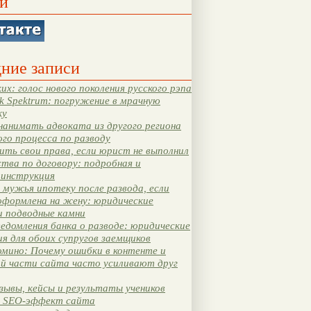
и
ние записи
их: голос нового поколения русского рэпа
k Spektrum: погружение в мрачную
ку
нанимать адвоката из другого региона
ого процесса по разводу
ть свои права, если юрист не выполнил
тва по договору: подробная и
 инструкция
мужья ипотеку после развода, если
оформлена на жену: юридические
и подводные камни
едомления банка о разводе: юридические
я для обоих супругов заемщиков
мино: Почему ошибки в контенте и
ой части сайта часто усиливают друг
зывы, кейсы и результаты учеников
 SEO-эффект сайта