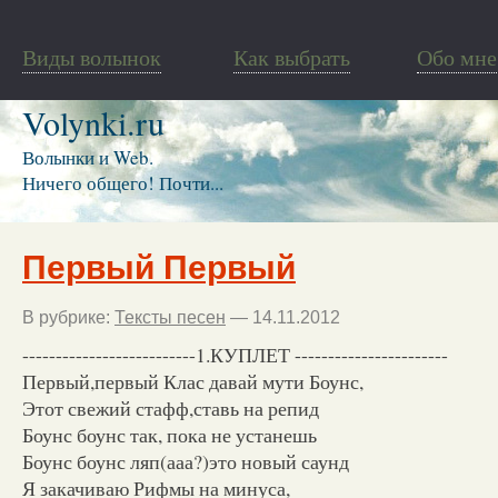
Виды волынок
Как выбрать
Обо мне
Volynki.ru
Волынки и Web.
Ничего общего! Почти...
Первый Первый
В рубрике:
Тексты песен
— 14.11.2012
--------------------------1.КУПЛЕТ -----------------------
Первый,первый Клас давай мути Боунс,
Этот свежий стафф,ставь на репид
Боунс боунс так, пока не устанешь
Боунс боунс ляп(ааа?)это новый саунд
Я закачиваю Рифмы на минуса,