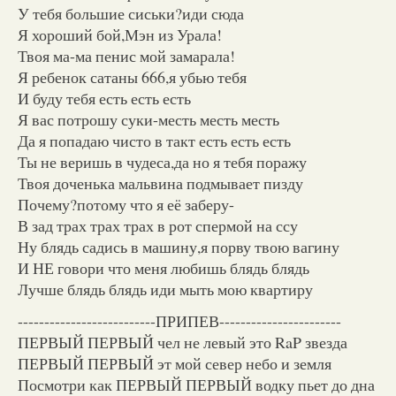
У тебя большие сиськи?иди сюда
Я хороший бой,Мэн из Урала!
Твоя ма-ма пенис мой замарала!
Я ребенок сатаны 666,я убью тебя
И буду тебя есть есть есть
Я вас потрошу суки-месть месть месть
Да я попадаю чисто в такт есть есть есть
Ты не веришь в чудеса,да но я тебя поражу
Твоя доченька мальвина подмывает пизду
Почему?потому что я её заберу-
В зад трах трах трах в рот спермой на ссу
Ну блядь садись в машину,я порву твою вагину
И НЕ говори что меня любишь блядь блядь
Лучше блядь блядь иди мыть мою квартиру
--------------------------ПРИПЕВ-----------------------
ПЕРВЫЙ ПЕРВЫЙ чел не левый это RaP звезда
ПЕРВЫЙ ПЕРВЫЙ эт мой север небо и земля
Посмотри как ПЕРВЫЙ ПЕРВЫЙ водку пьет до дна