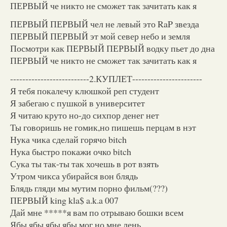
ПЕРВЫЙ че никто не сможет так зачитать как я
ПЕРВЫЙ ПЕРВЫЙ чел не левый это RaP звезда
ПЕРВЫЙ ПЕРВЫЙ эт мой север небо и земля
Посмотри как ПЕРВЫЙ ПЕРВЫЙ водку пьет до дна
ПЕРВЫЙ че никто не сможет так зачитать как я
--------------------------2.КУПЛЕТ-----------------------
Я тебя покалечу клюшкой реп студент
Я забегаю с пушкой в университет
Я читаю круто но-до сихпор денег нет
Ты говоришь не гомик,но пишешь перцам в нэт
Нука чика сделай горячо bitch
Нука быстро покажи очко bitch
Сука ты так-ты так хочешь в рот взять
Утром чикса убирайся вон блядь
Блядь гляди мы мутим порно фильм(???)
ПЕРВЫЙ king kla$ a.k.a 007
Дай мне *****я вам по отрываю бошки всем
Ябы ябы ябы ябы мог но мне лень