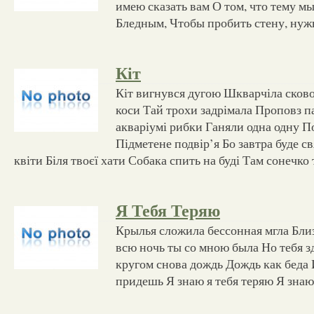
имею сказать вам О том, что тему м
Бледным, Чтобы пробить стену, нуж
Кіт
Кіт вигнувся дугою Шкварчіла сково
коси Тай трохи задрімала Проповз па
акваріумі рибки Ганяли одна одну П
Підметене подвір’я Бо завтра буде с
квіти Біля твоєї хати Собака спить на буді Там сонечко
Я Тебя Теряю
Крылья сложила бессонная мгла Бли
всю ночь ты со мною была Но тебя з
кругом снова дождь Дождь как беда 
придешь Я знаю я тебя теряю Я знаю