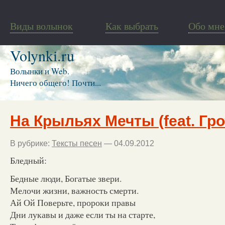
Виды волынок
Как выбрать
Обо мне
Volynki.ru
Волынки и Web.
Ничего общего! Почти...
На Крыльях Мечты (feat. Гро
В рубрике:
Тексты песен
— 04.09.2012
Бледный:
Бедные люди, Богатые звери.
Мелочи жизни, важность смерти.
Ай Ой Поверьте, пророки правы
Дни лукавы и даже если ты на старте,