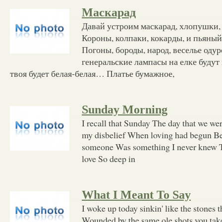
Маскарад
Давай устроим маскарад, хлопушки,
Короны, колпаки, кокарды, и пьяный
Погоны, бороды, народ, веселье оду
генеральские лампасы на елке будут
твоя будет белая-белая… Платье бумажное,
Sunday Morning
I recall that Sunday The day that we we
my disbelief When loving had begun Be
someone Was something I never knew T
love So deep in
What I Meant To Say
I woke up today sinkin' like the stones 
Wounded by the same ole shots you take 