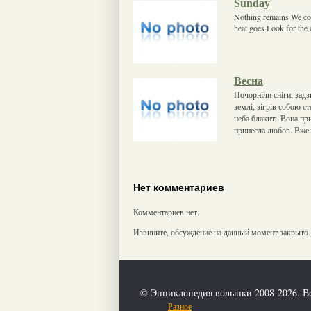
Sunday
Nothing remains We cou
heat goes Look for the 
Весна
Почорніли сніги, задз
землі, зігрів собою с
неба блакить Вона при
принесла любов. Вже 
Нет комментариев
Комментариев нет.
Извините, обсуждение на данный момент закрыто.
© Энциклопедия волынки 2008-2026. В
Разное