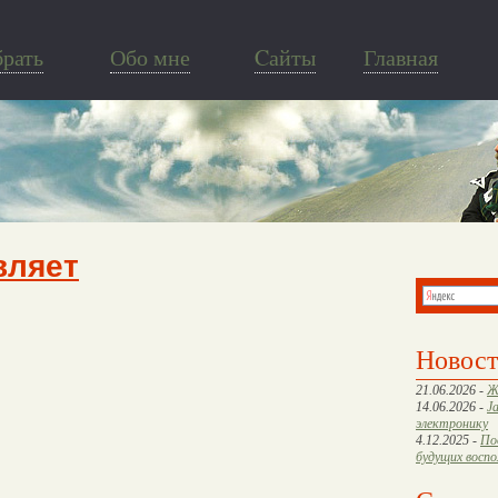
брать
Обо мне
Cайты
Главная
вляет
Новос
21.06.2026 -
Ж
14.06.2026 -
J
электронику
4.12.2025 -
По
будущих восп