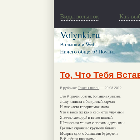
Виды волынок
Как вы
Volynki.ru
Волынки и Web.
Ничего общего! Почти...
То, Что Тебя Вста
В рубрике:
Тексты песен
— 29.08.2012
Это 9 грамм братан, большой хулиган,
Ложу капитал в бездонный карман
И мне часто говорит моя мама...
Что я такой же как и свой отец упрямый
Я вечно молодой и вечно пьяный,
Шатаюсь по улицам с плохими друзьями
Грязные строчки с крутыми битами
Мокрые суки с большими буферами
Всё идёт по программе