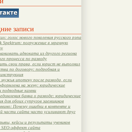
и
ние записи
их: голос нового поколения русского рэпа
k Spektrum: погружение в мрачную
ку
нанимать адвоката из другого региона
ого процесса по разводу
ть свои права, если юрист не выполнил
тва по договору: подробная и
 инструкция
мужья ипотеку после развода, если
оформлена на жену: юридические
и подводные камни
едомления банка о разводе: юридические
я для обоих супругов заемщиков
мино: Почему ошибки в контенте и
ой части сайта часто усиливают друг
зывы, кейсы и результаты учеников
 SEO-эффект сайта