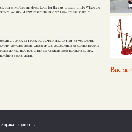
ld run when the rain slows Look for the cars or signs of life Where the
drifters We should crawl under the bracken Look for the shafts of
веніли струмки, де весна. Тогорічний листок впав на жертовник
теблину молодої трави. Співає душа, серце летить на крилах весни в
йшла до нас, щоб розтопити лід сердець, вона прийшла до нас,
прийшла весна, світла,
Вас за
се права защищены.