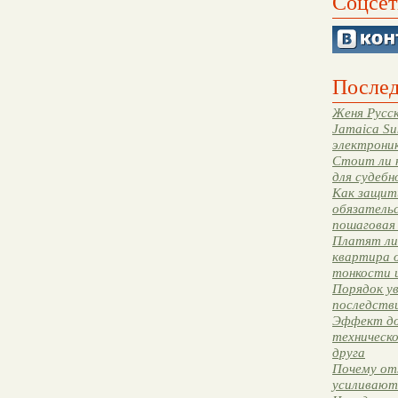
Соцсет
Послед
Женя Русск
Jamaica Su
электрони
Стоит ли 
для судебн
Как защити
обязательс
пошаговая
Платят ли 
квартира 
тонкости 
Порядок ув
последстви
Эффект до
техническ
друга
Почему от
усиливают