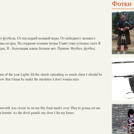
Фотки
т футбола, От последней великой игры, От победного звонкого
яны-сестры. На стадионе осенние ветры Гонят стаю усталых газет Я
тры, Я - болельщик каких больше нет. Припев: Футбол, футбол,
time of the year Lights fill the streets spreading so much cheer I should be
now But I'mma be under the mistletoe I don't wanna miss
rnworth Are closin' in on me My final meal's over They're gonna set me
's a burnin' As the devil guards my door I hit my knees