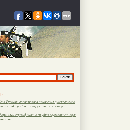
ти
еня Русских: голос нового поколения русского рэпа
amaica Suk Spektrum: погружение в мрачную
дарочный сертификат в студию звукозаписи: звук
оминаний