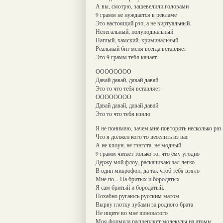
А вы, смотрю, зашевелили головами
9 грамм не нуждается в рекламе
Это настоящий рэп, а не виртуальный.
Нелегальный, полуподвальный
Наглый, хамский, криминальный
Реальный бит меня всегда вставляет
Это 9 грамм тебя качает.
ОООООООО
Давай давай, давай давай
Это то что тебя вставляет
ОООООООО
Давай давай, давай давай
Это то что тебя взяло
Я не понимаю, зачем мне повторять несколько раз
Что я должен кого то веселить из вас
А не клоун, не гэнгста, не модный
9 грамм читает только то, что ему угодно
Держу мой флоу, раскачиваю зал легко
В один микрофон, да так чтоб тебя взяло
Мне по... На бритых и бородатых
Я сам бритый и бородатый.
Похабно ругаюсь русским матом
Вырву глотку зубами за родного брата
Не ищите во мне виноватого
Моя формула расщепляет молекулы на атомы