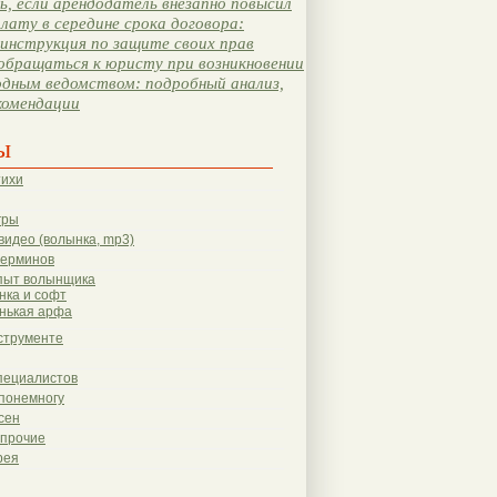
, если арендодатель внезапно повысил
лату в середине срока договора:
инструкция по защите своих прав
обращаться к юристу при возникновении
одным ведомством: подробный анализ,
комендации
ы
тихи
гры
видео (волынка, mp3)
терминов
пыт волынщика
нка и софт
нькая арфа
струменте
пециалистов
понемногу
сен
 прочие
рея