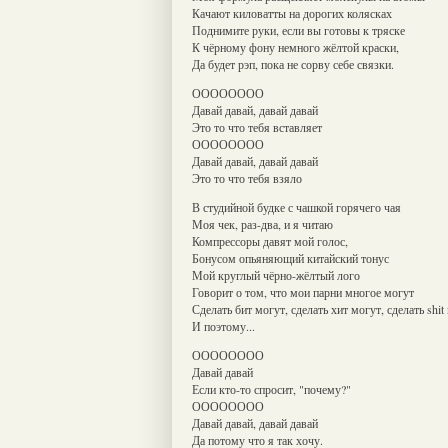
Качают киловатты на дорогих колясках
Поднимите руки, если вы готовы к тряске
К чёрному фону немного жёлтой краски,
Да будет рэп, пока не сорву себе связки.
ОООООООО
Давай давай, давай давай
Это то что тебя вставляет
ОООООООО
Давай давай, давай давай
Это то что тебя взяло
В студийной будке с чашкой горячего чая
Моя чек, раз-два, и я читаю
Компрессоры давят мой голос,
Бонусом опьяняющий китайский тонус
Мой круглый чёрно-жёлтый лого
Говорит о том, что мои парни многое могут
Сделать бит могут, сделать хит могут, сделать shit
И поэтому...
ОООООООО
Давай давай
Если кто-то спросит, "почему?"
ОООООООО
Давай давай, давай давай
Да потому что я так хочу.