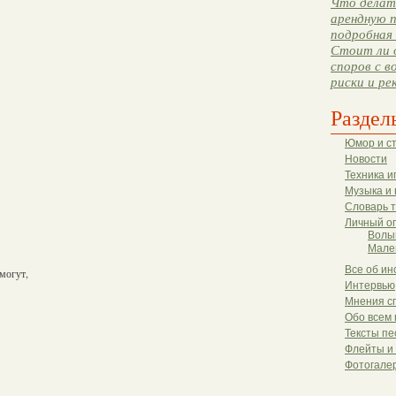
Что делать
арендную п
подробная 
Стоит ли 
споров с в
риски и ре
Раздел
Юмор и с
Новости
Техника и
Музыка и 
Словарь 
Личный о
Волы
Мале
Все об ин
 могут,
Интервью
Мнения с
Обо всем 
Тексты пе
Флейты и
Фотогале