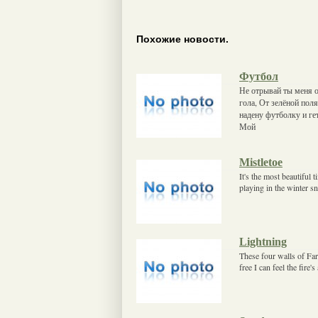
Похожие новости.
Футбол
Не отрывай ты меня о
гола, От зелёной пол
надену футболку и ге
Мой
Mistletoe
It's the most beautiful 
playing in the winter s
Lightning
These four walls of Fa
free I can feel the fire