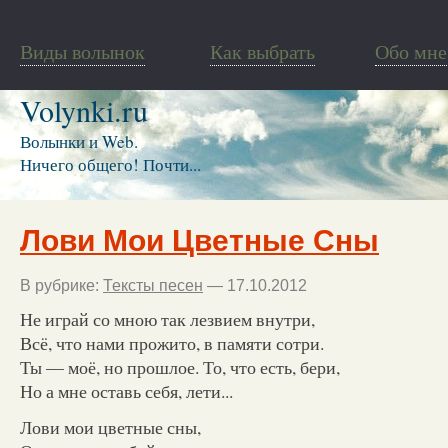
Виды волынок
Как выбрать
Обо мне
Volynki.ru
Волынки и Web.
Ничего общего! Почти...
Лови Мои Цветные Сны
В рубрике:
Тексты песен
— 17.10.2012
Не играй со мною так лезвием внутри,
Всё, что нами прожито, в памяти сотри.
Ты — моё, но прошлое. То, что есть, бери,
Но а мне оставь себя, лети...
Лови мои цветные сны,