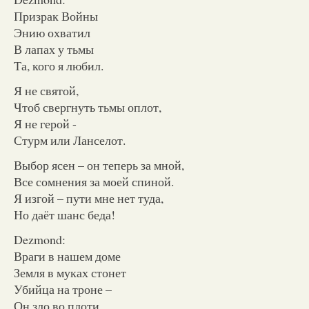
Призрак Войны
Энию охватил
В лапах у тьмы
Та, кого я любил.
Я не святой,
Чтоб свергнуть тьмы оплот,
Я не герой -
Стурм или Ланселот.
Выбор ясен – он теперь за мной,
Все сомнения за моей спиной.
Я изгой – пути мне нет туда,
Но даёт шанс беда!
Dezmond:
Враги в нашем доме
Земля в муках стонет
Убийца на троне –
Он зло во плоти.