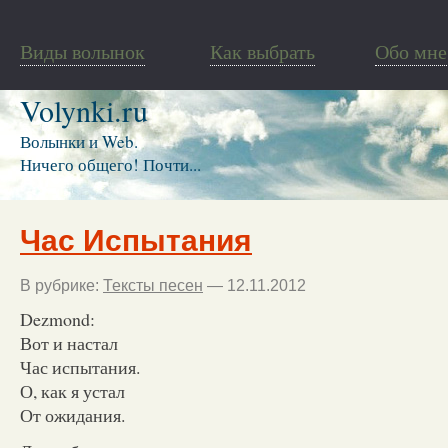
Виды волынок
Как выбрать
Обо мне
Volynki.ru
Волынки и Web.
Ничего общего! Почти...
Час Испытания
В рубрике:
Тексты песен
— 12.11.2012
Dezmond:
Вот и настал
Час испытания.
О, как я устал
От ожидания.