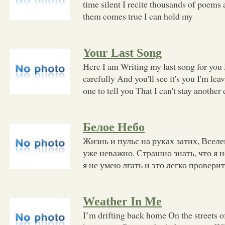
time silent I recite thousands of poems 
them comes true I can hold my
Your Last Song
Here I am Writing my last song for you
carefully And you'll see it's you I'm lea
one to tell you That I can't stay another 
Белое Небо
Жизнь и пульс на руках затих, Вселе
уже неважно. Страшно знать, что я н
я не умею лгать и это легко провери
Weather In Me
I’m drifting back home On the streets