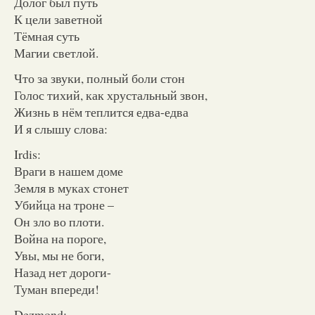
Долог был путь
К цели заветной
Тёмная суть
Магии светлой.
Что за звуки, полный боли стон
Голос тихий, как хрустальный звон,
Жизнь в нём теплится едва-едва
И я слышу слова:
Irdis:
Враги в нашем доме
Земля в муках стонет
Убийца на троне –
Он зло во плоти.
Война на пороге,
Увы, мы не боги,
Назад нет дороги-
Туман впереди!
Dezmond: