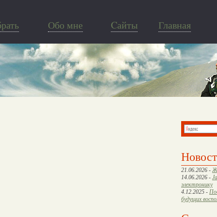
брать
Обо мне
Cайты
Главная
Новос
21.06.2026 -
Ж
14.06.2026 -
J
электронику
4.12.2025 -
По
будущих восп