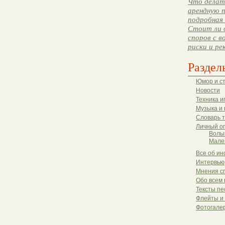
Что делать
арендную п
подробная 
Стоит ли 
споров с в
риски и ре
Раздел
Юмор и с
Новости
Техника и
Музыка и 
Словарь 
Личный о
Волы
Мале
Все об ин
Интервью
Мнения с
Обо всем 
Тексты пе
Флейты и
Фотогале