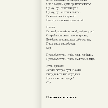
Она в каждом доме принесет счастье.
Оу, оу, оу.. гонят минуты.
Оу, оу, оу.. мысли в полёте..
Великолепный мир поёт!
Под эту мелодию страна встаёт!
Припев.
Вставай, вставай, вставай, доброе утро!
Открой свои глаза - это не трудно,
Всё будет хорошо, надо себе сказать,
Пора, пора, пора бежать!
(2 р.)
Пусть будет так, чтобы люди любили..
Пусть будет так, чтобы был только мир.
Утро, красота!
Лёгкий ветерок дует из окна.
Впереди всех нас ждут дела,
Просыпайтесь, города!
(2 р.
Похожие новости.