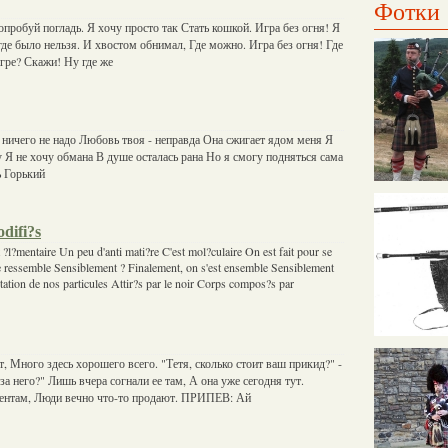
Фотки
опробуй погладь. Я хочу просто так Стать кошкой. Игра без огня! Я
где было нельзя. И хвостом обнимал, Где можно. Игра без огня! Где
игре? Скажи! Ну где же
 ничего не надо Любовь твоя - неправда Она сжигает ядом меня Я
у Я не хочу обмана В душе осталась рана Но я смогу подняться сама
ь Горький
difi?s
?l?mentaire Un peu d'anti mati?re C'est mol?culaire On est fait pour se
se ressemble Sensiblement ? Finalement, on s'est ensemble Sensiblement
ation de nos particules Attir?s par le noir Corps compos?s par
, Много здесь хорошего всего. "Тетя, сколько стоит ваш прикид?" -
за него?" Лишь вчера согнали ее там, А она уже сегодня тут.
ентам, Люди вечно что-то продают. ПРИПЕВ: Ай