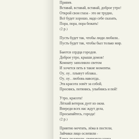
Припев.
Вставай, вставай, вставай, доброе утро!
Открой свои глаза - это не трудно,
Всё будет хорошо, надо себе сказать,
Пора, пора, пора бежать!
(2 р.)
Пусть будет так, чтобы люди любили..
Пусть будет так, чтобы был только мир.
Бьются сердца городов.
Доброе утро, крыши домов!
Комнату заполнило светом
И хочется петь в такие моменты.
Оу, оу.. плывут облака..
Оу, оу.. любовь навсегда..
Эта красота зовёт за собой,
Проснись, потянись, улыбнись и пой!
Утро, красота!
Лёгкий ветерок дует из окна.
Впереди всех нас ждут дела,
Просыпайтесь, города!
(2 р.)
Приятно мечтать, лёжа в постели,
Зайчики лицо ослепили -
Блеск подарили, сверкнула удача,