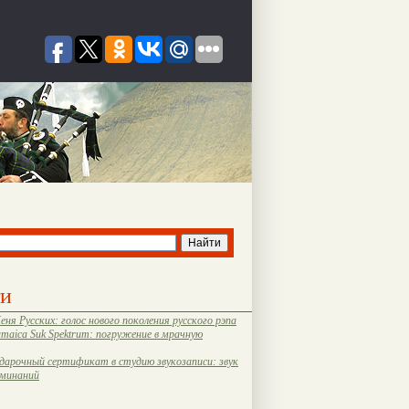
ти
еня Русских: голос нового поколения русского рэпа
amaica Suk Spektrum: погружение в мрачную
дарочный сертификат в студию звукозаписи: звук
оминаний