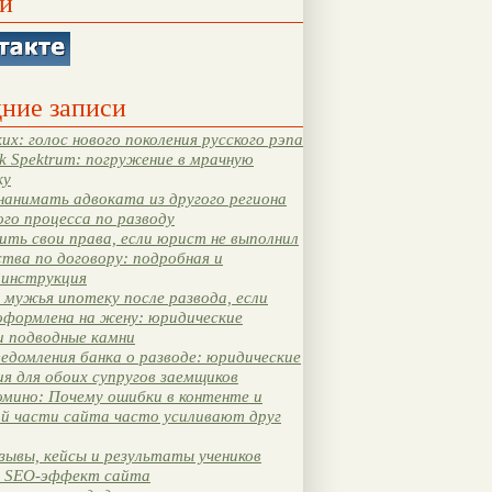
и
ние записи
их: голос нового поколения русского рэпа
k Spektrum: погружение в мрачную
ку
нанимать адвоката из другого региона
ого процесса по разводу
ть свои права, если юрист не выполнил
тва по договору: подробная и
 инструкция
мужья ипотеку после развода, если
оформлена на жену: юридические
и подводные камни
едомления банка о разводе: юридические
я для обоих супругов заемщиков
мино: Почему ошибки в контенте и
ой части сайта часто усиливают друг
зывы, кейсы и результаты учеников
 SEO-эффект сайта