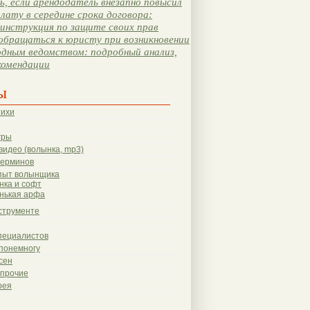
, если арендодатель внезапно повысил
лату в середине срока договора:
инструкция по защите своих прав
обращаться к юристу при возникновении
одным ведомством: подробный анализ,
комендации
ы
тихи
гры
видео (волынка, mp3)
терминов
пыт волынщика
нка и софт
нькая арфа
струменте
пециалистов
понемногу
сен
 прочие
рея