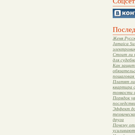
Соцсет
Послед
Женя Русск
Jamaica Su
электрони
Стоит ли 
для судебн
Как защити
обязательс
пошаговая
Платят ли 
квартира 
тонкости 
Порядок ув
последстви
Эффект до
техническ
друга
Почему от
усиливают