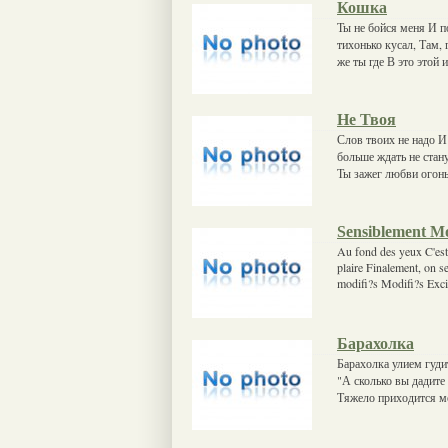
Кошка
Ты не бойся меня И п
тихонько кусал, Там, 
же ты где В это этой 
Не Твоя
Слов твоих не надо И
больше ждать не стан
Ты зажег любви огон
Sensiblement Mo
Au fond des yeux C'est 
plaire Finalement, on 
modifi?s Modifi?s Excit
Барахолка
Барахолка улием гудит
"А сколько вы дадите 
Тяжело приходится м