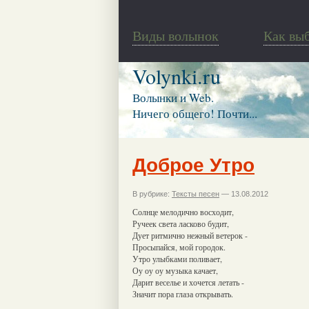
Виды волынок
Как вы
Volynki.ru
Волынки и Web.
Ничего общего! Почти...
Доброе Утро
В рубрике:
Тексты песен
— 13.08.2012
Солнце мелодично восходит,
Ручеек света ласково будит,
Дует ритмично нежный ветерок -
Просыпайся, мой городок.
Утро улыбками поливает,
Оу оу оу музыка качает,
Дарит веселье и хочется летать -
Значит пора глаза открывать.