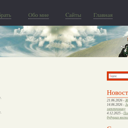
брать
Обо мне
Cайты
Главная
Новос
.
21.06.2026 -
Ж
14.06.2026 -
J
электронику
.
4.12.2025 -
По
будущих восп