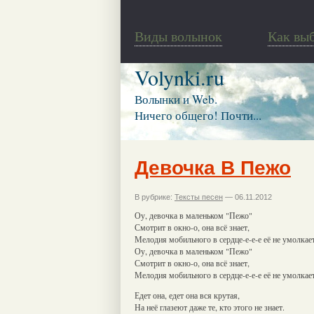
Виды волынок
Как вы
Volynki.ru
Волынки и Web.
Ничего общего! Почти...
Девочка В Пежо
В рубрике:
Тексты песен
— 06.11.2012
Оу, девочка в маленьком "Пежо"
Смотрит в окно-о, она всё знает,
Мелодия мобильного в сердце-е-е-е её не умолкает
Оу, девочка в маленьком "Пежо"
Смотрит в окно-о, она всё знает,
Мелодия мобильного в сердце-е-е-е её не умолкает
Едет она, едет она вся крутая,
На неё глазеют даже те, кто этого не знает.