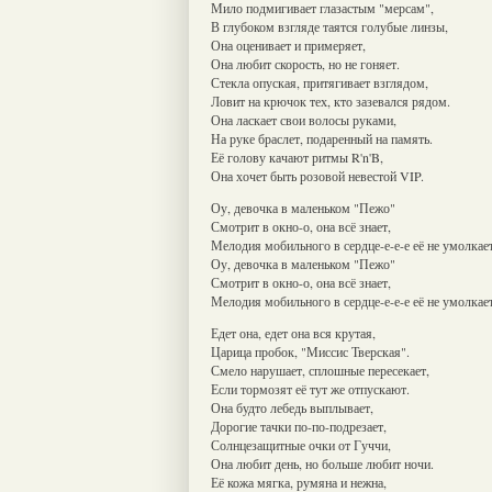
Мило подмигивает глазастым "мерсам",
В глубоком взгляде таятся голубые линзы,
Она оценивает и примеряет,
Она любит скорость, но не гоняет.
Стекла опуская, притягивает взглядом,
Ловит на крючок тех, кто зазевался рядом.
Она ласкает свои волосы руками,
На руке браслет, подаренный на память.
Её голову качают ритмы R'n'B,
Она хочет быть розовой невестой VIP.
Оу, девочка в маленьком "Пежо"
Смотрит в окно-о, она всё знает,
Мелодия мобильного в сердце-е-е-е её не умолкает
Оу, девочка в маленьком "Пежо"
Смотрит в окно-о, она всё знает,
Мелодия мобильного в сердце-е-е-е её не умолкает
Едет она, едет она вся крутая,
Царица пробок, "Миссис Тверская".
Смело нарушает, сплошные пересекает,
Если тормозят её тут же отпускают.
Она будто лебедь выплывает,
Дорогие тачки по-по-подрезает,
Солнцезащитные очки от Гуччи,
Она любит день, но больше любит ночи.
Её кожа мягка, румяна и нежна,