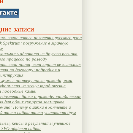
и
ние записи
их: голос нового поколения русского рэпа
k Spektrum: погружение в мрачную
ку
нанимать адвоката из другого региона
ого процесса по разводу
ть свои права, если юрист не выполнил
тва по договору: подробная и
 инструкция
мужья ипотеку после развода, если
оформлена на жену: юридические
и подводные камни
едомления банка о разводе: юридические
я для обоих супругов заемщиков
мино: Почему ошибки в контенте и
ой части сайта часто усиливают друг
зывы, кейсы и результаты учеников
 SEO-эффект сайта