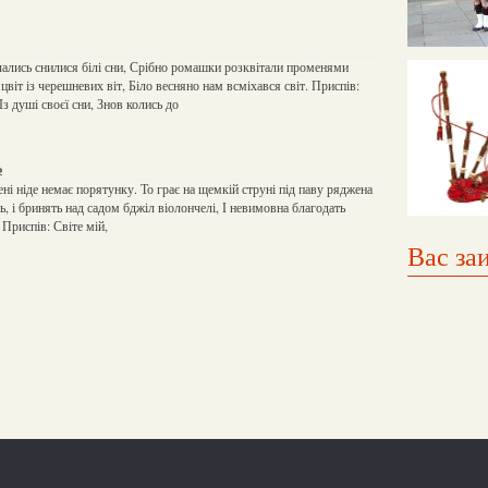
чались снилися білі сни, Срібно ромашки розквітали променями
 цвіт із черешневих віт, Біло весняно нам всміхався світ. Приспів:
Із душі своєї сни, Знов колись до
ь
ні ніде немає порятунку. То грає на щемкій струні під паву ряджена
нь, і бринять над садом бджіл віолончелі, І невимовна благодать
Приспів: Світе мій,
Вас за