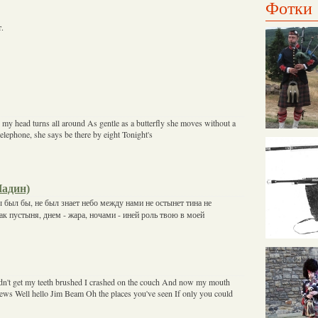
Фотки
.
 my head turns all around As gentle as a butterfly she moves without a
telephone, she says be there by eight Tonight's
Надин)
ы был бы, не был знает небо между нами не остынет тина не
как пустыня, днем - жара, ночами - иней роль твою в моей
dn't get my teeth brushed I crashed on the couch And now my mouth
 news Well hello Jim Beam Oh the places you've seen If only you could