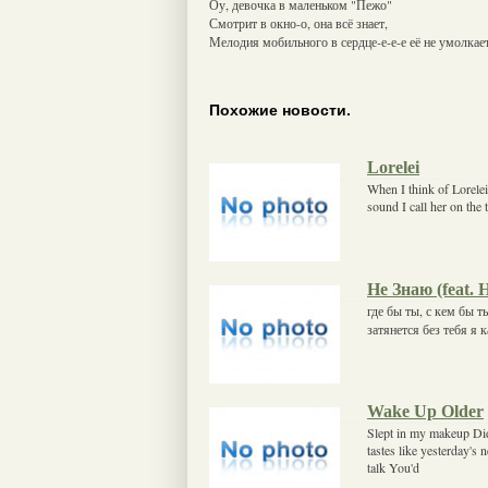
Оу, девочка в маленьком "Пежо"
Смотрит в окно-о, она всё знает,
Мелодия мобильного в сердце-е-е-е её не умолкает
Похожие новости.
Lorelei
When I think of Lorelei
sound I call her on the 
Не Знаю (feat. 
где бы ты, с кем бы т
затянется без тебя я 
Wake Up Older
Slept in my makeup Di
tastes like yesterday's
talk You'd