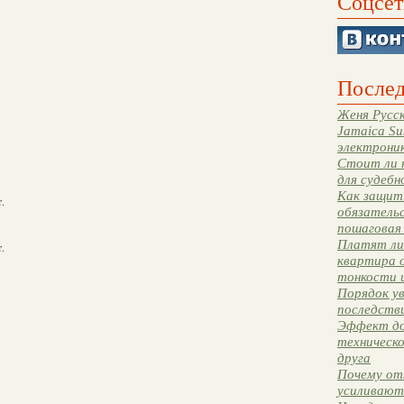
Соцсет
Послед
Женя Русск
Jamaica Su
электрони
Стоит ли 
для судебн
Как защити
.
обязательс
пошаговая
Платят ли 
.
квартира 
тонкости 
Порядок ув
последстви
Эффект до
техническ
друга
Почему от
усиливают