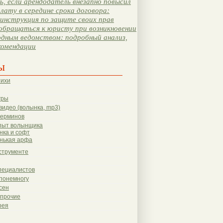
, если арендодатель внезапно повысил
лату в середине срока договора:
инструкция по защите своих прав
обращаться к юристу при возникновении
одным ведомством: подробный анализ,
комендации
ы
тихи
гры
видео (волынка, mp3)
терминов
пыт волынщика
нка и софт
нькая арфа
струменте
пециалистов
понемногу
сен
 прочие
рея