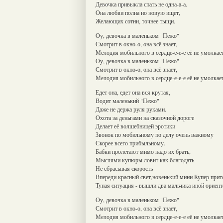
Девочка привыкла спать не одна-а-а.
Она любви полна но новую ищет,
Желающих сотни, точнее тыщи.
Оу, девочка в маленьком "Пежо"
Смотрит в окно-о, она всё знает,
Мелодия мобильного в сердце-е-е-е её не умолкает
Оу, девочка в маленьком "Пежо"
Смотрит в окно-о, она всё знает,
Мелодия мобильного в сердце-е-е-е её не умолкает
Едет она, едет она вся крутая,
Водит маленький "Пежо"
Даже не держа руля руками.
Охота за деньгами на сказочной дороге
Делает её волшебницей эротики
Звонок по мобильному по делу очень важному
Скорее всего прибыльному.
Бабки пролетают мимо надо их брать,
Мыслями купюры ловит как благодать.
Не сбрасывая скорость
Впереди красный свет,новенький мини Купер прито
Тупая ситуация - вышли два мальчика иной ориент
Оу, девочка в маленьком "Пежо"
Смотрит в окно-о, она всё знает,
Мелодия мобильного в сердце-е-е-е её не умолкает