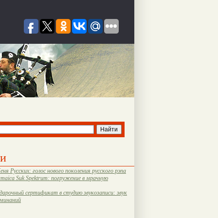
ти
еня Русских: голос нового поколения русского рэпа
amaica Suk Spektrum: погружение в мрачную
дарочный сертификат в студию звукозаписи: звук
оминаний