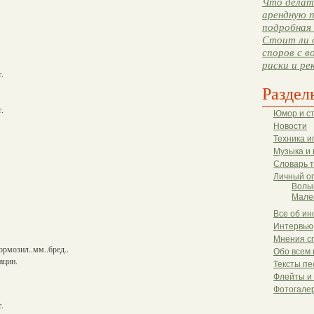
Что делать
арендную п
подробная 
Стоит ли 
споров с в
риски и ре
.
Раздел
.
Юмор и с
Новости
Техника и
Музыка и 
Словарь 
Личный о
Волы
Мале
Все об ин
Интервью
Мнения с
рмозил..мм..бред..
Обо всем 
ации.
Тексты пе
Флейты и
Фотогале
.