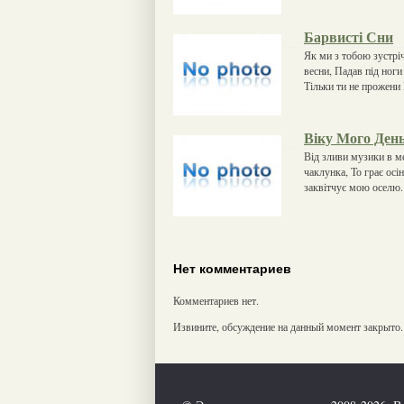
Барвисті Сни
Як ми з тобою зустрі
весни, Падав під ноги
Тільки ти не прожени 
Віку Мого Ден
Від зливи музики в ме
чаклунка, То грає осі
заквітчує мою оселю. 
Нет комментариев
Комментариев нет.
Извините, обсуждение на данный момент закрыто.