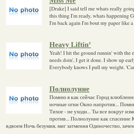
Miss Me
[Drake] I said tell me whats really goi
this thing I'm ready, whats happening 
I'm back again I'm bout my paper like 
Heavy Liftin’
Yeah! I hit the ground runnin' with the
needs doin', I get it done. I show up earl
Everybody knows I pull my weight. 'Ca
Полнолуние
Помню я как сейчас Город влюбленн
ночные огни Окно напротив... Помн
Тихое - не уходи... Ты все вокруг из
против... Полнолуние как спасение 
вдвоем Ночь безумия, миг затмения Одиночество, заче