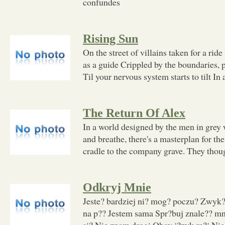
confundes
Rising Sun
On the street of villains taken for a rid
as a guide Crippled by the boundaries,
Til your nervous system starts to tilt In
The Return Of Alex
In a world designed by the men in grey
and breathe, there's a masterplan for 
cradle to the company grave. They thoug
Odkryj Mnie
Jeste? bardziej ni? mog? poczu? Zwyk?y
na p?? Jestem sama Spr?buj znale?? 
si? Nie znam drogi Obcy j?zyk m?j Ni