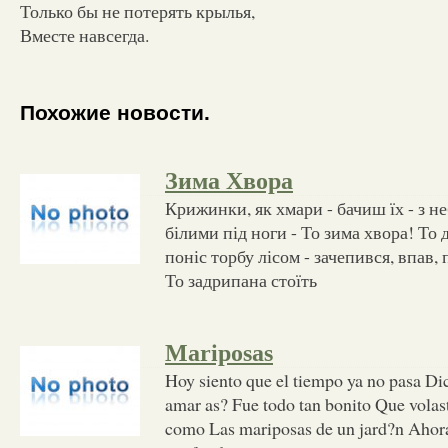
Только бы не потерять крылья,
Вместе навсегда.
Похожие новости.
Зима Хвора
Крижинки, як хмари - бачиш їх - з 
білими під ноги - То зима хвора! То 
поніс торбу лісом - зачепився, впав,
То задрипана стоїть
Mariposas
Hoy siento que el tiempo ya no pasa Di
amar as? Fue todo tan bonito Que volaste
como Las mariposas de un jard?n Ahor