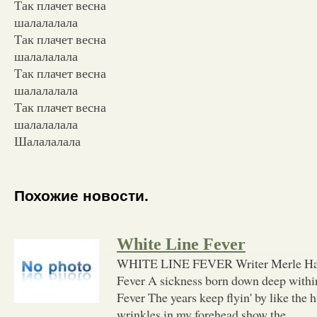
Так плачет весна
шалалалала
Так плачет весна
шалалалала
Так плачет весна
шалалалала
Так плачет весна
шалалалала
Шалалалала
Похожие новости.
White Line Fever
WHITE LINE FEVER Writer Merle Ha
Fever A sickness born down deep withi
Fever The years keep flyin' by like the 
wrinkles in my forehead show the