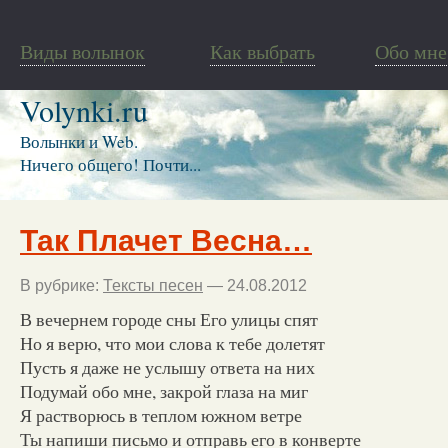
Виды волынок
Как выбрать
Обо мне
Volynki.ru
Волынки и Web.
Ничего общего! Почти...
Так Плачет Весна…
В рубрике:
Тексты песен
— 24.08.2012
В вечернем городе сны Его улицы спят
Но я верю, что мои слова к тебе долетят
Пусть я даже не услышу ответа на них
Подумай обо мне, закрой глаза на миг
Я растворюсь в теплом южном ветре
Ты напиши письмо и отправь его в конверте