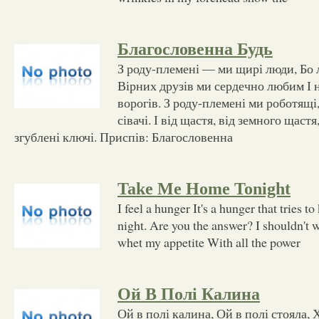
Благословенна Будь
З роду-племені — ми щирі люди, Бо 
Вірних друзів ми сердечно любим І 
ворогів. З роду-племені ми роботящі
сівачі. І від щастя, від земного щаст
згублені ключі. Приспів: Благословенна
Take Me Home Tonight
I feel a hunger It's a hunger that tries 
night. Are you the answer? I shouldn't 
whet my appetite With all the power
Ой В Полі Калина
Ой в полі калина, Ой в полі стояла, 