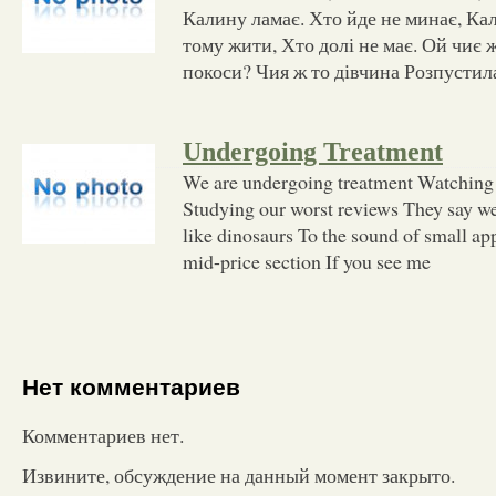
Калину ламає. Хто йде не минає, Ка
тому жити, Хто долі не має. Ой чиє ж
покоси? Чия ж то дівчина Розпустил
Undergoing Treatment
We are undergoing treatment Watching 
Studying our worst reviews They say we'
like dinosaurs To the sound of small ap
mid-price section If you see me
Нет комментариев
Комментариев нет.
Извините, обсуждение на данный момент закрыто.