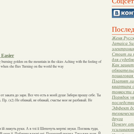
Соцсет
Послед
Женя Русск
Jamaica Su
электрони
Стоит ли 
 Easier
для судебн
 burning golden on the mountain in the skies Aching with the feeling of
Как защити
e when she flies Turning on the world the way
обязательс
пошаговая
Платят ли 
квартира 
тонкости 
от заката до зари. Все что есть в моей душе Забери прошу себе. Ты
Порядок ув
. Пр. (х2) Не обижай, не обижай, счастье мое не разбивай. Не
последстви
Эффект до
техническ
друга
Почему от
и їй лижуть руки. А в тлі її Шепочуть мертві звуки. Поглянь туди,
усиливают
 В очах її, Побачиш власні очі. Похмурий погляд, Така вже доля. Й