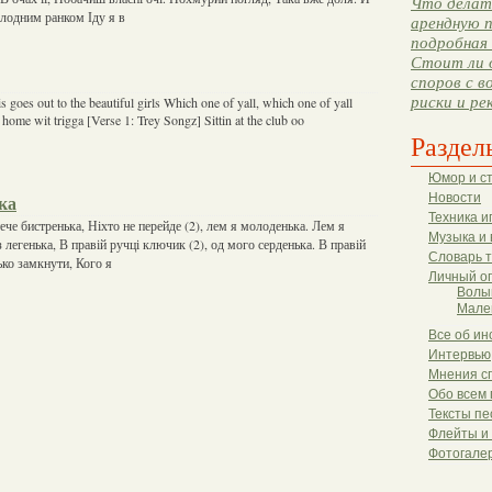
Что делать
олодним ранком Іду я в
арендную п
подробная 
Стоит ли 
споров с в
риски и ре
s goes out to the beautiful girls Which one of yall, which one of yall
 home wit trigga [Verse 1: Trey Songz] Sittin at the club oo
Раздел
Юмор и с
Новости
чка
Техника и
 тече бистренька, Ніхто не перейде (2), лем я молоденька. Лем я
Музыка и 
 легенька, В правій ручці ключик (2), од мого серденька. В правій
Словарь 
ько замкнути, Кого я
Личный о
Волы
Мале
Все об ин
Интервью
Мнения с
Обо всем 
Тексты пе
Флейты и
Фотогале