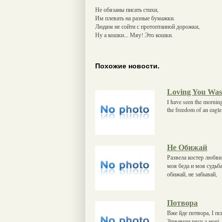
Не обязаны писать стихи,
Им плевать на разные бумажки.
Людям не сойти с протоптанной дорожки,
Ну а кошки... Мяу! Это кошки.
Похожие новости.
Loving You Was
I have seen the morning
the freedom of an eagl
Не Обижай
Развела костер любви 
моя беда и моя судьба
обижай, не забывай,
Потвора
Вже йде потвора, І пс
Зірвавши рясу з ночі.