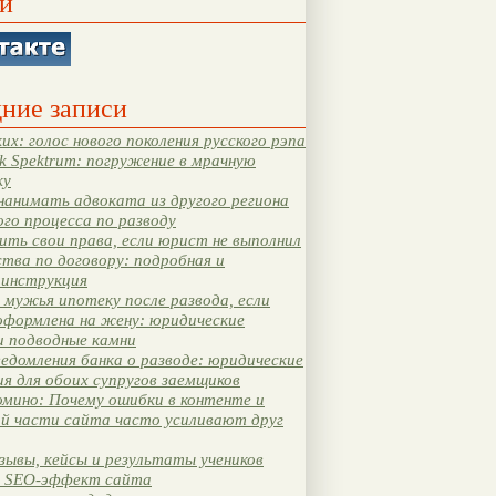
и
ние записи
их: голос нового поколения русского рэпа
k Spektrum: погружение в мрачную
ку
нанимать адвоката из другого региона
ого процесса по разводу
ть свои права, если юрист не выполнил
тва по договору: подробная и
 инструкция
мужья ипотеку после развода, если
оформлена на жену: юридические
и подводные камни
едомления банка о разводе: юридические
я для обоих супругов заемщиков
мино: Почему ошибки в контенте и
ой части сайта часто усиливают друг
зывы, кейсы и результаты учеников
 SEO-эффект сайта