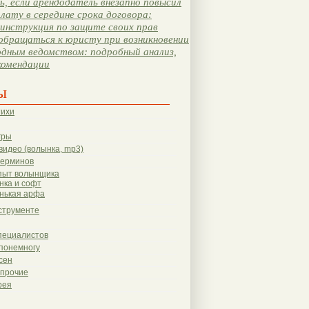
, если арендодатель внезапно повысил
лату в середине срока договора:
инструкция по защите своих прав
обращаться к юристу при возникновении
одным ведомством: подробный анализ,
комендации
ы
тихи
гры
видео (волынка, mp3)
терминов
пыт волынщика
нка и софт
нькая арфа
струменте
пециалистов
понемногу
сен
 прочие
рея