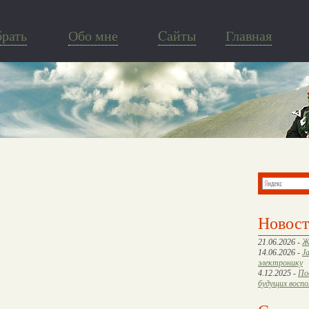
брать
Обо мне
Cайты
Главная
Новос
21.06.2026 -
Ж
14.06.2026 -
J
электронику
4.12.2025 -
По
будущих восп