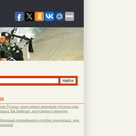
ти
еня Русских: голос нового поколения русского рэпа
amaica Suk Spektrum: погружение в мрачную
дарочный сертификат в студию звукозаписи: звук
оминаний