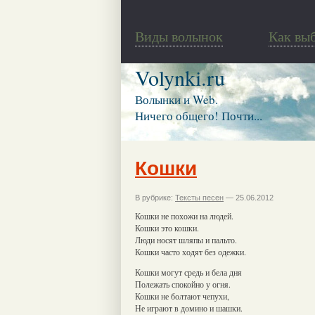
Виды волынок
Как вы
Volynki.ru
Волынки и Web.
Ничего общего! Почти...
Кошки
В рубрике:
Тексты песен
— 25.06.2012
Кошки не похожи на людей.
Кошки это кошки.
Люди носят шляпы и пальто.
Кошки часто ходят без одежки.
Кошки могут средь и бела дня
Полежать спокойно у огня.
Кошки не болтают чепухи,
Не играют в домино и шашки.