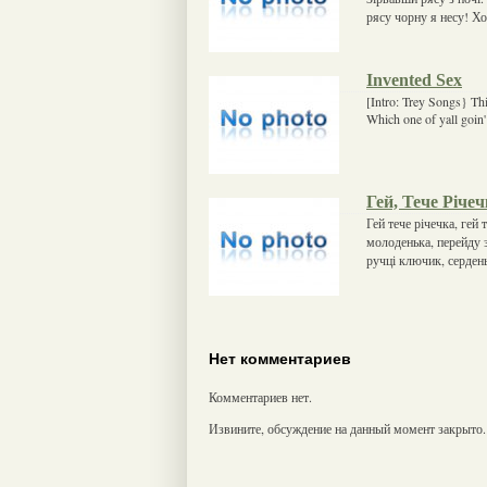
рясу чорну я несу! Х
Invented Sex
[Intro: Trey Songs} Thi
Which one of yall goin'
Гей, Тече Річе
Гей тече річечка, гей
молоденька, перейду з
ручці ключик, серден
Нет комментариев
Комментариев нет.
Извините, обсуждение на данный момент закрыто.