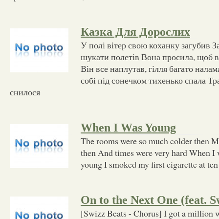
Казка Для Дорослих
У полі вітер свою коханку загубив З
шукати полетів Вона просила, щоб ві
Він все наплутав, гілля багато нала
собі під сонечком тихенько спала Тр
снилося
When I Was Young
The rooms were so much colder then My
then And times were very hard When I
young I smoked my first cigarette at te
On to the Next One (feat. S
[Swizz Beats - Chorus] I got a million 