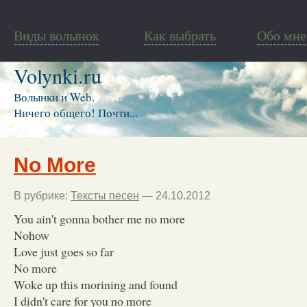
Виды волынок
Как выбрать
Обо мне
Volynki.ru
Волынки и Web.
Ничего общего! Почти...
No More
В рубрике:
Тексты песен
— 24.10.2012
You ain't gonna bother me no more
Nohow
Love just goes so far
No more
Woke up this morining and found
I didn't care for you no more