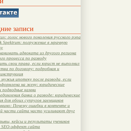
и
ние записи
их: голос нового поколения русского рэпа
k Spektrum: погружение в мрачную
ку
нанимать адвоката из другого региона
ого процесса по разводу
ть свои права, если юрист не выполнил
тва по договору: подробная и
 инструкция
мужья ипотеку после развода, если
оформлена на жену: юридические
и подводные камни
едомления банка о разводе: юридические
я для обоих супругов заемщиков
мино: Почему ошибки в контенте и
ой части сайта часто усиливают друг
зывы, кейсы и результаты учеников
 SEO-эффект сайта