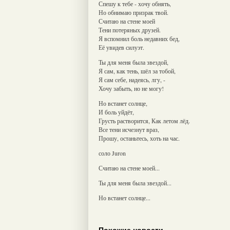
Спешу к тебе - хочу обнять,
Но обнимаю призрак твой.
Считаю на стене моей
Тени потеряных друзей.
Я вспомнил боль недавних бед,
Её увидев силуэт.
Ты для меня была звездой,
Я сам, как тень, шёл за тобой,
Я сам себе, надеясь, лгу, -
Хочу забыть, но не могу!
Но встанет солнце,
И боль уйдёт,
Грусть растворится, Как летом лёд.
Все тени исчезнут враз,
Прошу, останьтесь, хоть на час.
соло Juron
Считаю на стене моей...
Ты для меня была звездой...
Но встанет солнце...