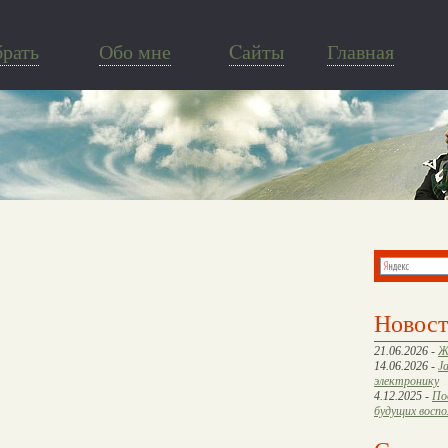
брать
Обо мне
Cайты
Главная
Новос
21.06.2026 -
Ж
14.06.2026 -
J
электронику
4.12.2025 -
По
будущих восп