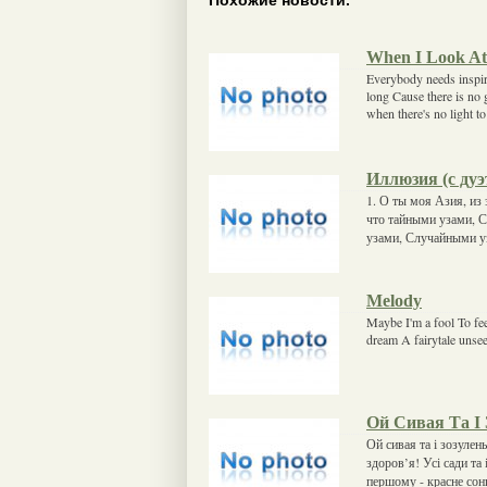
Похожие новости.
When I Look At
Everybody needs inspir
long Cause there is no 
when there's no light t
Иллюзия (с дуэ
1. О ты моя Азия, из
что тайными узами, 
узами, Случайными у
Melody
Maybe I'm a fool To fee
dream A fairytale unsee
Ой Сивая Та І 
Ой сивая та і зозуле
здоров’я! Усі сади та 
першому - красне сон