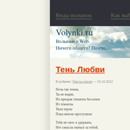
Виды волынок
Как вы
Volynki.ru
Волынки и Web.
Ничего общего! Почти...
Тень Любви
В рубрике:
Тексты песен
— 15.10.2012
Ночь так темна,
Ты не видна,
Но призрак темноты бессилен.
Из темноты
Твои черты
Пока неясно проступили.
Тебя не смог я удержать,
Нет смысла гнаться за тобой,