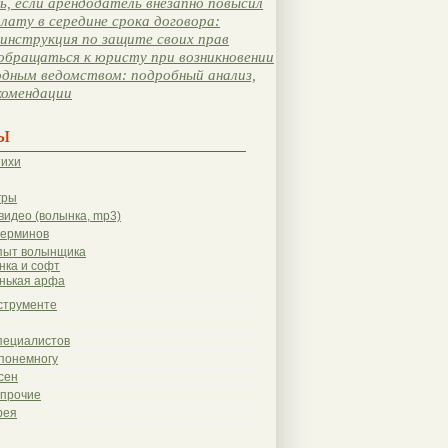
, если арендодатель внезапно повысил
лату в середине срока договора:
инструкция по защите своих прав
обращаться к юристу при возникновении
одным ведомством: подробный анализ,
комендации
ы
тихи
гры
видео (волынка, mp3)
терминов
пыт волынщика
нка и софт
нькая арфа
струменте
пециалистов
понемногу
сен
 прочие
рея