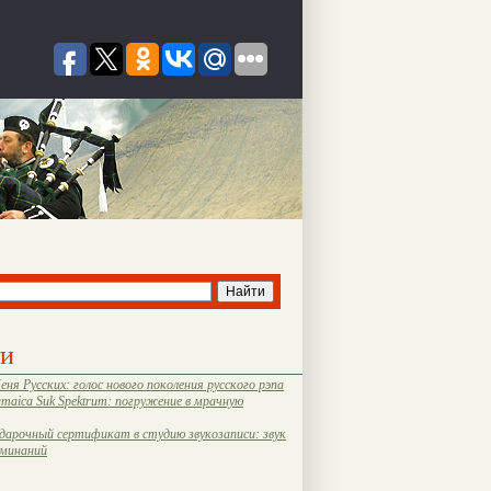
ти
еня Русских: голос нового поколения русского рэпа
amaica Suk Spektrum: погружение в мрачную
дарочный сертификат в студию звукозаписи: звук
оминаний