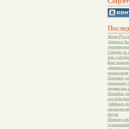
Соцсет
Послед
Женя Русск
Jamaica Su
электрони
Стоит ли 
для судебн
Как защити
обязательс
пошаговая
Платят ли 
квартира 
тонкости 
Порядок ув
последстви
Эффект до
техническ
друга
Почему от
усиливают