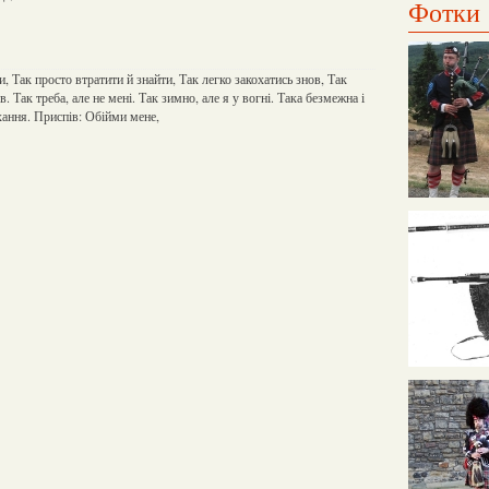
Фотки
ти, Так просто втратити й знайти, Так легко закохатись знов, Так
. Так треба, але не мені. Так зимно, але я у вогні. Така безмежна і
хання. Приспів: Обійми мене,