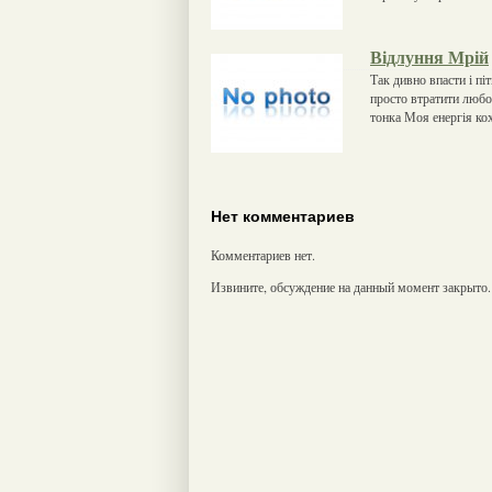
Відлуння Мрій
Так дивно впасти і пі
просто втратити любов
тонка Моя енергія ко
Нет комментариев
Комментариев нет.
Извините, обсуждение на данный момент закрыто.