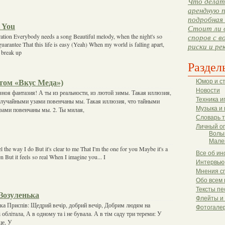
Что делать
арендную п
подробная 
 You
Стоит ли 
ation Everybody needs a song Beautiful melody, when the night's so
споров с в
guarantee That this life is easy (Yeah) When my world is falling apart,
риски и ре
o break up
Раздел
том «Вкус Меда»)
Юмор и с
Новости
 зноя фантазия! А ты из реальности, из лютой зимы. Такая иллюзия,
Техника и
Случайными узами повенчаны мы. Такая иллюзия, что тайными
Музыка и 
зами повенчаны мы. 2. Ты милая,
Словарь 
Личный о
Волы
Мале
l the way I do But it's clear to me That I'm the one for you Maybe it's a
Все об ин
n But it feels so real When I imagine you... I
Интервью
Мнения с
Обо всем 
Тексты пе
Зозуленька
Флейты и
нька Приспів: Щедрий вечір, добрий вечір, Добрим людям на
Фотогале
і облітала, А в одному та і не бувала. А в тім саду три тереми: У
це, У