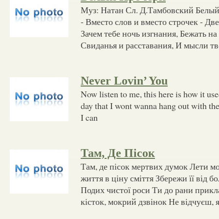
Муз: Натан Сл. Д.Тамбовский Белый
- Вместо слов и вместо строчек - Дв
Зачем тебе ночь изгнания, Бежать н
Свиданья и расставания, И мысли тв
Never Lovin’ You
Now listen to me, this here is how it used
day that I wont wanna hang out with the
I can
Там, Де Пісок
Там, де пісок мертвих думок Лети мо
життя в ціну сміття Збережи її від бол
Подих чистої роси Ти до рани прик
кісток, мокрий дзвінок Не відчуєш, 