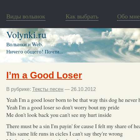
Виды волынок
Как выбрать
Обо мне
Volynki.ru
Волынки и Web.
Ничего общего! Почти...
I’m a Good Loser
В рубрике:
Тексты песен
— 26.10.2012
Yeah I'm a good loser born to be that way this dog he never 
Yeah I'm a good loser so don't worry bout my pride
Me don't look back you can't see my hurt inside
There must be a sin I'm payin' for cause I felt my share of h
This same life runs in cicles I can't say they're wrong