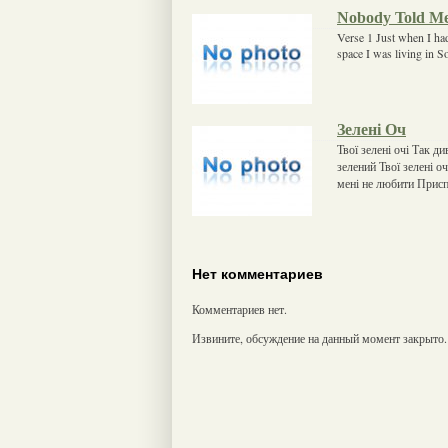
Nobody Told M
Verse 1 Just when I had
space I was living in S
Зелені Оч
Твої зелені очі Так д
зелений Твої зелені о
мені не любити Присп
Нет комментариев
Комментариев нет.
Извините, обсуждение на данный момент закрыто.