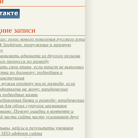
и
ние записи
их: голос нового поколения русского рэпа
k Spektrum: погружение в мрачную
ку
нанимать адвоката из другого региона
ого процесса по разводу
ть свои права, если юрист не выполнил
тва по договору: подробная и
 инструкция
мужья ипотеку после развода, если
оформлена на жену: юридические
и подводные камни
едомления банка о разводе: юридические
я для обоих супругов заемщиков
мино: Почему ошибки в контенте и
ой части сайта часто усиливают друг
зывы, кейсы и результаты учеников
 SEO-эффект сайта