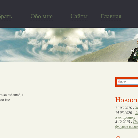
брать
Обо мне
Cайты
Главная
'm so ashamed, I
Новос
too late
21.06.2026 -
Ж
14.06.2026 -
J
электронику
4.12.2025 -
По
будущих восп