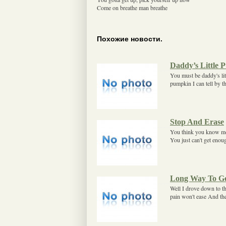
Come on breathe man breathe
Похожие новости.
Daddy’s Little
You must be daddy's lit
pumpkin I can tell by t
Stop And Erase
You think you know me 
You just can't get eno
Long Way To G
Well I drove down to th
pain won't ease And th