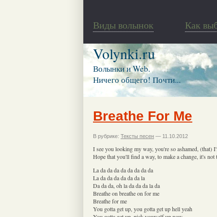
Виды волынок
Как вы
Volynki.ru
Волынки и Web.
Ничего общего! Почти...
Breathe For Me
В рубрике:
Тексты песен
— 11.10.2012
I see you looking my way, you're so ashamed, (that) I
Hope that you'll find a way, to make a change, it's not 
La da da da da da da da da
La da da da da da da la
Da da da, oh la da da da la da
Breathe on breathe on for me
Breathe for me
You gotta get up, you gotta get up hell yeah
You gotta get up, pick yourself up now