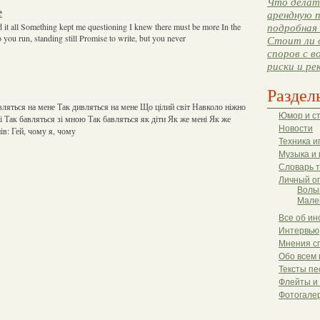
Что делать
e
арендную п
 it all Something kept me questioning I knew there must be more In the
подробная 
o you run, standing still Promise to write, but you never
Стоит ли 
споров с в
риски и ре
Раздел
ивляться на мене Так дивляться на мене Що цілий світ Навколо ніжно
Юмор и с
чі Так бавляться зі мною Так бавляться як діти Як же мені Як же
Новости
ів: Гей, чому я, чому
Техника и
Музыка и 
Словарь 
Личный о
Волы
Мале
Все об ин
Интервью
Мнения с
Обо всем 
Тексты пе
Флейты и
Фотогале