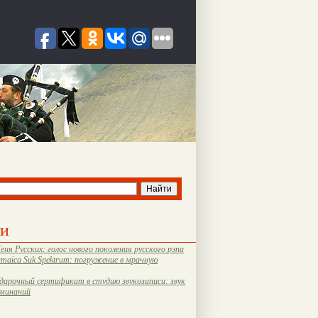
ти
еня Русских: голос нового поколения русского рэпа
amaica Suk Spektrum: погружение в мрачную
дарочный сертификат в студию звукозаписи: звук
оминаний