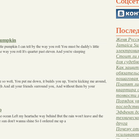
Соцсет
Послед
Женя Русск
 Pumpkin
Jamaica Su
tle pumpkin I can tell by the way you roll You must be daddy's little
электрони
he way you roll It's quarter past eleven And you're sleeping
Стоит ли 
для судебн
Как защити
обязательс
пошаговая
so well, You put me down, it builds you up, You're kicking me around,
Платят ли 
ugh And all your friends surround you, And without them by your
квартира 
тонкости 
Порядок ув
последстви
o
Эффект до
e ocean Left my heartache way behind But the rain won't leave and the
техническ
e sun don't wanna shine So I ordered me up a
друга
Почему от
усиливают