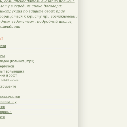
, если арендодатель внезапно повысил
лату в середине срока договора:
инструкция по защите своих прав
обращаться к юристу при возникновении
одным ведомством: подробный анализ,
комендации
ы
тихи
гры
видео (волынка, mp3)
терминов
пыт волынщика
нка и софт
нькая арфа
струменте
пециалистов
понемногу
сен
 прочие
рея