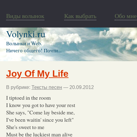
Виды волынок
Как выбрать
Обо мне
Volynki.ru
Волынки и Web.
Ничего общего! Почти...
Joy Of My Life
В рубрике:
Тексты песен
— 20.09.2012
I tiptoed in the room
I know you got to have your rest
She says, "Come lay beside me,
I've been waitin' since you left"
She's sweet to me
Must be the luckiest man alive