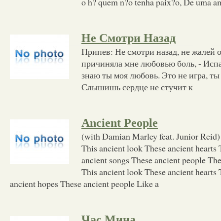
o h? quem n?o tenha paix?o, De uma am
Не Смотри Назад
Припев: Не смотри назад, не жалей 
причиняла мне любовью боль, - Испа
знаю ты моя любовь. Это не игра, ты
Слышишь сердце не стучит к
Ancient People
(with Damian Marley feat. Junior Reid)
This ancient look These ancient hearts 
ancient songs These ancient people The
This ancient look These ancient hearts 
ancient hopes These ancient people Like a
Час Мина