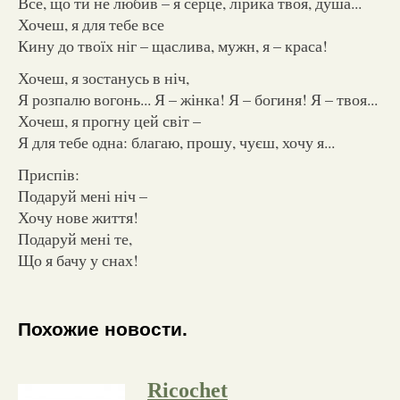
Все, що ти не любив – я серце, лірика твоя, душа...
Хочеш, я для тебе все
Кину до твоїх ніг – щаслива, мужн, я – краса!
Хочеш, я зостанусь в ніч,
Я розпалю вогонь... Я – жінка! Я – богиня! Я – твоя...
Хочеш, я прогну цей світ –
Я для тебе одна: благаю, прошу, чуєш, хочу я...
Приспів:
Подаруй мені ніч –
Хочу нове життя!
Подаруй мені те,
Що я бачу у снах!
Похожие новости.
Ricochet