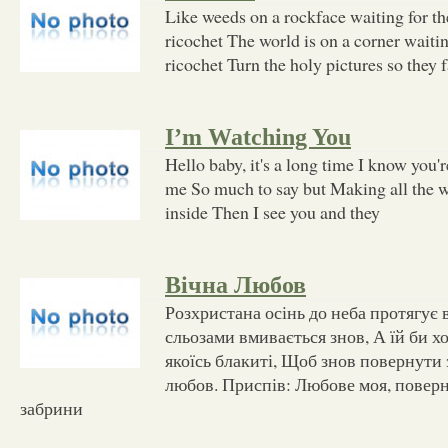
Like weeds on a rockface waiting for th
ricochet The world is on a corner waitin
ricochet Turn the holy pictures so they
I’m Watching You
Hello baby, it's a long time I know you'r
me So much to say but Making all the w
inside Then I see you and they
Вічна Любов
Розхристана осінь до неба протягує в
сльозами вмивається знов, А їй би х
якоїсь блакиті, Щоб знов повернути
любов. Приспів: Любове моя, поверн
забрини