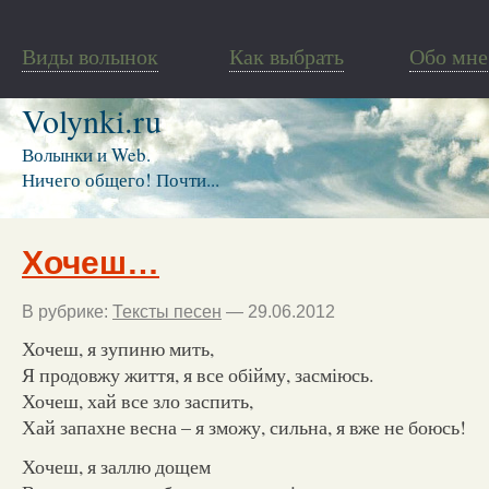
Виды волынок
Как выбрать
Обо мне
Volynki.ru
Волынки и Web.
Ничего общего! Почти...
Хочеш…
В рубрике:
Тексты песен
— 29.06.2012
Хочеш, я зупиню мить,
Я продовжу життя, я все обійму, засміюсь.
Хочеш, хай все зло заспить,
Хай запахне весна – я зможу, сильна, я вже не боюсь!
Хочеш, я заллю дощем