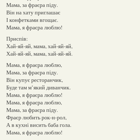
Мама, за фраєра піду.
Він на хату приглашає
І конфетками вгощає.
Мама, я фраєра люблю!
Приспів:
Хай-яй-яй, мама, хай-яй-яй,
Хай-яй-яй, мама, хай-яй-яй.
Мама, я фраєра люблю,
Мама, за фраєра піду.
Він купує ресторанчик,
Буде там м’який диванчик.
Мама, я фраєра люблю!
Мама, я фраєра люблю,
Мама, за фраєра піду.
Фраєр любить рок-н-рол,
А в кухні висить баба гола.
Мама, я фраєра люблю!