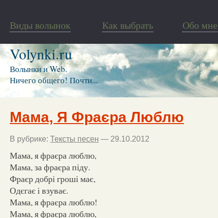
Виды волынок
Как выбрать
Обо мне
Volynki.ru
Волынки и Web.
Ничего общего! Почти...
Мама, Я Фраєра Люблю
В рубрике:
Тексты песен
— 29.10.2012
Мама, я фраєра люблю,
Мама, за фраєра піду.
Фраєр добрі гроші має,
Одєгає і взуває.
Мама, я фраєра люблю!
Мама, я фраєра люблю,