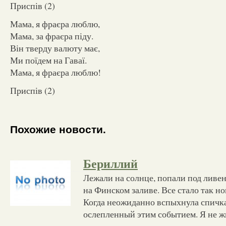
Приспів (2)
Мама, я фраєра люблю,
Мама, за фраєра піду.
Він тверду валюту має,
Ми поїдем на Гаваї.
Мама, я фраєра люблю!
Приспів (2)
Похожие новости.
Бериллий
Лежали на солнце, попали под ливен
на Финском заливе. Все стало так н
Когда неожиданно вспыхнула спичка 
ослепленный этим событием. Я не жи