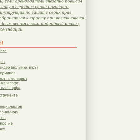
, если арендодатель внезапно повысил
лату в середине срока договора:
инструкция по защите своих прав
обращаться к юристу при возникновении
одным ведомством: подробный анализ,
комендации
ы
тихи
гры
видео (волынка, mp3)
терминов
пыт волынщика
нка и софт
нькая арфа
струменте
пециалистов
понемногу
сен
 прочие
рея