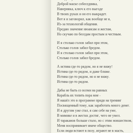
Доброй маске собеседника,
Наверняка, ключ к его выгоде
В твоих руках и он его выкрадет.
Вот я и заговорил, как вообще не я,
Из-за технологий общения.
Предаю значение нюансам и жестам,
Но скучаю по беседам простым и честным.
И я столько голов забил при этом,
Столько голов забил бредом.
И я столько голов забил при этом,
Столько голов забил бредом.
А истина где-то рядом, но я не вижу!
Истина где-то рядом, и даже ближе.
Истина где-то рядом, но я не вижу.
Истина где-то рядом.
Дабы не быть со всеми на равных
Корабль их топить пора мне -
Я нашёл это в программе придя на тренинг
Посвященный тому, как заработать много денег.
И я другим уже стал, я сам себе на уме,
В мимике и в жестах достиг, чего не умел.
И тараканов больше стало, но с этим новшеством,
Меня воспринимает иначе общество.
Если люди встают в позу, играют не в масть,