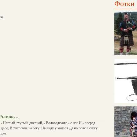
Фотки
ки
 Рывок…
- Наглый, глупый, дневной, - Вологодского - с ног И - вперед
двое, В такт сопя на бегу, На виду у конвоя Да по пояс в снегу.
ядке