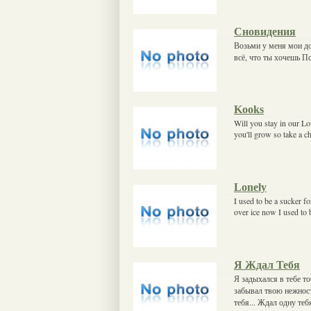
Сновидения
Возьми у меня мои д
всё, что ты хочешь П
Kooks
Will you stay in our Lo
you'll grow so take a 
Lonely
I used to be a sucker f
over ice now I used to
Я Ждал Тебя
Я задыхался в тебе т
забывал твою нежност
тебя... Ждал одну тебя