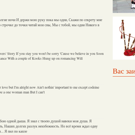
олгие ночи И держи мою руку пока мы одни, Скажи по секрету мне
о строчке до точки читай мои сны, Мы с тобой, мы одни Никого в
vers' Story If you stay you won't be sorry 'Cause we believe in you Soon
chance With a couple of Kooks Hung up on romancing Will
Вас за
or love but I'm alright now Ain't nothin' important to me except codeine
 be a one woman man But I can't
обою одной дыша. Я знал с твоею душой навеки моя душа. Я
ь, Наших долгих разлук неизбежность. Но всё время ждал одну
... Я пил по капле