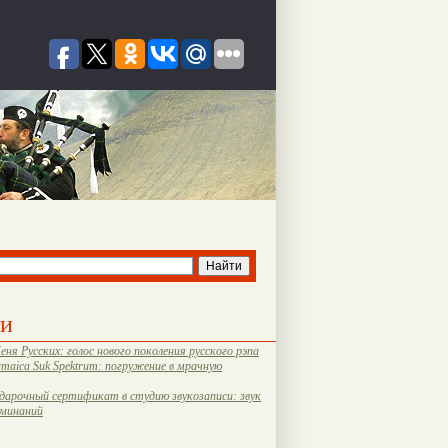
ти
еня Русских: голос нового поколения русского рэпа
amaica Suk Spektrum: погружение в мрачную
дарочный сертификат в студию звукозаписи: звук
оминаний