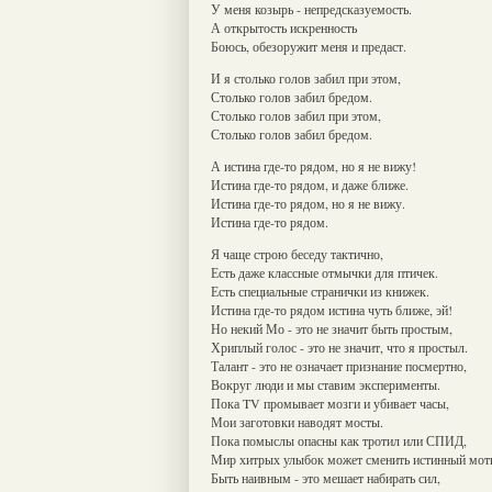
У меня козырь - непредсказуемость.
А открытость искренность
Боюсь, обезоружит меня и предаст.
И я столько голов забил при этом,
Столько голов забил бредом.
Столько голов забил при этом,
Столько голов забил бредом.
А истина где-то рядом, но я не вижу!
Истина где-то рядом, и даже ближе.
Истина где-то рядом, но я не вижу.
Истина где-то рядом.
Я чаще строю беседу тактично,
Есть даже классные отмычки для птичек.
Есть специальные странички из книжек.
Истина где-то рядом истина чуть ближе, эй!
Но некий Мо - это не значит быть простым,
Хриплый голос - это не значит, что я простыл.
Талант - это не означает признание посмертно,
Вокруг люди и мы ставим эксперименты.
Пока TV промывает мозги и убивает часы,
Мои заготовки наводят мосты.
Пока помыслы опасны как тротил или СПИД,
Мир хитрых улыбок может сменить истинный мот
Быть наивным - это мешает набирать сил,