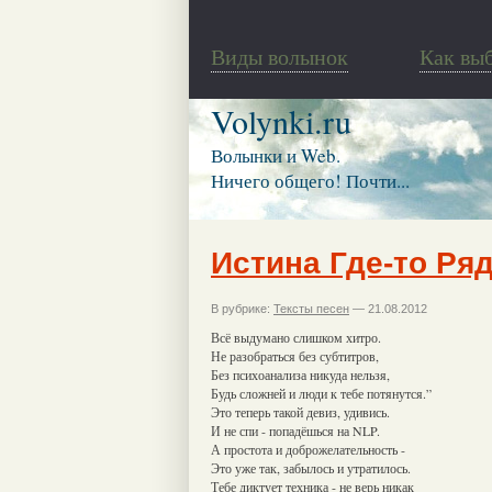
Виды волынок
Как вы
Volynki.ru
Волынки и Web.
Ничего общего! Почти...
Истина Где-то Ряд
В рубрике:
Тексты песен
— 21.08.2012
Всё выдумано слишком хитро.
Не разобраться без субтитров,
Без психоанализа никуда нельзя,
Будь сложней и люди к тебе потянутся.”
Это теперь такой девиз, удивись.
И не спи - попадёшься на NLP.
А простота и доброжелательность -
Это уже так, забылось и утратилось.
Тебе диктует техника - не верь никак