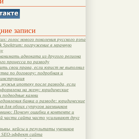
и
ние записи
их: голос нового поколения русского рэпа
k Spektrum: погружение в мрачную
ку
нанимать адвоката из другого региона
ого процесса по разводу
ть свои права, если юрист не выполнил
тва по договору: подробная и
 инструкция
мужья ипотеку после развода, если
оформлена на жену: юридические
и подводные камни
едомления банка о разводе: юридические
я для обоих супругов заемщиков
мино: Почему ошибки в контенте и
ой части сайта часто усиливают друг
зывы, кейсы и результаты учеников
 SEO-эффект сайта