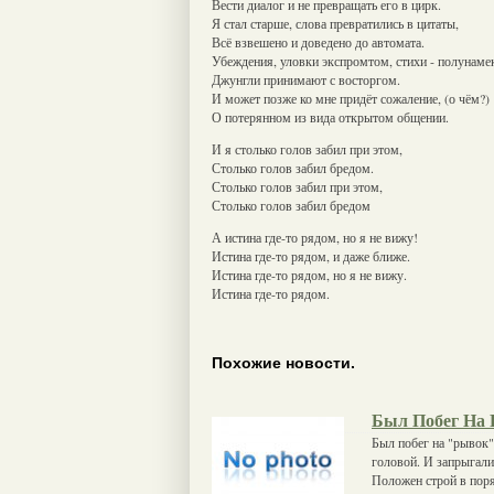
Вести диалог и не превращать его в цирк.
Я стал старше, слова превратились в цитаты,
Всё взвешено и доведено до автомата.
Убеждения, уловки экспромтом, стихи - полунаме
Джунгли принимают с восторгом.
И может позже ко мне придёт сожаление, (о чём?)
О потерянном из вида открытом общении.
И я столько голов забил при этом,
Столько голов забил бредом.
Столько голов забил при этом,
Столько голов забил бредом
А истина где-то рядом, но я не вижу!
Истина где-то рядом, и даже ближе.
Истина где-то рядом, но я не вижу.
Истина где-то рядом.
Похожие новости.
Был Побег На
Был побег на "рывок" 
головой. И запрыгали 
Положен строй в пор