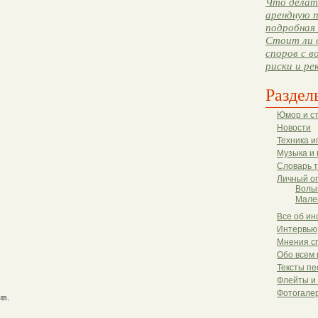
Что делать
арендную п
подробная 
Стоит ли 
споров с в
риски и ре
Раздел
Юмор и с
Новости
Техника и
Музыка и 
Словарь 
Личный о
Волы
Мале
Все об ин
Интервью
Мнения с
Обо всем 
Тексты пе
Флейты и
Фотогале
ив.