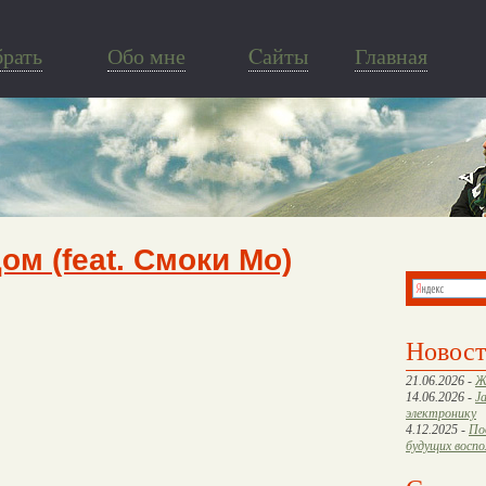
брать
Обо мне
Cайты
Главная
ом (feat. Смоки Мо)
Новос
21.06.2026 -
Ж
14.06.2026 -
J
электронику
4.12.2025 -
По
будущих восп