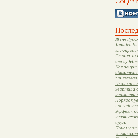
Соцсет
Послед
Женя Русск
Jamaica Su
электрони
Стоит ли 
для судебн
Как защити
обязательс
пошаговая
Платят ли 
квартира 
тонкости 
Порядок ув
последстви
Эффект до
техническ
друга
Почему от
усиливают