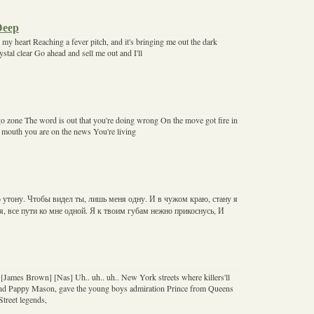
Deep
in my heart Reaching a fever pitch, and it's bringing me out the dark
ystal clear Go ahead and sell me out and I'll
ego zone The word is out that you're doing wrong On the move got fire in
mouth you are on the news You're living
хо утону. Чтобы видел ты, лишь меня одну. И в чужом краю, стану я
я, все пути ко мне одной. Я к твоим губам нежно прикоснусь, И
 [James Brown] [Nas] Uh.. uh.. uh.. New York streets where killers'll
And Pappy Mason, gave the young boys admiration Prince from Queens
treet legends,