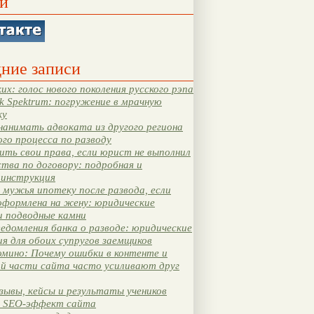
и
ние записи
их: голос нового поколения русского рэпа
k Spektrum: погружение в мрачную
ку
нанимать адвоката из другого региона
ого процесса по разводу
ть свои права, если юрист не выполнил
тва по договору: подробная и
 инструкция
мужья ипотеку после развода, если
оформлена на жену: юридические
и подводные камни
едомления банка о разводе: юридические
я для обоих супругов заемщиков
мино: Почему ошибки в контенте и
ой части сайта часто усиливают друг
зывы, кейсы и результаты учеников
 SEO-эффект сайта