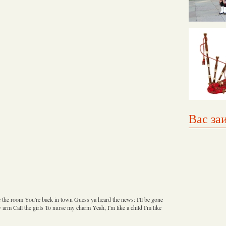
Вас за
e the room You're back in town Guess ya heard the news: I'll be gone
arm Call the girls To nurse my charm Yeah, I'm like a child I'm like