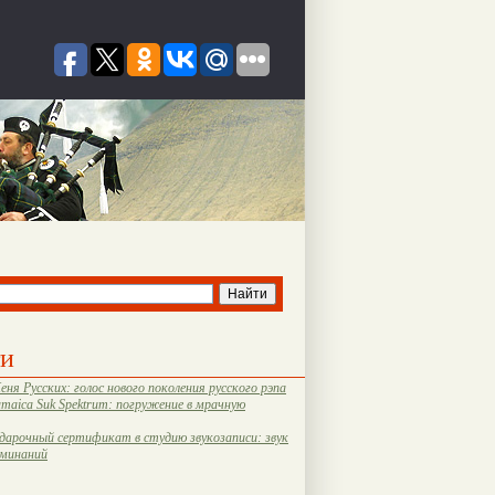
ти
еня Русских: голос нового поколения русского рэпа
amaica Suk Spektrum: погружение в мрачную
дарочный сертификат в студию звукозаписи: звук
оминаний