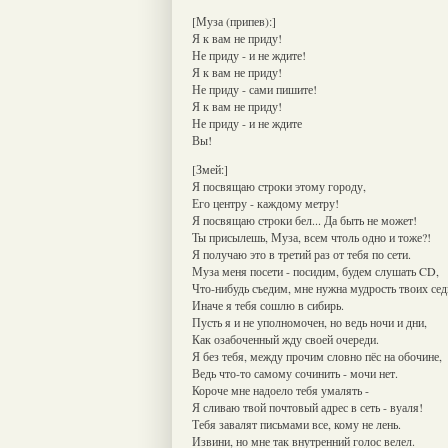
[Муза (припев):]
Я к вам не приду!
Не приду - и не ждите!
Я к вам не приду!
Не приду - сами пишите!
Я к вам не приду!
Не приду - и не ждите
Вы!
[Змей:]
Я посвящаю строки этому городу,
Его центру - каждому метру!
Я посвящаю строки бел... Да быть не может!
Ты присылешь, Муза, всем чтоль одно и тоже?!
Я получаю это в третий раз от тебя по сети.
Муза меня посети - посидим, будем слушать CD,
Что-нибудь съедим, мне нужна мудрость твоих сед
Иначе я тебя сошлю в сибирь.
Пусть я и не уполномочен, но ведь ночи и дни,
Как озабоченный жду своей очереди.
Я без тебя, между прочим словно пёс на обочине,
Ведь что-то самому сочинить - мочи нет.
Короче мне надоело тебя умалять -
Я сливаю твой почтовый адрес в сеть - вуаля!
Тебя завалят письмами все, кому не лень.
Извини, но мне так внутренний голос велел.