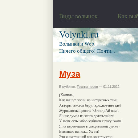
Виды волынок
Как вы
Volynki.ru
Волынки и Web.
Ничего общего! Почти...
Муза
В рубрике:
Тексты песен
— 01.11.2012
[Хамиль:]
Как пишут песни, из интересных тем?
Авторы текстов берут вдохновенье где?
Журналисты просят: "Ответ дАй нам".
Я и не думал из этого делать тайну!
У меня есть набор кубиков с рисунками.
Я их перемешаю в специальной сумке -
Высыпаю на пол... Ух ты!
Это ж настоящий рэп-конструктор!