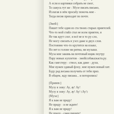
А если я картинки собрать не смог,
То сажусь тут же - Музе писать письмо,
Излагая в нём просьбу помочь мне -
Тогда песня приходит по почте.
[Змей:]
Пишет тебе один из ста твоих старых приятелей.
Что-то мой стайл стал не всем приятен, и
Не так крут слог, и всё не в то ру-сло,
Не могу связать в узел даже и двух слов.
Постоянно что-то крутится на языке,
Но нет в голове ни ритма, ни музыки.
Муза мне закинь на почтовый ящик поутру
Пару новых куплетов - змей(собака)каста.ру.
Как гангстеру - ствол, как даме - духи,
Мне нужен здавый флоу, мне нужен новый хит.
Буду рад весьма получить от тебя приз.
В общем, жду письма... и поторопись!
[Припев:]
Музу я зову: Ау, ау! Ау!
Музу я зову: Ау, ау! Ау! (Ау!)
[Муза:]
Я к вам не приду!
Не приду - и не ждите!
Я к вам не приду!
Не приду - сами пишите!