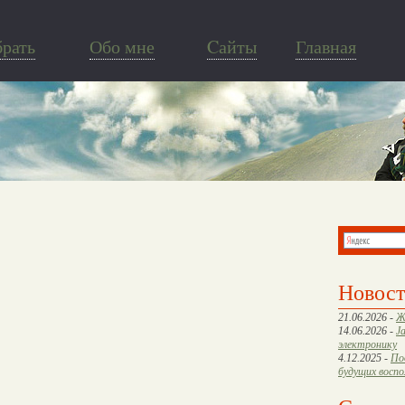
брать
Обо мне
Cайты
Главная
Новос
21.06.2026 -
Ж
14.06.2026 -
J
электронику
4.12.2025 -
По
будущих восп