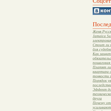
Соцсет
Послед
Женя Русск
Jamaica Su
электрони
Стоит ли 
для судебн
Как защити
обязательс
пошаговая
Платят ли 
квартира 
тонкости 
Порядок ув
последстви
Эффект до
техническ
друга
Почему от
усиливают