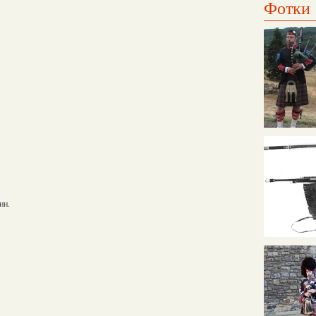
Фотки
ин.