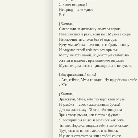
Я к вам не приду!
Не приду - и не ждите
Вы!
[Хамиль:]
Смело иди на дискотеку, кому за сорок,
Или бросайся в реку, если ты с Музой в ссоре
Не насочинять стихов без её надзора,
Кучу мыслей, как щенков, не собрать в свору.
И задумал герой себе вернуть крылья,
Метод не ахти какой, но действует стабильно.
Хватит и письма с приглашением на ужин.
Муза голодна весьма - дважды звать не нужно.
[Внутрипесенный скит:]
- Ага, сейчас, Муза голодна! Ну придёт она к тебе
- ХЗ!
[Хамиль:]
Зравствуй, Муза, тебе так идёт твоя блуза!
И улыбка – плюс к жемчужным бусам!
Для начала скажу: "Я огорчён конфузом -
Зря я тогда рычал, как гитара с фузом"
Я воспарил бы ввысь и разлился как река.
Ты, как Нарцисс, видишь себя в моих стихах
Трудиться на износ вместе я не боюсь,
И у меня есть тост за наш с тобой союз!