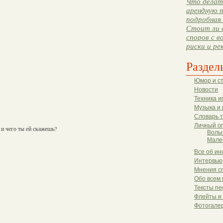
Что делать
арендную п
подробная 
Стоит ли 
споров с в
риски и ре
Раздел
Юмор и с
Новости
Техника и
Музыка и 
Словарь 
Личный о
, и чего ты ей скажешь?
Волы
Мале
Все об ин
Интервью
Мнения с
Обо всем 
Тексты пе
Флейты и
Фотогале