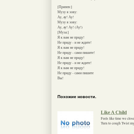
[Припев:]
Музу я зову:
Ау, ау! Ау!
Музу я зову:
Ау, ау! Ау! (Ау!)
[Муза:]
Я к вам не приду!
Не приду - и не ждите!
Я к вам не приду!
Не приду - сами пишите!
Я к вам не приду!
Не приду - и не ждите!
Я к вам не приду!
Не приду - сами пишите
Вы!
Похожие новости.
Like A Child
Feels like time we clos
Turn to cough Twist my 