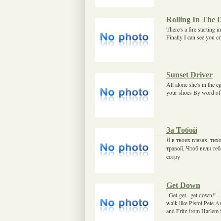
Rolling In The 
There's a fire starting 
Finally I can see you cr
Sunset Driver
All alone she's in the 
your shoes By word of 
За Тобой
Я в твоих глазах, ти
травой, Чтоб вели теб
сотру
Get Down
"Get-get.. get down!" -
walk like Pistol Pete 
and Fritz from Harlem S