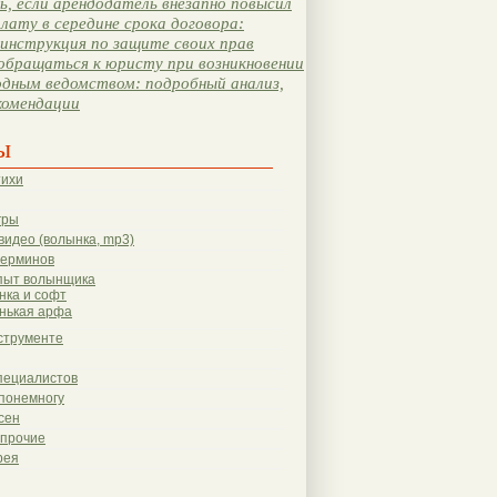
, если арендодатель внезапно повысил
лату в середине срока договора:
инструкция по защите своих прав
обращаться к юристу при возникновении
одным ведомством: подробный анализ,
комендации
ы
тихи
гры
видео (волынка, mp3)
терминов
пыт волынщика
нка и софт
нькая арфа
струменте
пециалистов
понемногу
сен
 прочие
рея