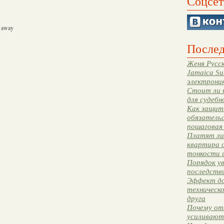
Соцсет
s away
Послед
Женя Русск
Jamaica Su
электрони
Стоит ли 
для судебн
Как защити
обязательс
пошаговая
Платят ли 
квартира 
тонкости 
Порядок ув
последстви
Эффект до
техническ
друга
Почему от
усиливают