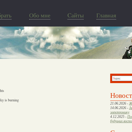
брать
Обо мне
Cайты
Главная
ghts
Новос
sky is burning
21.06.2026 -
Ж
14.06.2026 -
J
электронику
4.12.2025 -
По
будущих восп