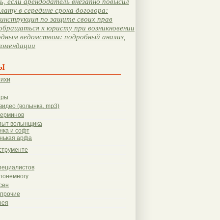
, если арендодатель внезапно повысил
лату в середине срока договора:
инструкция по защите своих прав
обращаться к юристу при возникновении
одным ведомством: подробный анализ,
комендации
ы
тихи
гры
видео (волынка, mp3)
терминов
пыт волынщика
нка и софт
нькая арфа
струменте
пециалистов
понемногу
сен
 прочие
рея