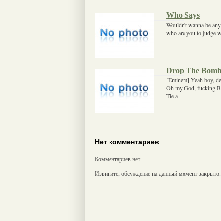
Who Says
Wouldn't wanna be any
who are you to judge w
Drop The Bomb
[Eminem] Yeah boy, dem
Oh my God, fucking Bom
Tie a
Нет комментариев
Комментариев нет.
Извините, обсуждение на данный момент закрыто.