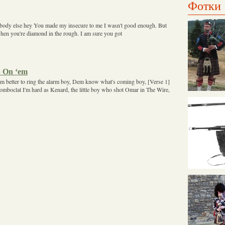
Фотки
body else hey You made my insecure to me I wasn't good enough. But
hen you're diamond in the rough. I am sure you got
 On ‘em
 better to ring the alarm boy, Dem know what's coming boy, [Verse 1]
boclat I'm hard as Kenard, the little boy who shot Omar in The Wire,