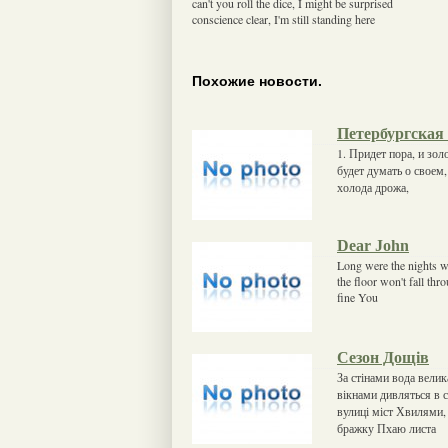
can't you roll the dice, I might be surprised
conscience clear, I'm still standing here
Похожие новости.
Петербургская
1. Придет пора, и зо
будет думать о своем,
холода дрожа,
Dear John
Long were the nights 
the floor won't fall t
fine You
Сезон Дощів
За стінами вода вели
вікнами дивляться в с
вулиці міст Хвилями,
бражку Пхаю листа