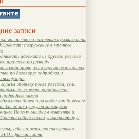
и
ние записи
их: голос нового поколения русского рэпа
k Spektrum: погружение в мрачную
ку
нанимать адвоката из другого региона
ого процесса по разводу
ть свои права, если юрист не выполнил
тва по договору: подробная и
 инструкция
мужья ипотеку после развода, если
оформлена на жену: юридические
и подводные камни
едомления банка о разводе: юридические
я для обоих супругов заемщиков
мино: Почему ошибки в контенте и
ой части сайта часто усиливают друг
зывы, кейсы и результаты учеников
 SEO-эффект сайта