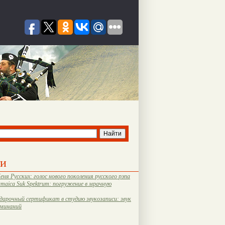
ти
еня Русских: голос нового поколения русского рэпа
amaica Suk Spektrum: погружение в мрачную
дарочный сертификат в студию звукозаписи: звук
оминаний