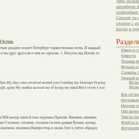
Что делать
арендную п
подробная 
Стоит ли 
споров с в
риски и ре
Раздел
 Осень
лотым дождем осыпет Петербург торжественная осень. И каждый
Юмор и с
 и мы друг друга ни о чем не спросим. 2. Несутся над Невой, от
Новости
Техника и
Музыка и 
Словарь 
Личный о
when My days once revolved around you Counting my footsteps Praying
Волы
hrough, again My mother accused me of losing my mind But I swore I was
Мале
Все об ин
Интервью
Мнения с
Обо всем 
ка Мій мачур спить й тихо мурлика Приспів: Вікнами, вікнами,
Тексты пе
віт Стелями, стелями, стелями стелять дощам Вулиці, вулиці,
Флейты и
 хвилями, хвилями Навпростець в океан Ллю в унітаз обридлу
Фотогале