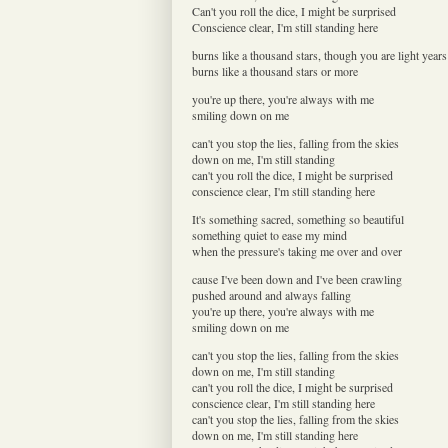
Can't you roll the dice, I might be surprised
Conscience clear, I'm still standing here
burns like a thousand stars, though you are light year
burns like a thousand stars or more
you're up there, you're always with me
smiling down on me
can't you stop the lies, falling from the skies
down on me, I'm still standing
can't you roll the dice, I might be surprised
conscience clear, I'm still standing here
It's something sacred, something so beautiful
something quiet to ease my mind
when the pressure's taking me over and over
cause I've been down and I've been crawling
pushed around and always falling
you're up there, you're always with me
smiling down on me
can't you stop the lies, falling from the skies
down on me, I'm still standing
can't you roll the dice, I might be surprised
conscience clear, I'm still standing here
can't you stop the lies, falling from the skies
down on me, I'm still standing here