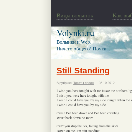
Виды волынок
Как вы
Volynki.ru
Волынки и Web.
Ничего общего! Почти...
Still Standing
В рубрике:
Тексты песен
— 03.10.2012
I wish you here tonight with me to see the northern li
I wish you were here tonight with me
I wish I could have you by my side tonight when the 
I wish I could have you by my side
Cause I've been down and I've been crawling
Won't back down no more
Can't you stop the lies, falling from the skies
Down on me, I'm still standing