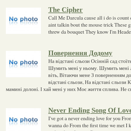
The Cipher
Call Me Darcula cause all i do is count
aint talkin bout the mouse trick These gi
threw da bouquet They know I'm Head
Повернення Додому
На відстані сльози Осінній сад стої
Шумить мені у ньому. Шумить мені 
віть, Вітаючи мене З поверненням д
відстані сльози, На відстані сльози 
мамині долоні. І хай мені у них Моє життя сплива. Не 
Never Ending Song Of Lov
I've got a never ending love for you From
wanna do From the first time we met I 