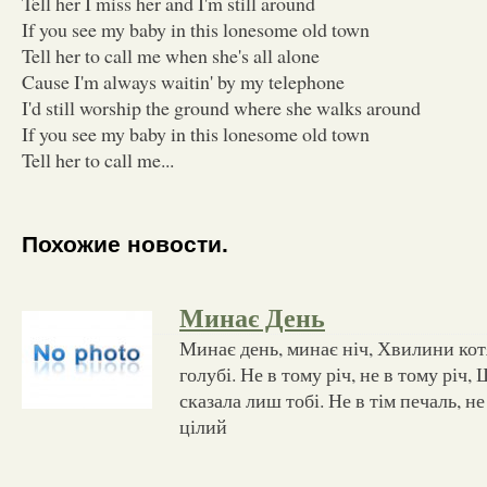
Tell her I miss her and I'm still around
If you see my baby in this lonesome old town
Tell her to call me when she's all alone
Cause I'm always waitin' by my telephone
I'd still worship the ground where she walks around
If you see my baby in this lonesome old town
Tell her to call me...
Похожие новости.
Минає День
Минає день, минає ніч, Хвилини кот
голубі. Не в тому річ, не в тому річ
сказала лиш тобі. Не в тім печаль, не
цілий