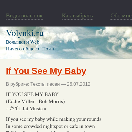
Виды волынок
Как выбрать
Обо мне
Volynki.ru
Волынки и Web.
Ничего общего! Почти...
If You See My Baby
В рубрике:
Тексты песен
— 26.07.2012
IF YOU SEE MY BABY
(Eddie Miller - Bob Morris)
« © '61 Jat Music »
If you see my baby while making your rounds
In some crowded nightspot or cafe in town