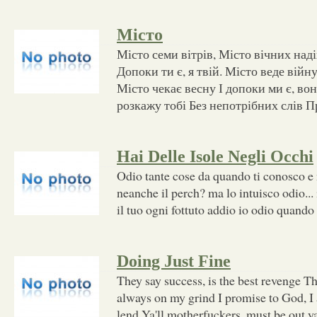
Місто
Місто семи вітрів, Місто вічних над
Допоки ти є, я твій. Місто веде війну
Місто чекає весну І допоки ми є, во
розкажу тобі Без непотрібних слів П
Hai Delle Isole Negli Occhi
Odio tante cose da quando ti conosco e
neanche il perch? ma lo intuisco odio..
il tuo ogni fottuto addio io odio quando 
Doing Just Fine
They say success, is the best revenge Th
always on my grind I promise to God, I a
lend Ya'll motherfuckers, must be out y