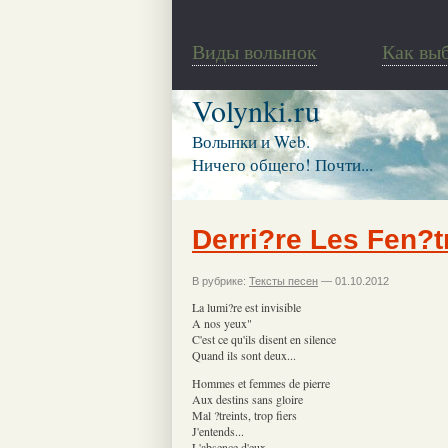
Виды волынок
Как вы
Volynki.ru
Волынки и Web.
Ничего общего! Почти...
Derri?re Les Fen?t
В рубрике:
Тексты песен
— 01.10.2012
La lumi?re est invisible
A nos yeux"
C'est ce qu'ils disent en silence
Quand ils sont deux...
Hommes et femmes de pierre
Aux destins sans gloire
Mal ?treints, trop fiers
J'entends...
L'absence d'eux...