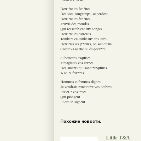
Derri?re les fen?tres
Des vies, longtemps, se perdent
Derri?re les fen?tres
J'envie des mondes
Qui ressemblent aux songes
Derri?re les carreaux
Tombent en lambeaux des ?tres
Derri?res les p?leurs, on sait qu'un
Coeur va na?tre ou dispara?tre
Silhouettes exquises
J'imaginais vos cernes
Des amants qui sont tranquilles
A leurs fen?tres
Hommes et femmes dignes
Je voudrais rencontrer vos ombres
Parler ? vos ?mes
Qui plongent
Et qui se signent
Похожие новости.
Little T&A