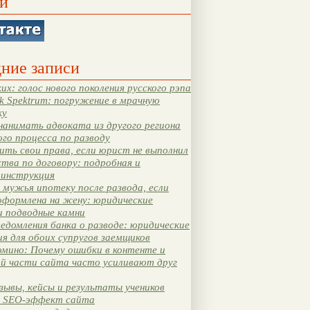
и
ние записи
их: голос нового поколения русского рэпа
k Spektrum: погружение в мрачную
ку
нанимать адвоката из другого региона
ого процесса по разводу
ть свои права, если юрист не выполнил
тва по договору: подробная и
 инструкция
мужья ипотеку после развода, если
оформлена на жену: юридические
и подводные камни
едомления банка о разводе: юридические
я для обоих супругов заемщиков
мино: Почему ошибки в контенте и
ой части сайта часто усиливают друг
зывы, кейсы и результаты учеников
 SEO-эффект сайта