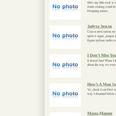
She's my little rock 'n' 
Joints rocking could be
Dropping names
Забута Земля
Село в ночі свічок не
цвіте в садах, дощем 
бурих кублах побіч се
I Don’t Miss You
It doesn't hurt When I t
about the way we were I 
How’s A Man S
Yo, check it out First 
way. I dreamed before 
Мама-Мария