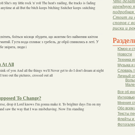
Что делать
roll She's my little rock 'n' roll The heat's raiding, the tracks is fading
арендную п
 anytime at all But the bitch keeps bitching Snitcher keeps snitching
подробная 
Стоит ли 
споров с в
риски и ре
 світить, боїться місяця збудити, що жовтим без наймення квітом
Раздел
умитий. Густа вода спливає з гребель, де обрії спинились в леті. У
бе звірята, люди і
Юмор и с
Новости
Техника и
 At All
Музыка и 
hink of you And all the things we'll Never get to do I don't dream at night
Словарь 
tore out the pictures, crossed out all
Личный о
Волы
Мале
Все об ин
upposed To Change?
Интервью
Мнения с
verse, drop it Lord knows I'm gonna make it. To brighter days I'm on my
Обо всем 
and saw the way that I was misbehaving. Now I'm standing
Тексты пе
Флейты и
Фотогале