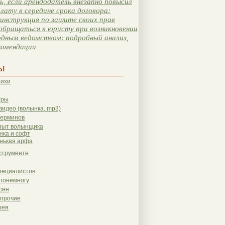
, если арендодатель внезапно повысил
лату в середине срока договора:
инструкция по защите своих прав
обращаться к юристу при возникновении
одным ведомством: подробный анализ,
комендации
ы
тихи
гры
видео (волынка, mp3)
терминов
пыт волынщика
нка и софт
нькая арфа
струменте
пециалистов
понемногу
сен
 прочие
рея