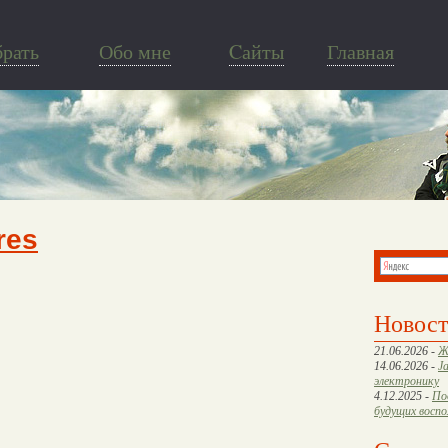
брать
Обо мне
Cайты
Главная
res
Новос
21.06.2026 -
Ж
14.06.2026 -
J
электронику
4.12.2025 -
По
будущих восп