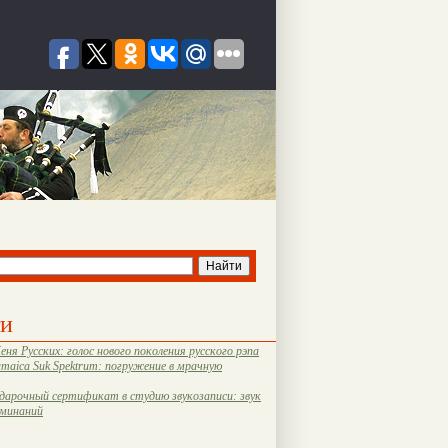
ти
еня Русских: голос нового поколения русского рэпа
amaica Suk Spektrum: погружение в мрачную
дарочный сертификат в студию звукозаписи: звук
оминаний