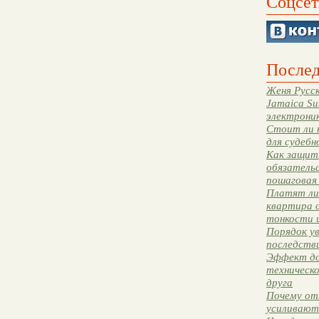
Соцсет
Послед
Женя Русск
Jamaica Su
электрони
Стоит ли 
для судебн
Как защити
обязательс
пошаговая
Платят ли 
квартира 
тонкости 
Порядок ув
последстви
Эффект до
техническ
друга
Почему от
усиливают