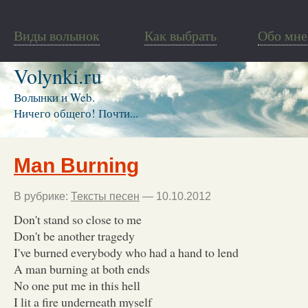
Виды волынок
Как выбрать
Обо мне
Volynki.ru
Волынки и Web.
Ничего общего! Почти...
Man Burning
В рубрике:
Тексты песен
— 10.10.2012
Don't stand so close to me
Don't be another tragedy
I've burned everybody who had a hand to lend
A man burning at both ends
No one put me in this hell
I lit a fire underneath myself