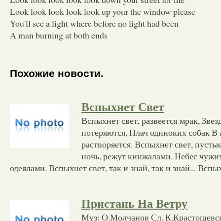
Look look look look look up your the window please
You'll see a light where before no light had been
A man burning at both ends
Похожие новости.
Вспыхнет Свет
Вспыхнет свет, развеется мрак, Звез
потеряются, Плач одиноких собак В 
растворяется. Вспыхнет свет, пустые 
ночь, режут кинжалами. Небес чужи
одеялами. Вспыхнет свет, так и знай, так и знай... Вспы
Пристань На Ветру
Муз: О.Молчанов Сл. К.Крастошев