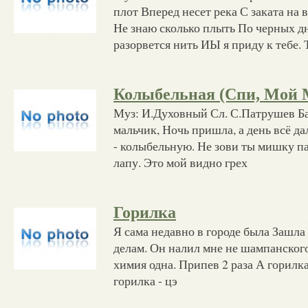
плот Вперед несет река С заката на 
Не знаю сколько плыть По черных дн
разорвется нить ИЫ я приду к тебе. 
Колыбельная (Спи, Мой
Муз: И.Духовный Сл. С.Патрушев Ба
мальчик, Ночь пришла, а день всё д
- колыбельную. Не зови ты мишку па
лапу. Это мой видно грех
Горилка
Я сама недавно в городе была Зашла 
делам. Он налил мне не шампанского
химия одна. Припев 2 раза А горилка
горилка - цэ