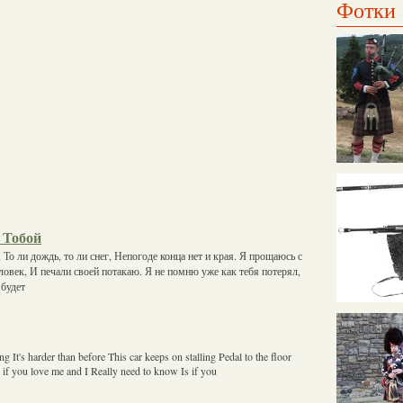
Фотки
 Тобой
То ли дождь, то ли снег, Непогоде конца нет и края. Я прощаюсь с
овек, И печали своей потакаю. Я не помню уже как тебя потерял,
 будет
ng It's harder than before This car keeps on stalling Pedal to the floor
if you love me and I Really need to know Is if you