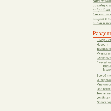
Что делать
арендную п
подробная 
Стоит ли 
споров с в
риски и ре
Раздел
Юмор и с
Новости
Техника и
Музыка и 
Словарь 
Личный о
Волы
Мале
Все об ин
Интервью
Мнения с
Обо всем 
Тексты пе
Флейты и
Фотогале