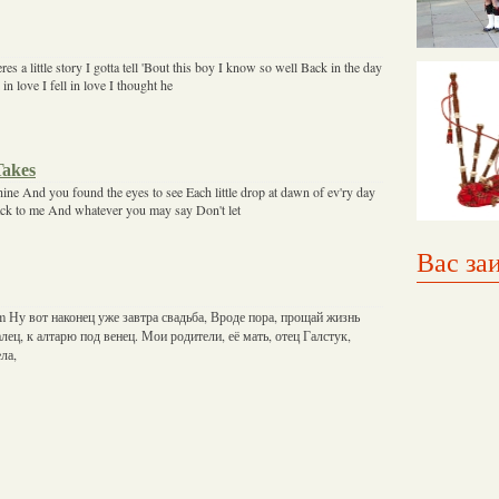
es a little story I gotta tell 'Bout this boy I know so well Back in the day
in love I fell in love I thought he
Takes
ine And you found the eyes to see Each little drop at dawn of ev'ry day
ack to me And whatever you may say Don't let
Вас за
im Ну вот наконец уже завтра свадьба, Вроде пора, прощай жизнь
лец, к алтарю под венец. Мои родители, её мать, отец Галстук,
ла,