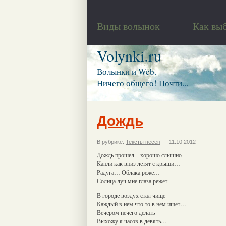
Виды волынок
Как вы
Volynki.ru
Волынки и Web.
Ничего общего! Почти...
Дождь
В рубрике:
Тексты песен
— 11.10.2012
Дождь прошел – хорошо слышно
Капли как вниз летят с крыши…
Радуга… Облака реже…
Солнца луч мне глаза режет.
В городе воздух стал чище
Каждый в нем что то в нем ищет…
Вечером нечего делать
Выхожу я часов в девять…