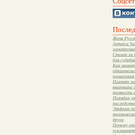
Соцсет
Послед
Женя Русск
Jamaica Su
электрони
Стоит ли 
для судебн
Как защити
обязательс
пошаговая
Платят ли 
квартира 
тонкости 
Порядок ув
последстви
Эффект до
техническ
друга
Почему от
усиливают