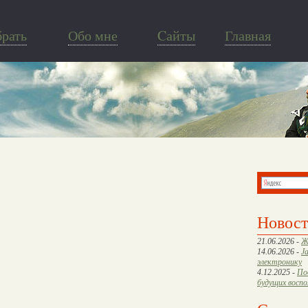
брать
Обо мне
Cайты
Главная
Новос
21.06.2026 -
Ж
14.06.2026 -
J
электронику
4.12.2025 -
По
будущих восп