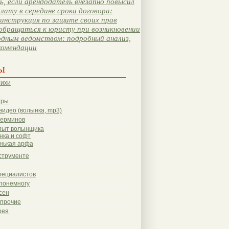
, если арендодатель внезапно повысил
лату в середине срока договора:
инструкция по защите своих прав
обращаться к юристу при возникновении
одным ведомством: подробный анализ,
комендации
ы
тихи
гры
видео (волынка, mp3)
терминов
пыт волынщика
нка и софт
нькая арфа
струменте
пециалистов
понемногу
сен
 прочие
рея