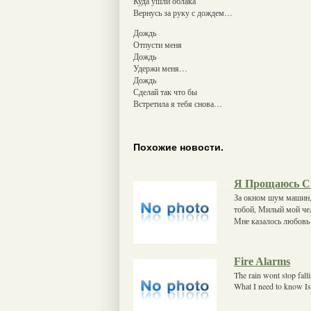
Куда ушли облака
Вернусь за руку с дождем…
Дождь
Отпусти меня
Дождь
Удержи меня…
Дождь
Сделай так что бы
Встретила я тебя снова…
Похожие новости.
Я Прощаюсь С
За окном шум машин, 
тобой, Милый мой чел
Мне казалось любовь
Fire Alarms
The rain wont stop falli
What I need to know Is 