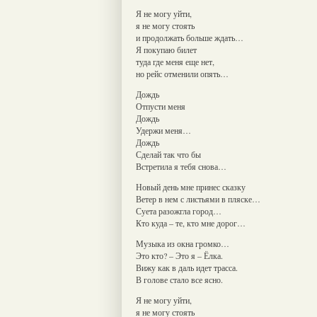
Я не могу уйти,
я не могу стоять
и продолжать больше ждать…
Я покупаю билет
туда где меня еще нет,
но рейс отменили опять…
Дождь
Отпусти меня
Дождь
Удержи меня…
Дождь
Сделай так что бы
Встретила я тебя снова…
Новый день мне принес сказку
Ветер в нем с листьями в пляске…
Суета разожгла город…
Кто куда – те, кто мне дорог…
Музыка из окна громко…
Это кто? – Это я – Ёлка.
Вижу как в даль идет трасса.
В голове стало все ясно.
Я не могу уйти,
я не могу стоять