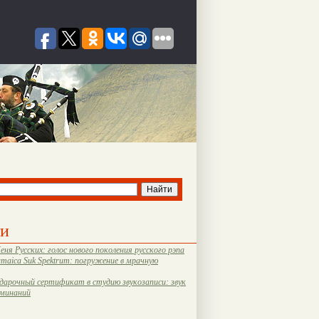
ти
еня Русских: голос нового поколения русского рэпа
amaica Suk Spektrum: погружение в мрачную
дарочный сертификат в студию звукозаписи: звук
оминаний