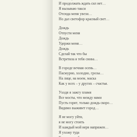
И продолжать ждать сил нет…
Я вызываю такси
Отсюда меня увези…
Но дал светофор красный свет…
Дождь
Отпусти меня
Дождь
Удержи меня…
Дождь
Сделай так что бы
Встретила я тебя снова…
В городе вечная осень…
Пасмурно, холодно, грозы…
На лице, на моем, маска
Как у всех – у других – счастья.
Уходя я зажгу пламя
Все мосты, что между нами
Пусть горят, только дождь скоро…
Видимо выживет город…
Я не могу уйти,
я не могу стоять
И каждый мой нерв напряжен…
Я ухожу туда