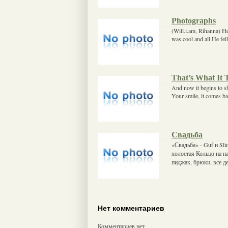
Photographs
(Will.i.am, Rihanna) Her
was cool and all He fell 
That’s What It 
And now it begins to sh
Your smile, it comes b
Свадьба
«Свадьба» - Guf и Sl
холостая Кольцо на па
пиджак, брюки, все де
Нет комментариев
Комментариев нет.