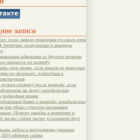
и
ние записи
их: голос нового поколения русского рэпа
k Spektrum: погружение в мрачную
ку
нанимать адвоката из другого региона
ого процесса по разводу
ть свои права, если юрист не выполнил
тва по договору: подробная и
 инструкция
мужья ипотеку после развода, если
оформлена на жену: юридические
и подводные камни
едомления банка о разводе: юридические
я для обоих супругов заемщиков
мино: Почему ошибки в контенте и
ой части сайта часто усиливают друг
зывы, кейсы и результаты учеников
 SEO-эффект сайта