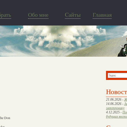
брать
Обо мне
Cайты
Главная
Новос
21.06.2026 -
Ж
14.06.2026 -
J
электронику
4.12.2025 -
По
будущих восп
 the Don
lder