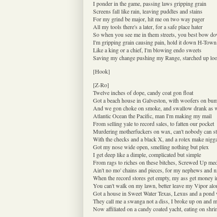
I ponder in the game, passing laws gripping grain
Screens fall like rain, leaving puddles and stains
For my grind be major, hit me on two way pager
All my tools there's a later, for a safe place hater
So when you see me in them streets, you best bow d
I'm gripping grain causing pain, hold it down H-Town
Like a king or a chief, I'm blowing endo sweets
Saving my change pushing my Range, starched up lo
[Hook]
[Z-Ro]
Twelve inches of dope, candy coat gon float
Got a beach house in Galveston, with woofers on bu
And we gon choke on smoke, and swallow drank as w
Atlantic Ocean the Pacific, man I'm making my mail
From selling yale to record sales, to fatten our pocket
Murdering motherfuckers on wax, can't nobody can st
With the checks and a black X, and a rolex make nigg
Got my nose wide open, smelling nothing but plex
I get deep like a dimple, complicated but simple
From rags to riches on these bitches, Screwed Up med
Ain't no mo' chains and pieces, for my nephews and n
When the record stores get empty, my ass get money i
You can't walk on my lawn, better leave my Vipor alo
Got a house in Sweet Water Texas, Lexus and a pond 
They call me a swanga not a diss, I broke up on and m
Now affiliated on a candy coated yacht, eating on shri