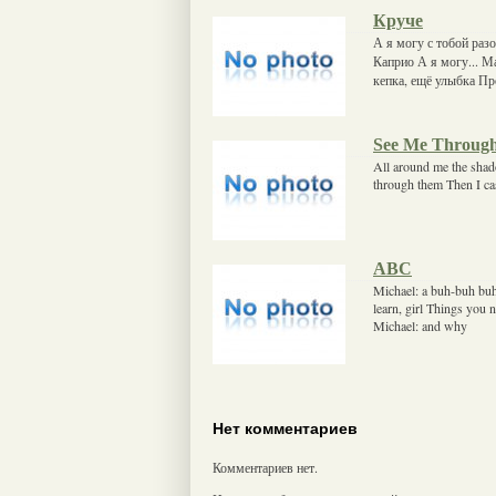
Круче
А я могу с тобой раз
Каприо А я могу... М
кепка, ещё улыбка Пр
See Me Throug
All around me the sha
through them Then I cas
ABC
Michael: a buh-buh buh
learn, girl Things you n
Michael: and why
Нет комментариев
Комментариев нет.