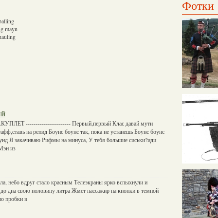
Фотки
balling
ing mayn
hauling
ый
----1.КУПЛЕТ ----------------------- Первый,первый Клас давай мути
афф,ставь на репид Боунс боунс так, пока не устанешь Боунс боунс
аунд Я закачиваю Рифмы на минуса, У тебя большие сиськи?иди
Мэн из
ла, небо вдруг стало красным Телеэкраны ярко вспыхнули и
 до дна свою половину литра Жмет пассажир на кнопки в темной
о пробки в