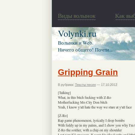
Виды волынок
Как вы
Volynki.ru
Волынки и Web.
Ничего общего! Почти...
Gripping Grain
В рубрике:
Тексты песен
— 17.10.2012
[Talking]
What, in this bitch fucking with Z-Ro
Motherfucking Mo City Don bitch
Yeah, I know y'all hate the way we stare at y'all face
[Z-Ro]
Rap game phenomenon, lyrically I drop bombs
With feddy up in my palms, and I show you why I'm
Z-Ro the soldier, with a chip on my shoulder
I get you if I owe you, X your file like Scully and Mu