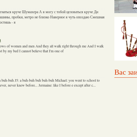
огнаться круче Шумахера А я могу с тобой целоваться круче Ди
ашины, пробки, метро не близко Наверное я чуть опоздаю Смешная
остишь - я
h
dows of women and men And they all walk right through me And I walk
t by my bed I cannot believe that I'm one of
Вас за
 buh-buh J5: a buh-buh buh buh-buh Michael: you went to school to
ever, never knew before... Jermaine: like I before e except after c...