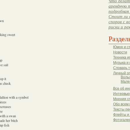
Что делать
арендную п
подробная 
Стоит ли 
own
споров с в
риски и ре
oking sweet
Раздел
Юмор и с
Новости
Техника и
mp
Музыка и 
e sail
Словарь 
Личный о
Волы
op it
Мале
as check
Все об ин
Интервью
allion with a symbol
Мнения с
ieces
Обо всем 
ncreases
Тексты пе
ne
Флейты и
with a swan
Фотогале
ade her bitch
mp fish