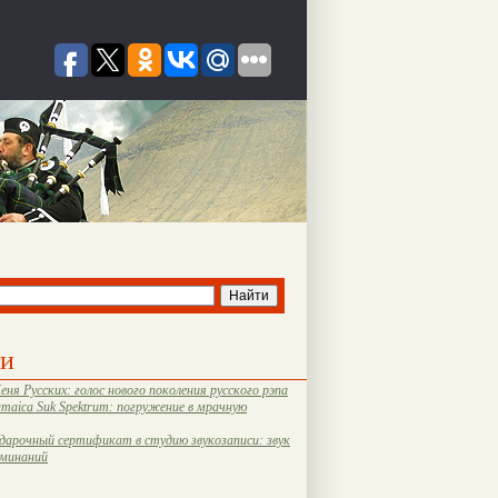
ти
еня Русских: голос нового поколения русского рэпа
amaica Suk Spektrum: погружение в мрачную
дарочный сертификат в студию звукозаписи: звук
оминаний