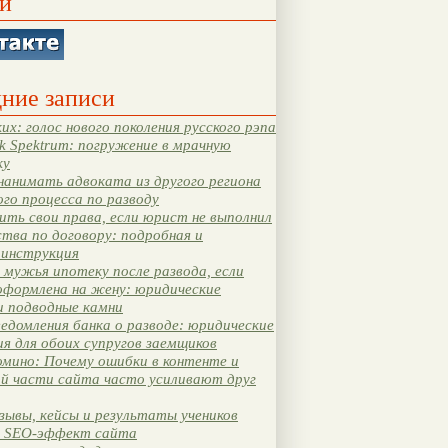
и
ние записи
их: голос нового поколения русского рэпа
k Spektrum: погружение в мрачную
ку
нанимать адвоката из другого региона
ого процесса по разводу
ть свои права, если юрист не выполнил
тва по договору: подробная и
 инструкция
мужья ипотеку после развода, если
оформлена на жену: юридические
и подводные камни
едомления банка о разводе: юридические
я для обоих супругов заемщиков
мино: Почему ошибки в контенте и
ой части сайта часто усиливают друг
зывы, кейсы и результаты учеников
 SEO-эффект сайта