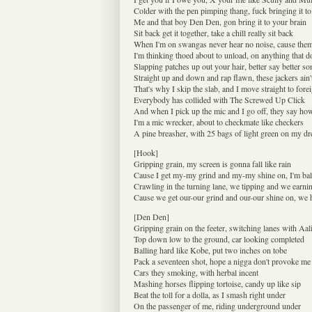
Colder with the pen pimping thang, fuck bringing it to
Me and that boy Den Den, gon bring it to your brain
Sit back get it together, take a chill really sit back
When I'm on swangas never hear no noise, cause them 
I'm thinking thoed about to unload, on anything that d
Slapping patches up out your hair, better say better s
Straight up and down and rap flawn, these jackers ain'
That's why I skip the slab, and I move straight to fore
Everybody has collided with The Screwed Up Click
And when I pick up the mic and I go off, they say how
I'm a mic wrecker, about to checkmate like checkers
A pine breasher, with 25 bags of light green on my dr
[Hook]
Gripping grain, my screen is gonna fall like rain
Cause I get my-my grind and my-my shine on, I'm bal
Crawling in the turning lane, we tipping and we earn
Cause we get our-our grind and our-our shine on, we 
[Den Den]
Gripping grain on the feeter, switching lanes with Aal
Top down low to the ground, car looking completed
Balling hard like Kobe, put two inches on tobe
Pack a seventeen shot, hope a nigga don't provoke me
Cars they smoking, with herbal incent
Mashing horses flipping tortoise, candy up like sip
Beat the toll for a dolla, as I smash right under
On the passenger of me, riding underground under