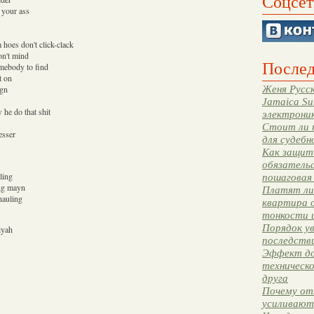
Соцсет
 your ass
hoes don't click-clack
on't mind
Послед
omebody to find
t on
Женя Русск
ign
Jamaica Su
 he do that shit
электрони
Стоит ли 
esser
для судебн
Как защити
обязательс
ling
пошаговая
ing mayn
Платят ли 
hauling
квартира 
тонкости 
Порядок ув
iyah
последстви
Эффект до
техническ
друга
Почему от
усиливают