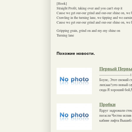
[Hook]
Straight Profit, taking over and you can't stop it
Cause we get our-our grind and our-our shine on, we 
Crawling in the turning lane, we tipping and we earn
Cause we get our-our grind and our-our shine on, we 
Gripping grain, grind on and my-my shine on
Turning lane
Похожие новости.
Первый Перв
----------------------
Боунс, Этот свежий ст
ляп(ааа?)это новый с
сюда Я хороший бой,
Пробки
Вдруг задрожали стек
погасли Честно испив
кабине лифта Вышибл