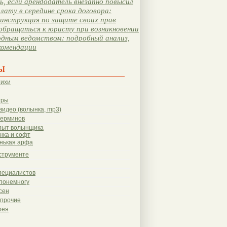
, если арендодатель внезапно повысил
лату в середине срока договора:
инструкция по защите своих прав
обращаться к юристу при возникновении
одным ведомством: подробный анализ,
комендации
ы
тихи
гры
видео (волынка, mp3)
терминов
пыт волынщика
нка и софт
нькая арфа
струменте
пециалистов
понемногу
сен
 прочие
рея