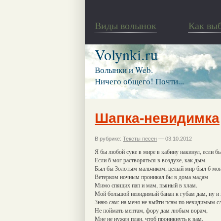
Виды волынок
Как вы
Volynki.ru
Волынки и Web.
Ничего общего! Почти...
Шапка-невидимка
В рубрике:
Тексты песен
— 03.10.2012
Я бы любой суке в мире в кабину накинул, если 
Если б мог растворяться в воздухе, как дым.
Был бы Золотым мальчиком, целый мир был б мо
Ветерком ночным проникал бы в дома мадам
Мимо спящих пап и мам, пьяный в хлам.
Мой большой невидимый банан к губам дам, ну и 
Знаю сам: на меня не выйти псам по невидимым с
Не поймать ментам, фору дам любым ворам,
Мне не нужен план, чтоб проникнуть к вам.