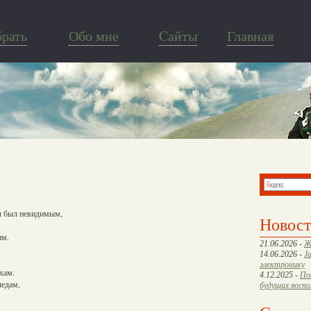
брать
Обо мне
Cайты
Главная
бы был невидимым,
Новос
им.
21.06.2026 -
Ж
14.06.2026 -
J
электронику
хам.
4.12.2025 -
По
ледам,
будущих восп