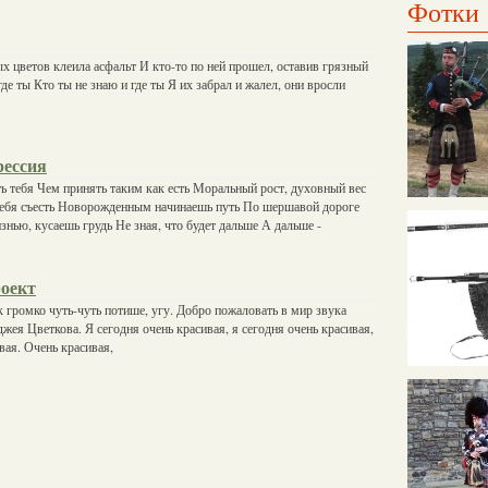
Фотки
х цветов клеила асфальт И кто-то по ней прошел, оставив грязный
где ты Кто ты не знаю и где ты Я их забрал и жалел, они вросли
рессия
ь тебя Чем принять таким как есть Моральный рост, духовный вес
 тебя съесть Новорожденным начинаешь путь По шершавой дороге
нью, кусаешь грудь Не зная, что будет дальше А дальше -
оект
к громко чуть-чуть потише, угу. Добро пожаловать в мир звука
жея Цветкова. Я сегодня очень красивая, я сегодня очень красивая,
вая. Очень красивая,