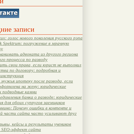
и
ние записи
их: голос нового поколения русского рэпа
k Spektrum: погружение в мрачную
ку
нанимать адвоката из другого региона
ого процесса по разводу
ть свои права, если юрист не выполнил
тва по договору: подробная и
 инструкция
мужья ипотеку после развода, если
оформлена на жену: юридические
и подводные камни
едомления банка о разводе: юридические
я для обоих супругов заемщиков
мино: Почему ошибки в контенте и
ой части сайта часто усиливают друг
зывы, кейсы и результаты учеников
 SEO-эффект сайта