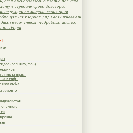
, если арендодатель внезапно повысил
лату в середине срока договора:
инструкция по защите своих прав
обращаться к юристу при возникновении
одным ведомством: подробный анализ,
комендации
ы
тихи
гры
видео (волынка, mp3)
терминов
пыт волынщика
нка и софт
нькая арфа
струменте
пециалистов
понемногу
сен
 прочие
рея