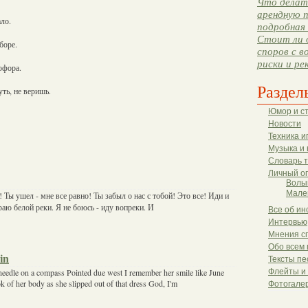
Что делать
арендную п
ло.
подробная 
Стоит ли 
боре.
споров с в
риски и ре
офора.
Раздел
ть, не веришь.
Юмор и с
Новости
Техника и
Музыка и 
Словарь 
Личный о
Волы
Мале
 Ты ушел - мне все равно! Ты забыл о нас с тобой! Это все! Иди и
краю белой реки. Я не боюсь - иду вопреки. И
Все об ин
Интервью
Мнения с
Обо всем 
in
Тексты пе
 needle on a compass Pointed due west I remember her smile like June
Флейты и
 of her body as she slipped out of that dress God, I'm
Фотогале