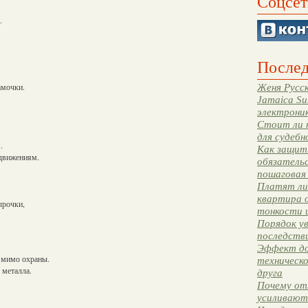
Соцсет
.
Послед
амочки.
Женя Русск
Jamaica Su
электрони
Стоит ли 
для судебн
.
Как защити
 движениям.
обязательс
пошаговая
Платят ли 
квартира 
ырочки,
тонкости 
Порядок ув
последстви
Эффект до
 мимо охраны.
техническ
 металла.
друга
Почему от
усиливают