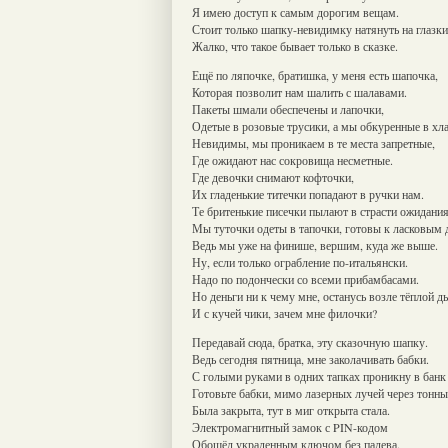
Я имею доступ к самым дорогим вещам.
Стоит только шапку-невидимку натянуть на глазки
Жалко, что такое бывает только в сказке.
Ещё по ляпочке, братишка, у меня есть шапочка,
Которая позволит нам шалить с шалавами.
Пакеты шмали обеспечены и лапочки,
Одетые в розовые трусики, а мы обкуренные в хл
Невидимы, мы проникаем в те места запретные,
Где ожидают нас сокровища несметные.
Где девочки снимают кофточки,
Их гладенькие титечки попадают в ручки нам.
Те бритенькие писечки пылают в страсти ожидания
Мы туточки одеты в тапочки, готовы к ласковым
Ведь мы уже на финише, вершим, куда же выше.
Ну, если только ограбление по-итальянски.
Надо по подончески со всеми прибамбасами.
Но деньги ни к чему мне, останусь возле тёплой д
И с кучей чики, зачем мне филочки?
Передавай сюда, братка, эту сказочную шапку.
Ведь сегодня пятница, мне заколачивать бабки.
С голыми руками в одних тапках проникну в банк
Готовьте бабки, мимо лазерных лучей через тонны
Была закрыта, тут в миг открыта стала.
Электромагнитный замок с PIN-кодом
Обошёл украденным ключом без палева.