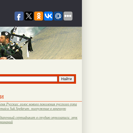
ти
еня Русских: голос нового поколения русского рэпа
amaica Suk Spektrum: погружение в мрачную
дарочный сертификат в студию звукозаписи: звук
оминаний