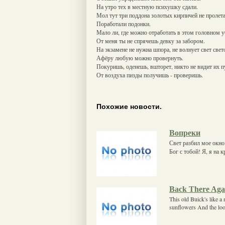
На утро тех в местную психушку сдали.
Мол тут три поддона золотых кирпичей не пролета
Поработали подонки.
Мало ли, где можно отработать в этом головном у
От меня ты не спрячешь девку за забором.
На экзамене не нужна шпора, не волнует свет свет
Афёру любую можно провернуть.
Покуришь, оденешь, вшторет, никто не видит их пу
От воздуха пизды получишь - проверишь.
Похожие новости.
Вопреки
Свет разбил мое окно!
Бог с тобой! Я, я на 
Back There Aga
This old Buick's like a
sunflowers And the look