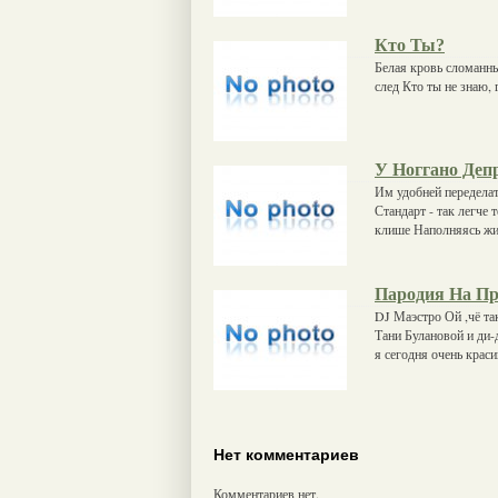
Кто Ты?
Белая кровь сломанны
след Кто ты не знаю, 
У Ноггано Деп
Им удобней переделат
Стандарт - так легче
клише Наполняясь жиз
Пародия На Пр
DJ Маэстро Ой ,чё та
Тани Булановой и ди-д
я сегодня очень краси
Нет комментариев
Комментариев нет.