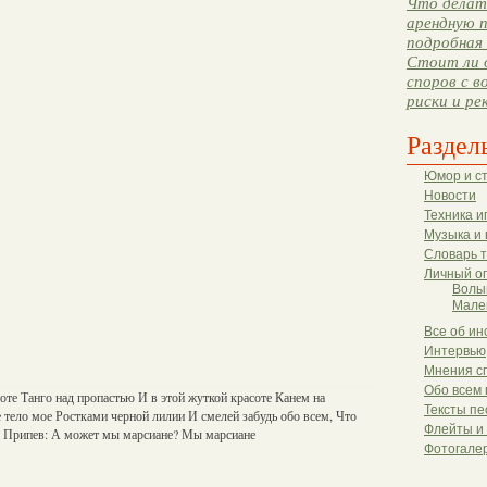
Что делать
арендную п
подробная 
Стоит ли 
споров с в
риски и ре
Раздел
Юмор и с
Новости
Техника и
Музыка и 
Словарь 
Личный о
Волы
Мале
Все об ин
Интервью
Мнения с
Обо всем 
те Танго над пропастью И в этой жуткой красоте Канем на
Тексты пе
е тело мое Ростками черной лилии И смелей забудь обо всем, Что
Флейты и
и Припев: А может мы марсиане? Мы марсиане
Фотогале