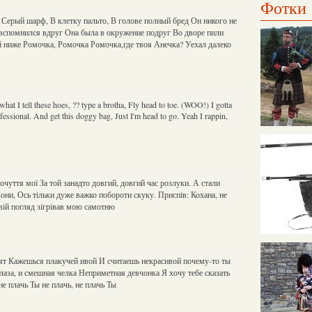
Фотки
 Серый шарф, В клетку пальто, В голове полный бред Он никого не
вспомнился вдруг Она была в окружение подруг Во дворе пили
 ниже Ромочка, Ромочка Ромочка,где твоя Анечка? Уехал далеко
hat I tell these hoes, ?? type a brotha, Fly head to toe. (WOO!) I gotta
fessional. And get this doggy bag, Just I'm head to go. Yeah I rappin,
очуття мої За той занадто довгий, довгий час розлуки. А стали
они, Ось тільки дуже важко побороти скуку. Приспів: Кохана, не
Твій погляд зігрівав мою самотню
бят Кажешься плакучей ивой И считаешь некрасивой почему-то ты
глаза, и смешная челка Неприметная девчонка Я хочу тебе сказать
не плачь Ты не плачь, не плачь Ты