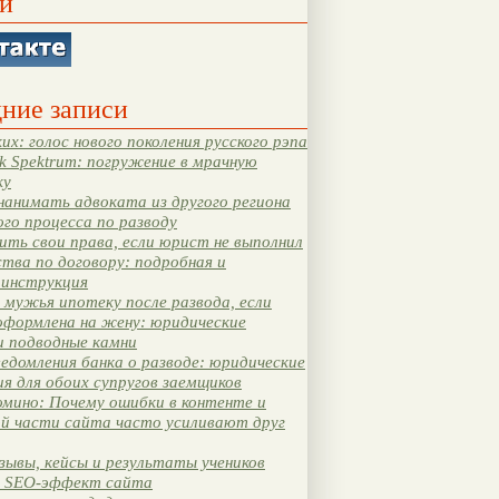
и
ние записи
их: голос нового поколения русского рэпа
k Spektrum: погружение в мрачную
ку
нанимать адвоката из другого региона
ого процесса по разводу
ть свои права, если юрист не выполнил
тва по договору: подробная и
 инструкция
мужья ипотеку после развода, если
оформлена на жену: юридические
и подводные камни
едомления банка о разводе: юридические
я для обоих супругов заемщиков
мино: Почему ошибки в контенте и
ой части сайта часто усиливают друг
зывы, кейсы и результаты учеников
 SEO-эффект сайта