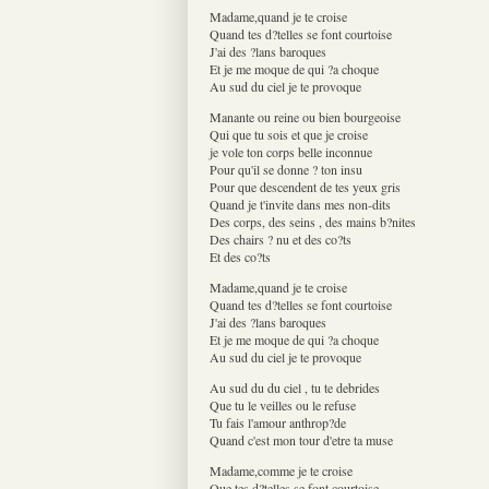
Madame,quand je te croise
Quand tes d?telles se font courtoise
J'ai des ?lans baroques
Et je me moque de qui ?a choque
Au sud du ciel je te provoque
Manante ou reine ou bien bourgeoise
Qui que tu sois et que je croise
je vole ton corps belle inconnue
Pour qu'il se donne ? ton insu
Pour que descendent de tes yeux gris
Quand je t'invite dans mes non-dits
Des corps, des seins , des mains b?nites
Des chairs ? nu et des co?ts
Et des co?ts
Madame,quand je te croise
Quand tes d?telles se font courtoise
J'ai des ?lans baroques
Et je me moque de qui ?a choque
Au sud du ciel je te provoque
Au sud du du ciel , tu te debrides
Que tu le veilles ou le refuse
Tu fais l'amour anthrop?de
Quand c'est mon tour d'etre ta muse
Madame,comme je te croise
Que tes d?telles se font courtoise