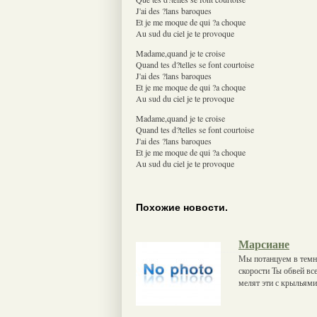
J'ai des ?lans baroques
Et je me moque de qui ?a choque
Au sud du ciel je te provoque
Madame,quand je te croise
Quand tes d?telles se font courtoise
J'ai des ?lans baroques
Et je me moque de qui ?a choque
Au sud du ciel je te provoque
Madame,quand je te croise
Quand tes d?telles se font courtoise
J'ai des ?lans baroques
Et je me moque de qui ?a choque
Au sud du ciel je te provoque
Похожие новости.
Марсиане
Мы потанцуем в темно
скорости Ты обвей вс
мелят эти с крыльям