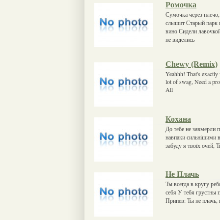
Ромочка
Сумочка через плечо,
слышит Старый парк 
вино Сидели лавочкой
не виделись
Chewy (Remix)
Yeahhh! That's exactly w
lot of swag, Need a pro
All
Кохана
До тебе не завмерли п
навпаки сильнішими в
забуду я твоїх очей, 
Не Плачь
Ты всегда в кругу ре
себя У тебя грустны 
Припев: Ты не плачь, 