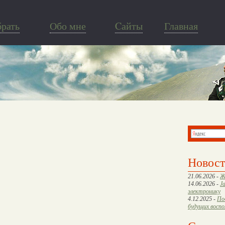
брать
Обо мне
Cайты
Главная
Новос
21.06.2026 -
Ж
14.06.2026 -
J
электронику
4.12.2025 -
По
будущих восп