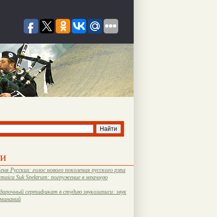
ти
еня Русских: голос нового поколения русского рэпа
amaica Suk Spektrum: погружение в мрачную
дарочный сертификат в студию звукозаписи: звук
оминаний