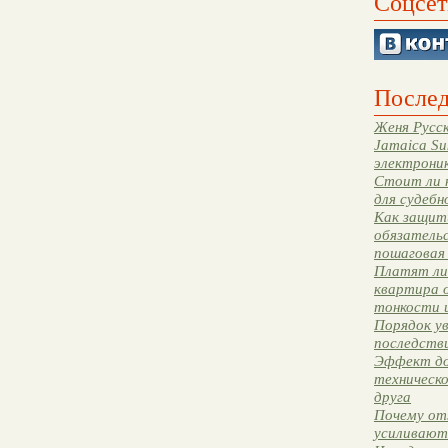
Соцсет
Послед
Женя Русск
Jamaica Su
электрони
Стоит ли 
для судебн
Как защити
обязательс
пошаговая
Платят ли 
квартира 
тонкости 
Порядок ув
последстви
Эффект до
техническ
друга
Почему от
усиливают