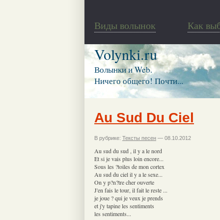
Виды волынок
Как вы
Volynki.ru
Волынки и Web.
Ничего общего! Почти...
Au Sud Du Ciel
В рубрике:
Тексты песен
— 08.10.2012
Au sud du sud , il y a le nord
Et si je vais plus loin encore...
Sous les ?toiles de mon cortex
Au sud du ciel il y a le sexe...
On y p?n?tre cher ouverte
J'en fais le tour, il fait le reste ...
je joue ? qui je veux je prends
et j'y tapine les sentiments
les sentiments...