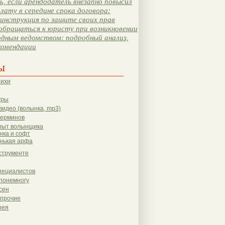
, если арендодатель внезапно повысил
лату в середине срока договора:
инструкция по защите своих прав
обращаться к юристу при возникновении
одным ведомством: подробный анализ,
комендации
ы
тихи
гры
видео (волынка, mp3)
терминов
пыт волынщика
нка и софт
нькая арфа
струменте
пециалистов
понемногу
сен
 прочие
рея