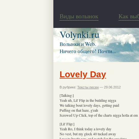
Виды волынок
Как вы
Volynki.ru
Волынки и Web.
Ничего общего! Почти...
Lovely Day
В рубрике:
Тексты песен
— 29.06.2012
[Talking:]
Yeah uh, Lil' Flip in the building nigga
We talking bout lovely days, getting paid
Puffing on that haze, g'eah
Screwed Up Click, top of the charts nigga holla at em
[Lil' Flip:]
Yeah Ro, I think today a lovely day
No vest, but my glock 40 tucked away
I use to hustle yay, and watch for the one time