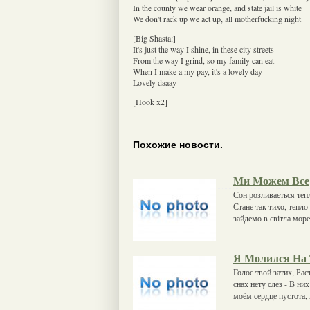
In the county we wear orange, and state jail is white
We don't rack up we act up, all motherfucking night
[Big Shasta:]
It's just the way I shine, in these city streets
From the way I grind, so my family can eat
When I make a my pay, it's a lovely day
Lovely daaay
[Hook x2]
Похожие новости.
Ми Можем Все
Сон розливається теп
Стане так тихо, тепло
зайдемо в світла море
Я Молился На 
Голос твой затих, Рас
снах нету слез - В ни
моём сердце пустота,