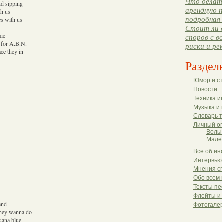
Что делать
nd sipping
арендную п
th us
подробная 
es with us
Стоит ли 
mie
споров с в
e for A.B.N.
риски и ре
ce they in
Раздел
Юмор и с
Новости
Техника и
Музыка и 
Словарь 
Личный о
Волы
Мале
Все об ин
Интервью
Мнения с
Обо всем 
Тексты пе
n
Флейты и
end
Фотогале
they wanna do
juana blue