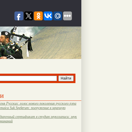
ти
еня Русских: голос нового поколения русского рэпа
amaica Suk Spektrum: погружение в мрачную
дарочный сертификат в студию звукозаписи: звук
оминаний