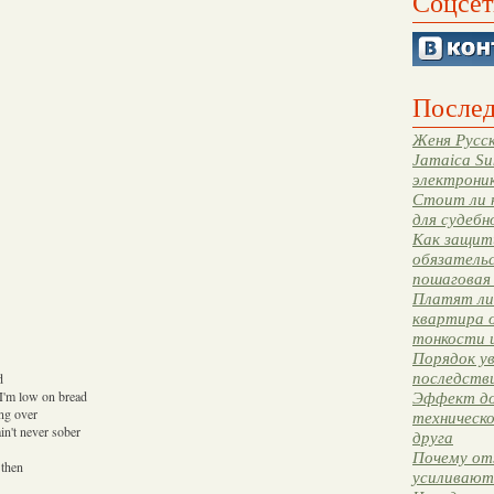
Соцсет
Послед
Женя Русск
Jamaica Su
электрони
Стоит ли 
для судебн
Как защити
обязательс
пошаговая
Платят ли 
квартира 
тонкости 
Порядок ув
последстви
d
 I'm low on bread
Эффект до
ng over
техническ
n't never sober
друга
Почему от
 then
усиливают