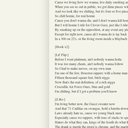
Cause we living how we wanna, live daily smoking a
When you see us out in public, we got dime pieces wi
And we look like we chilling, but it's four or five piec
So chill homie, for real homie
Cause you don't wanna die, and I don't wanna kill ho
But I will homie I ride for Clover Geez, just like I rid
By sneaking up on the opposition, at any event any pla
Except for right now, cause all I wanna do is lay back
In a 300 on 22's, or the living room inside a Maybach
[Hook x2]
[Lil' Flip:]
Before I went platinum, ain't nobody wanna holla
It was too many cheats, ain't nobody wanna follow
So I had to make moves, on my own man
I'm one of the few, Houston rappers with a home man
Fifteen thousand square feet, bitch nigga
Now that's the real definition, of a rich nigga
Crocodile Air Force Ones, blue and gold
I'm chilling, but if I got a problem you'll know
[Z-Ro:]
I'm living better now, the Gucci sweater now
And that '71 Cadillac on swangas, hold a baretta dow
Laws already hate us, cause we young black men
Especially cause we rappers, with tons of stacks to sp
Haters do what they can, kings of the South do what 
The drank is purple the pistol is chrome, and the mari