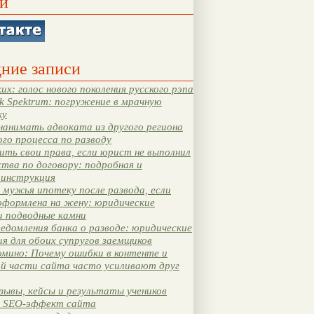
и
ние записи
их: голос нового поколения русского рэпа
k Spektrum: погружение в мрачную
ку
нанимать адвоката из другого региона
ого процесса по разводу
ть свои права, если юрист не выполнил
тва по договору: подробная и
 инструкция
мужья ипотеку после развода, если
оформлена на жену: юридические
и подводные камни
едомления банка о разводе: юридические
я для обоих супругов заемщиков
мино: Почему ошибки в контенте и
ой части сайта часто усиливают друг
зывы, кейсы и результаты учеников
 SEO-эффект сайта