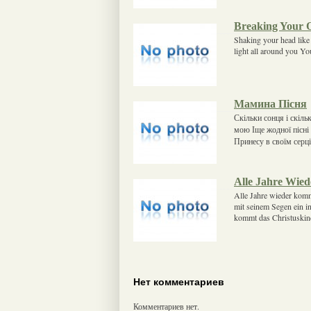
Breaking Your 
Shaking your head like 
light all around you You
Мамина Пісня
Скільки сонця і скільк
мою Іще жодної пісні 
Принесу в своїм серці 
Alle Jahre Wied
Alle Jahre wieder komm
mit seinem Segen ein in
kommt das Christuskind
Нет комментариев
Комментариев нет.