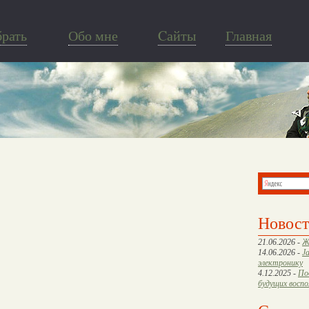
брать
Обо мне
Cайты
Главная
Новос
21.06.2026 -
Ж
14.06.2026 -
J
электронику
4.12.2025 -
По
будущих восп