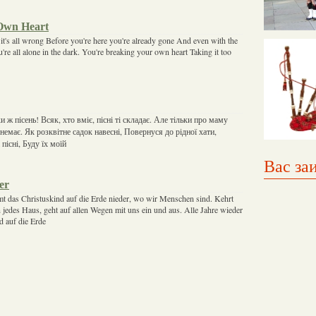
Own Heart
it's all wrong Before you're here you're already gone And even with the
're all alone in the dark. You're breaking your own heart Taking it too
и ж пісень! Всяк, хто вміє, пісні ті складає. Але тільки про маму
немає. Як розквітне садок навесні, Повернуся до рідної хати,
пісні, Буду їх моїй
Вас за
er
t das Christuskind auf die Erde nieder, wo wir Menschen sind. Kehrt
 jedes Haus, geht auf allen Wegen mit uns ein und aus. Alle Jahre wieder
 auf die Erde