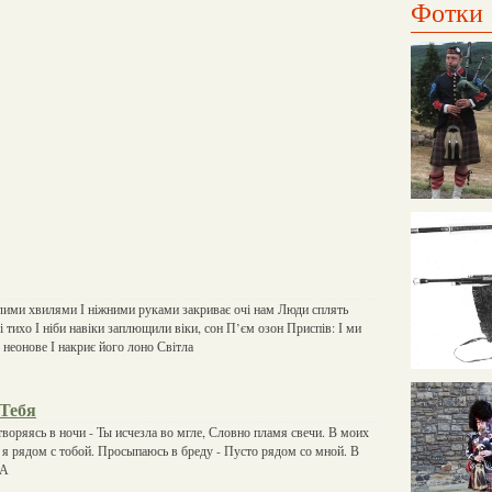
Фотки
лими хвилями І ніжними руками закриває очі нам Люди сплять
 і тихо І ніби навіки заплющили віки, сон П’єм озон Приспів: І ми
 неонове І накриє його лоно Світла
Тебя
творяясь в ночи - Ты исчезла во мгле, Словно пламя свечи. В моих
х я рядом с тобой. Просыпаюсь в бреду - Пусто рядом со мной. В
 А