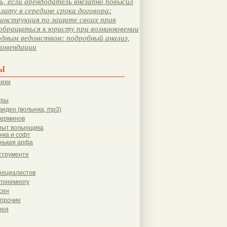
, если арендодатель внезапно повысил
лату в середине срока договора:
инструкция по защите своих прав
обращаться к юристу при возникновении
одным ведомством: подробный анализ,
комендации
ы
тихи
гры
видео (волынка, mp3)
терминов
пыт волынщика
нка и софт
нькая арфа
струменте
пециалистов
понемногу
сен
 прочие
рея