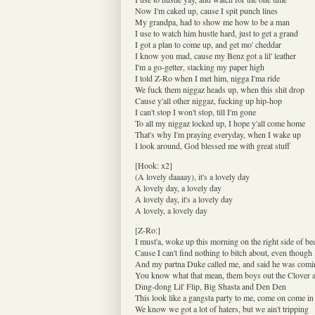
Now I'm caked up, cause I spit punch lines
My grandpa, had to show me how to be a man
I use to watch him hustle hard, just to get a grand
I got a plan to come up, and get mo' cheddar
I know you mad, cause my Benz got a lil' leather
I'm a go-getter, stacking my paper high
I told Z-Ro when I met him, nigga I'ma ride
We fuck them niggaz heads up, when this shit drop
Cause y'all other niggaz, fucking up hip-hop
I can't stop I won't stop, till I'm gone
To all my niggaz locked up, I hope y'all come home
That's why I'm praying everyday, when I wake up
I look around, God blessed me with great stuff
[Hook: x2]
(A lovely daaaay), it's a lovely day
A lovely day, a lovely day
A lovely day, it's a lovely day
A lovely, a lovely day
[Z-Ro:]
I must'a, woke up this morning on the right side of be
Cause I can't find nothing to bitch about, even though
And my partna Duke called me, and said he was comi
You know what that mean, them boys out the Clover ai
Ding-dong Lil' Flip, Big Shasta and Den Den
This look like a gangsta party to me, come on come in
We know we got a lot of haters, but we ain't tripping