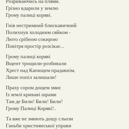
Розриваючись на плями.
Грізно вдарили у землю
Грому палиці коряві.
Гнів нестримний блискавичний
Полихнув холодним сяйвом -
Люто срібною сокирою
Повітря простір розсікає...
Грому палиці коряві
Вщент трощили-розбивали
Хрест над Капищем прадавнім,
Лише попіл залишали!
Праху сором дощем змиє
Із землі криваві шрами
Там де Били! Били! Били!
Грому Палиці Коряві!..
Та вже не змиють дощу сльози
Ганьби християнської управи