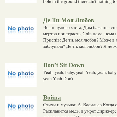
hole in the ground there ain't nothing to
Де Ти Моя Любов
Вогні чужого міста, Дим бажань і сні
мертва пристрасть, Слів нема, нема н
Приспів: Де ти, моя любов? Може в
заблукала? Де ти, моя любов? Я не ж
Don’t Sit Down
Yeah, yeah, baby, yeah Yeah, yeah, baby
yeah Yeah Don't
Война
Стихи и музыка: А. Васильев Когда 
Расплавится медь, и умрет дирижер
обманет конвой И подпишет судье п