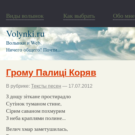
Виды волынок
Как выбрать
Обо мне
Volynki.ru
Волынки и Web.
Ничего общего! Почти...
Грому Палиці Коряв
В рубрике:
Тексты песен
— 17.07.2012
З дощу зіткане простирадло
Сутінок туманом стине,
Сірим саваном похмурим
З неба краплями полине...
Велич хмар заметушилась,