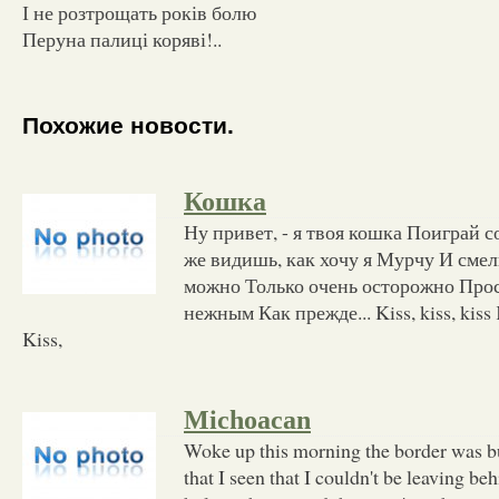
І не розтрощать років болю
Перуна палиці коряві!..
Похожие новости.
Кошка
Ну привет, - я твоя кошка Поиграй 
же видишь, как хочу я Мурчу И сме
можно Только очень осторожно Прос
нежным Как прежде... Kiss, kiss, kiss Ki
Kiss,
Michoacan
Woke up this morning the border was 
that I seen that I couldn't be leaving b