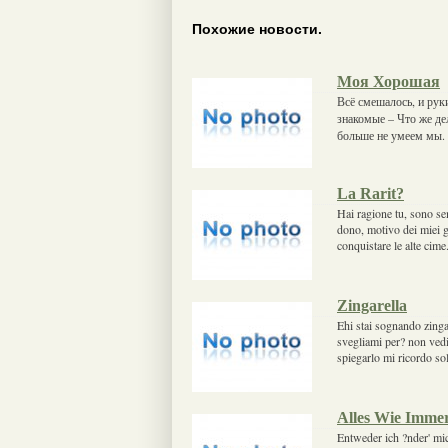
Похожие новости.
Моя Хорошая
Всё смешалось, и ру
знакомые – Что же д
больше не умеем мы. 
La Rarit?
Hai ragione tu, sono se
dono, motivo dei miei gi
conquistare le alte cim
Zingarella
Ehi stai sognando zing
svegliami per? non vedi
spiegarlo mi ricordo so
Alles Wie Imme
Entweder ich ?nder' mic