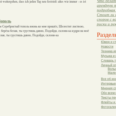
Что делать
cht weitergehen, dass ich jeden Tag neu feststell: alles wie immer - es ist
арендную п
подробная 
Стоит ли 
споров с в
Тополь
риски и ре
м Серебристый тополь вновь ко мне пришёл, Шелестит листвою,
 берёза белая, ты грустишь давно, Подойди, склони-ка кудри на моё
Раздел
елая, ты грустишь давно, Подойди, склони-ка
Юмор и с
Новости
Техника и
Музыка и 
Словарь 
Личный о
Волы
Мале
Все об ин
Интервью
Мнения с
Обо всем 
Тексты пе
Флейты и
Фотогале