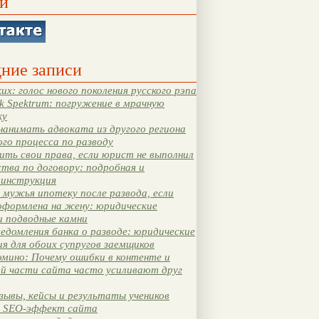
и
ние записи
их: голос нового поколения русского рэпа
k Spektrum: погружение в мрачную
ку
нанимать адвоката из другого региона
ого процесса по разводу
ть свои права, если юрист не выполнил
тва по договору: подробная и
 инструкция
мужья ипотеку после развода, если
оформлена на жену: юридические
и подводные камни
едомления банка о разводе: юридические
я для обоих супругов заемщиков
мино: Почему ошибки в контенте и
ой части сайта часто усиливают друг
зывы, кейсы и результаты учеников
 SEO-эффект сайта