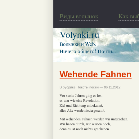
Виды волынок
Как вы
Volynki.ru
Волынки и Web.
Ничего общего! Почти...
Wehende Fahnen
В рубрике:
Тексты песен
— 06.11.2012
Vor sechs Jahren ging es los,
es war wie eine Revolution.
Ziel und Richtung unbekannt,
alles Alte wurde niedergerannt.
Mit wehenden Fahnen werden wir untergehen.
Wir halten durch, wir warten noch,
denn es ist noch nichts geschehen.