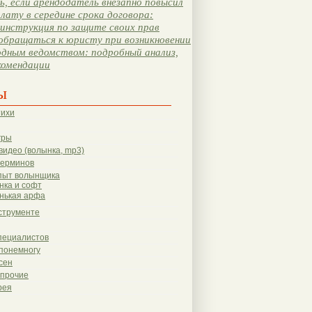
, если арендодатель внезапно повысил
лату в середине срока договора:
инструкция по защите своих прав
обращаться к юристу при возникновении
одным ведомством: подробный анализ,
комендации
ы
тихи
гры
видео (волынка, mp3)
терминов
пыт волынщика
нка и софт
нькая арфа
струменте
пециалистов
понемногу
сен
 прочие
рея