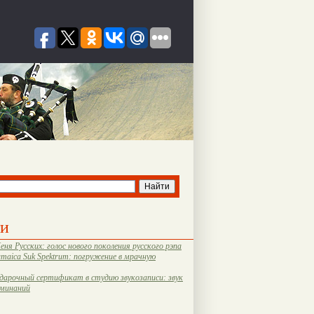
ти
еня Русских: голос нового поколения русского рэпа
amaica Suk Spektrum: погружение в мрачную
дарочный сертификат в студию звукозаписи: звук
оминаний