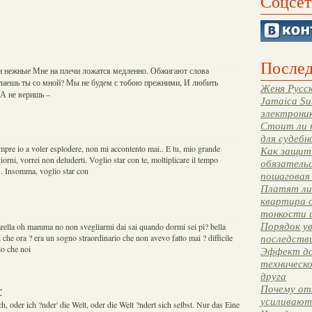
Соцсет
Послед
ки нежные Мне на плечи ложатся медленно. Обжигают слова
елаешь ты со мной? Мы не будем с тобою прежними, И любить
Женя Русск
А не веришь –
Jamaica Su
электрони
Стоит ли 
для судебн
mpre io a voler esplodere, non mi accontento mai.. E tu, mio grande
Как защити
orni, vorrei non deluderti. Voglio star con te, moltiplicare il tempo
обязательс
e.. Insomma, voglio star con
пошаговая
Платят ли 
квартира 
тонкости 
Порядок ув
arella oh mamma no non svegliarmi dai sai quando dormi sei pi? bella
 che ora ? era un sogno straordinario che non avevo fatto mai ? difficile
последстви
lo che noi
Эффект до
техническ
друга
Почему от
r
усиливают
h, oder ich ?nder' die Welt, oder die Welt ?ndert sich selbst. Nur das Eine