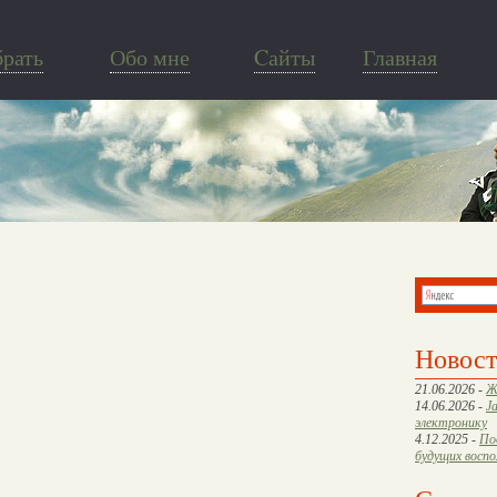
брать
Обо мне
Cайты
Главная
Новос
21.06.2026 -
Ж
14.06.2026 -
J
электронику
4.12.2025 -
По
будущих восп