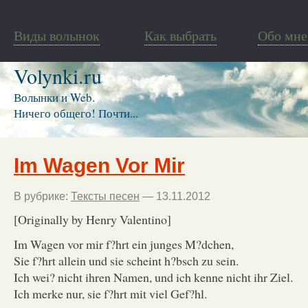
Виды волынок
Как выбрать
Обо мне
Volynki.ru
Волынки и Web.
Ничего общего! Почти...
Im Wagen Vor Mir
В рубрике:
Тексты песен
— 13.11.2012
[Originally by Henry Valentino]
Im Wagen vor mir f?hrt ein junges M?dchen,
Sie f?hrt allein und sie scheint h?bsch zu sein.
Ich wei? nicht ihren Namen, und ich kenne nicht ihr Ziel.
Ich merke nur, sie f?hrt mit viel Gef?hl.