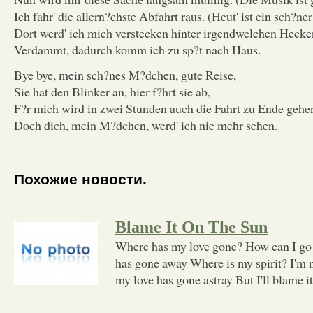
Ich fahr' die allern?chste Abfahrt raus. (Heut' ist ein sch?ne
Dort werd' ich mich verstecken hinter irgendwelchen Hecke
Verdammt, dadurch komm ich zu sp?t nach Haus.
Bye bye, mein sch?nes M?dchen, gute Reise,
Sie hat den Blinker an, hier f?hrt sie ab,
F?r mich wird in zwei Stunden auch die Fahrt zu Ende gehe
Doch dich, mein M?dchen, werd' ich nie mehr sehen.
Похожие новости.
Blame It On The Sun
Where has my love gone? How can I go 
has gone away Where is my spirit? I'm 
my love has gone astray But I'll blame i