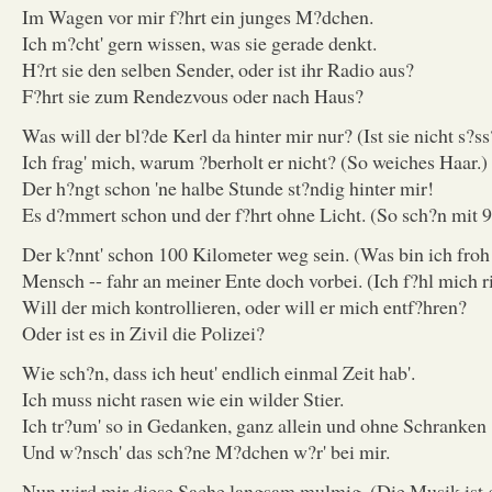
Im Wagen vor mir f?hrt ein junges M?dchen.
Ich m?cht' gern wissen, was sie gerade denkt.
H?rt sie den selben Sender, oder ist ihr Radio aus?
F?hrt sie zum Rendezvous oder nach Haus?
Was will der bl?de Kerl da hinter mir nur? (Ist sie nicht s?ss
Ich frag' mich, warum ?berholt er nicht? (So weiches Haar.)
Der h?ngt schon 'ne halbe Stunde st?ndig hinter mir!
Es d?mmert schon und der f?hrt ohne Licht. (So sch?n mit 9
Der k?nnt' schon 100 Kilometer weg sein. (Was bin ich froh
Mensch -- fahr an meiner Ente doch vorbei. (Ich f?hl mich r
Will der mich kontrollieren, oder will er mich entf?hren?
Oder ist es in Zivil die Polizei?
Wie sch?n, dass ich heut' endlich einmal Zeit hab'.
Ich muss nicht rasen wie ein wilder Stier.
Ich tr?um' so in Gedanken, ganz allein und ohne Schranken
Und w?nsch' das sch?ne M?dchen w?r' bei mir.
Nun wird mir diese Sache langsam mulmig. (Die Musik ist g