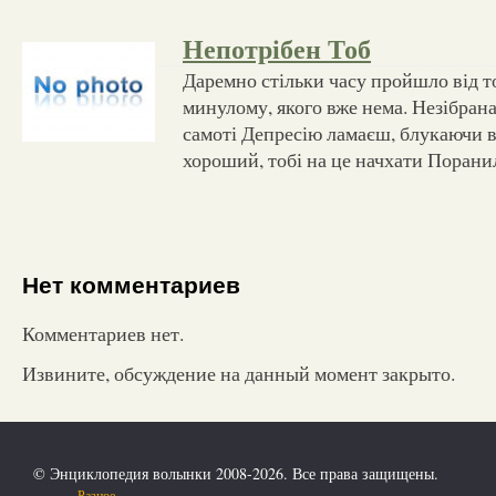
Непотрібен Тоб
Даремно стільки часу пройшло від т
минулому, якого вже нема. Незібрана
самоті Депресію ламаєш, блукаючи в
хороший, тобі на це начхати Порани
Нет комментариев
Комментариев нет.
Извините, обсуждение на данный момент закрыто.
© Энциклопедия волынки 2008-2026. Все права защищены.
Разное