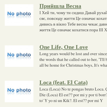
Прийшла Весна
І Хей ти, чому ти сидиш Давай руха
сяє, повсюду життя Це означає кохати
дивись в вікно Тебе весна чекає давн
життя Це означає кохатися пора ІІІ Х
One Life, One Love
Long years would be lost and over sinc
the words that he called out to her, "I'l
all be home for Christmas boys, It's wha
Loca (feat. El Cata)
Loca (Loca) No te pongas bruto Loca. Q
Die (Loca) El est?? por mi y por ti borr
to' Y yo ni un Kik?­. El est?? por mi Y