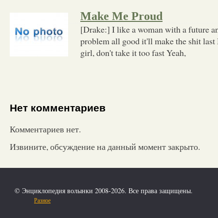
Make Me Proud
[Drake:] I like a woman with a future and
problem all good it'll make the shit last
girl, don't take it too fast Yeah,
Нет комментариев
Комментариев нет.
Извините, обсуждение на данный момент закрыто.
© Энциклопедия волынки 2008-2026. Все права защищены.
Разное