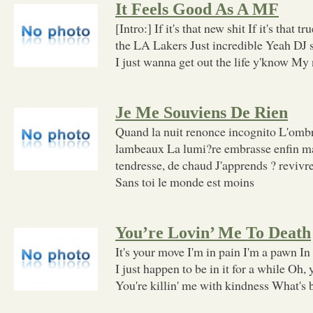
It Feels Good As A MF
[Intro:] If it's that new shit If it's that t
the LA Lakers Just incredible Yeah DJ s
I just wanna get out the life y'know My
Je Me Souviens De Rien
Quand la nuit renonce incognito L'ombr
lambeaux La lumi?re embrasse enfin m
tendresse, de chaud J'apprends ? revivre
Sans toi le monde est moins
You’re Lovin’ Me To Death
It's your move I'm in pain I'm a pawn In 
I just happen to be in it for a while Oh, 
You're killin' me with kindness What's 