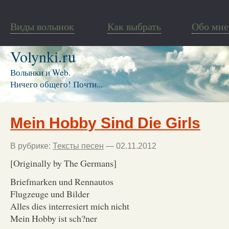
Виды волынок
Как выбрать
Обо мне
Volynki.ru
Волынки и Web.
Ничего общего! Почти...
Mein Hobby Sind Die Girls
В рубрике:
Тексты песен
— 02.11.2012
[Originally by The Germans]
Briefmarken und Rennautos
Flugzeuge und Bilder
Alles dies interresiert mich nicht
Mein Hobby ist sch?ner